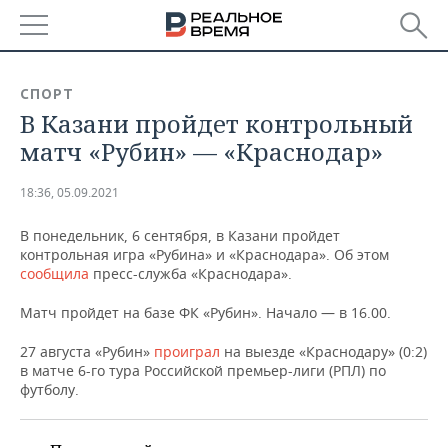
РЕГИОНЫ
СПОРТ
В Казани пройдет контрольный
БАШКОРТОСТАН
НОВОСТИ
матч «Рубин» — «Краснодар»
ТАТАРСТАН
АНАЛИТИКА
18:36, 05.09.2021
УДМУРТИЯ
НОВОСТИ АНАЛИТИКИ
ЭКОНОМИКА
В понедельник, 6 сентября, в Казани пройдет
контрольная игра «Рубина» и «Краснодара». Об этом
ДЕКЛАРАЦИИ О ДОХОДАХ
НОВОСТИ ЭКОНОМИКИ
ПРОМЫШЛЕННОСТЬ
сообщила
пресс-служба «Краснодара».
КОРОЛИ ГОСЗАКАЗА ПФО
ФИНАНСЫ
НОВОСТИ
НЕДВИЖИМОСТЬ
Матч пройдет на базе ФК «Рубин». Начало — в 16.00.
ПРОМЫШЛЕННОСТИ
ВУЗЫ ТАТАРСТАНА
БАНКИ
НОВОСТИ НЕДВИЖИМОСТИ
АВТО
27 августа «Рубин»
проиграл
на выезде «Краснодару» (0:2)
АГРОПРОМ
в матче 6-го тура Российской премьер-лиги (РПЛ) по
футболу.
КОМУ ПРИНАДЛЕЖАТ
БЮДЖЕТ
НОВОСТИ АВТО
БИЗНЕС
ТОРГОВЫЕ ЦЕНТРЫ
МАШИНОСТРОЕНИЕ
ТАТАРСТАНА
ИНВЕСТИЦИИ
НОВОСТИ БИЗНЕСА
ТЕХНОЛОГИИ