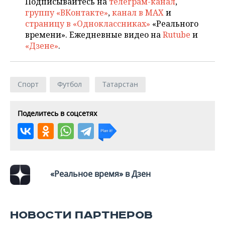
Подписывайтесь на
телеграм-канал
,
НЕФТЕХИМИЯ
группу «ВКонтакте»
,
канал в MAX
и
РОЗНИЧНАЯ ТОРГОВЛЯ
НОВОСТИ ТЕХНОЛОГИЙ
МЕРОПРИЯТИЯ
страницу в «Одноклассниках»
«Реального
НЕФТЬ
времени». Ежедневные видео на
Rutube
и
ТРАНСПОРТ
IT
НОВОСТИ МЕРОПРИЯТИЙ
СПОРТ
«Дзене»
.
ОПК
УСЛУГИ
МЕДИА
ВЫЕЗДНАЯ РЕДАКЦИЯ
НОВОСТИ СПОРТА
ОБЩЕСТВО
ЭНЕРГЕТИКА
Спорт
Футбол
Татарстан
ТЕЛЕКОММУНИКАЦИИ
БИЗНЕС-БРАНЧИ
ФУТБОЛ
НОВОСТИ ОБЩЕСТВА
ФОТОГАЛЕРЕЯ
ONLINE-КОНФЕРЕНЦИИ
ХОККЕЙ
ВЛАСТЬ
СЮЖЕТЫ
Поделитесь в соцсетях
ОТКРЫТАЯ ЛЕКЦИЯ
БАСКЕТБОЛ
ИНФРАСТРУКТУРА
СПРАВОЧНИК
ВОЛЕЙБОЛ
ИСТОРИЯ
СПИСОК ПЕРСОН
ПОЛНАЯ ВЕРСИЯ
«Реальное время» в Дзен
КИБЕРСПОРТ
КУЛЬТУРА
СПИСОК КОМПАНИЙ
ФИГУРНОЕ КАТАНИЕ
МЕДИЦИНА
НОВОСТИ ПАРТНЕРОВ