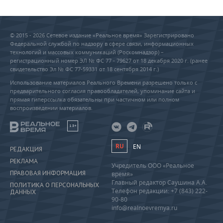
© 2015 - 2026 Сетевое издание «Реальное время» Зарегистрировано
Федеральной службой по надзору в сфере связи, информационных
технологий и массовых коммуникаций (Роскомнадзор) –
регистрационный номер ЭЛ № ФС 77 - 79627 от 18 декабря 2020 г. (ранее
свидетельство Эл № ФС 77-59331 от 18 сентября 2014 г.)
Использование материалов Реального Времени разрешено только с
предварительного согласия правообладателей, упоминание сайта и
прямая гиперссылка обязательны при частичном или полном
воспроизведении материалов.
18+
RU
EN
РЕДАКЦИЯ
РЕКЛАМА
Учредитель ООО «Реальное
ПРАВОВАЯ ИНФОРМАЦИЯ
время»
Главный редактор Саушина А.А.
ПОЛИТИКА О ПЕРСОНАЛЬНЫХ
Телефон редакции: +7 (843) 222-
ДАННЫХ
90-80
info@realnoevremya.ru