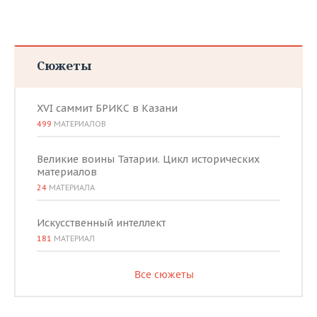
ВОДНЫЕ ВИДЫ СПОРТА
ОБРАЗОВАНИЕ
ХОККЕЙ С МЯЧОМ
ПРОИСШЕСТВИЯ
Сюжеты
XVI саммит БРИКС в Казани
499
МАТЕРИАЛОВ
Великие воины Татарии. Цикл исторических
материалов
24
МАТЕРИАЛА
Искусственный интеллект
181
МАТЕРИАЛ
Все сюжеты