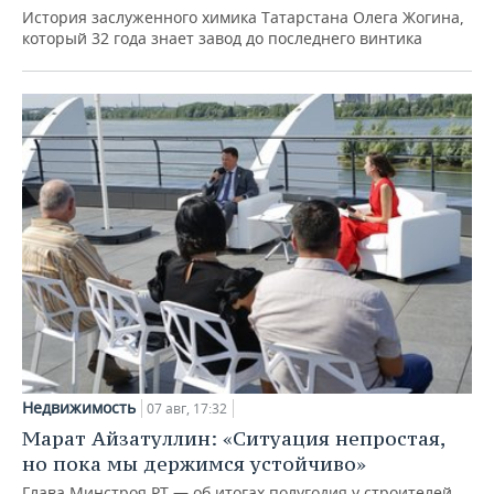
История заслуженного химика Татарстана Олега Жогина,
который 32 года знает завод до последнего винтика
Недвижимость
07 авг, 17:32
Марат Айзатуллин: «Ситуация непростая,
но пока мы держимся устойчиво»
Глава Минстроя РТ — об итогах полугодия у строителей,