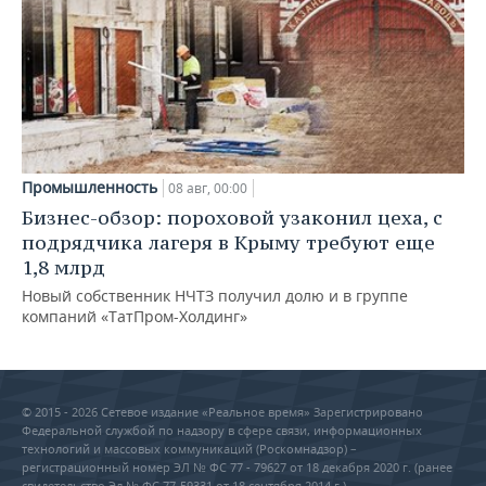
Промышленность
08 авг, 00:00
Бизнес-обзор: пороховой узаконил цеха, с
подрядчика лагеря в Крыму требуют еще
1,8 млрд
Новый собственник НЧТЗ получил долю и в группе
компаний «ТатПром-Холдинг»
© 2015 - 2026 Сетевое издание «Реальное время» Зарегистрировано
Федеральной службой по надзору в сфере связи, информационных
технологий и массовых коммуникаций (Роскомнадзор) –
регистрационный номер ЭЛ № ФС 77 - 79627 от 18 декабря 2020 г. (ранее
свидетельство Эл № ФС 77-59331 от 18 сентября 2014 г.)