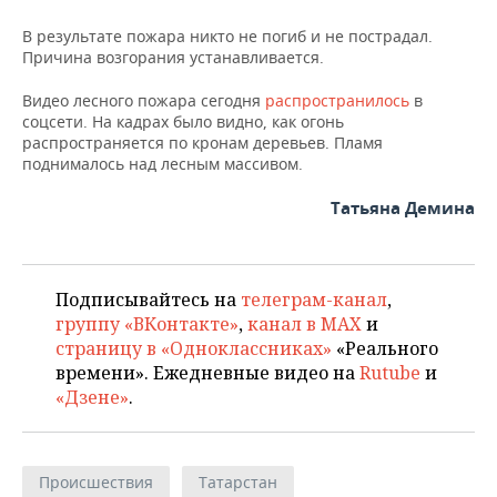
НЕФТЕХИМИЯ
В результате пожара никто не погиб и не пострадал.
РОЗНИЧНАЯ ТОРГОВЛЯ
НОВОСТИ ТЕХНОЛОГИЙ
МЕРОПРИЯТИЯ
Причина возгорания устанавливается.
НЕФТЬ
ТРАНСПОРТ
IT
НОВОСТИ МЕРОПРИЯТИЙ
СПОРТ
Видео лесного пожара сегодня
распространилось
в
ОПК
соцсети. На кадрах было видно, как огонь
распространяется по кронам деревьев. Пламя
УСЛУГИ
МЕДИА
ВЫЕЗДНАЯ РЕДАКЦИЯ
НОВОСТИ СПОРТА
ОБЩЕСТВО
ЭНЕРГЕТИКА
поднималось над лесным массивом.
ТЕЛЕКОММУНИКАЦИИ
БИЗНЕС-БРАНЧИ
ФУТБОЛ
НОВОСТИ ОБЩЕСТВА
ФОТОГАЛЕРЕЯ
Татьяна Демина
ONLINE-КОНФЕРЕНЦИИ
ХОККЕЙ
ВЛАСТЬ
СЮЖЕТЫ
ОТКРЫТАЯ ЛЕКЦИЯ
БАСКЕТБОЛ
ИНФРАСТРУКТУРА
СПРАВОЧНИК
Подписывайтесь на
телеграм-канал
,
группу «ВКонтакте»
,
канал в MAX
и
ВОЛЕЙБОЛ
ИСТОРИЯ
СПИСОК ПЕРСОН
страницу в «Одноклассниках»
«Реального
ПОЛНАЯ ВЕРСИЯ
времени». Ежедневные видео на
Rutube
и
«Дзене»
.
КИБЕРСПОРТ
КУЛЬТУРА
СПИСОК КОМПАНИЙ
ФИГУРНОЕ КАТАНИЕ
МЕДИЦИНА
Происшествия
Татарстан