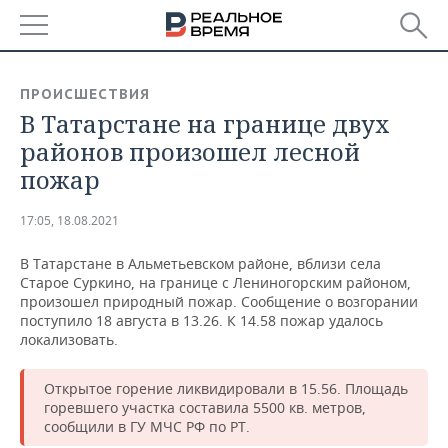
РЕГИОНЫ
ПРОИСШЕСТВИЯ
В Татарстане на границе двух
БАШКОРТОСТАН
НОВОСТИ
районов произошел лесной
ТАТАРСТАН
АНАЛИТИКА
пожар
УДМУРТИЯ
НОВОСТИ АНАЛИТИКИ
ЭКОНОМИКА
17:05, 18.08.2021
ДЕКЛАРАЦИИ О ДОХОДАХ
НОВОСТИ ЭКОНОМИКИ
ПРОМЫШЛЕННОСТЬ
В Татарстане в Альметьевском районе, вблизи села
Старое Суркино, на границе с Лениногорским районом,
КОРОЛИ ГОСЗАКАЗА ПФО
ФИНАНСЫ
НОВОСТИ
НЕДВИЖИМОСТЬ
произошел природный пожар. Сообщение о возгорании
ПРОМЫШЛЕННОСТИ
поступило 18 августа в 13.26. К 14.58 пожар удалось
локализовать.
ВУЗЫ ТАТАРСТАНА
БАНКИ
НОВОСТИ НЕДВИЖИМОСТИ
АВТО
АГРОПРОМ
Открытое горение ликвидировали в 15.56. Площадь
КОМУ ПРИНАДЛЕЖАТ
БЮДЖЕТ
НОВОСТИ АВТО
БИЗНЕС
ТОРГОВЫЕ ЦЕНТРЫ
МАШИНОСТРОЕНИЕ
горевшего участка составила 5500 кв. метров,
ТАТАРСТАНА
сообщили в ГУ МЧС РФ по РТ.
ИНВЕСТИЦИИ
НОВОСТИ БИЗНЕСА
ТЕХНОЛОГИИ