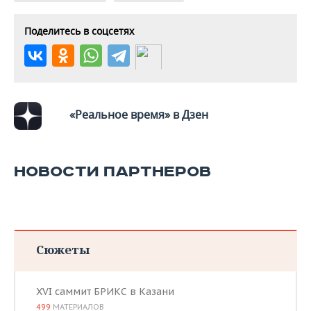
ВОДНЫЕ ВИДЫ СПОРТА
ОБРАЗОВАНИЕ
Поделитесь в соцсетях
ХОККЕЙ С МЯЧОМ
ПРОИСШЕСТВИЯ
«Реальное время» в Дзен
НОВОСТИ ПАРТНЕРОВ
Сюжеты
XVI саммит БРИКС в Казани
499
МАТЕРИАЛОВ