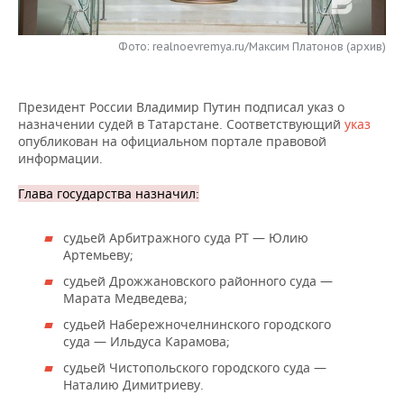
НЕФТЕХИМИЯ
РОЗНИЧНАЯ ТОРГОВЛЯ
НОВОСТИ ТЕХНОЛОГИЙ
МЕРОПРИЯТИЯ
НЕФТЬ
Фото: realnoevremya.ru/Максим Платонов (архив)
ТРАНСПОРТ
IT
НОВОСТИ МЕРОПРИЯТИЙ
СПОРТ
ОПК
Президент России Владимир Путин подписал указ о
УСЛУГИ
МЕДИА
ВЫЕЗДНАЯ РЕДАКЦИЯ
НОВОСТИ СПОРТА
ОБЩЕСТВО
назначении судей в Татарстане. Соответствующий
указ
ЭНЕРГЕТИКА
опубликован на официальном портале правовой
ТЕЛЕКОММУНИКАЦИИ
БИЗНЕС-БРАНЧИ
ФУТБОЛ
НОВОСТИ ОБЩЕСТВА
информации.
ФОТОГАЛЕРЕЯ
Глава государства назначил:
ONLINE-КОНФЕРЕНЦИИ
ХОККЕЙ
ВЛАСТЬ
СЮЖЕТЫ
судьей Арбитражного суда РТ — Юлию
ОТКРЫТАЯ ЛЕКЦИЯ
БАСКЕТБОЛ
ИНФРАСТРУКТУРА
СПРАВОЧНИК
Артемьеву;
судьей Дрожжановского районного суда —
ВОЛЕЙБОЛ
ИСТОРИЯ
СПИСОК ПЕРСОН
ПОЛНАЯ ВЕРСИЯ
Марата Медведева;
КИБЕРСПОРТ
КУЛЬТУРА
СПИСОК КОМПАНИЙ
судьей Набережночелнинского городского
суда — Ильдуса Карамова;
ФИГУРНОЕ КАТАНИЕ
МЕДИЦИНА
судьей Чистопольского городского суда —
Наталию Димитриеву.