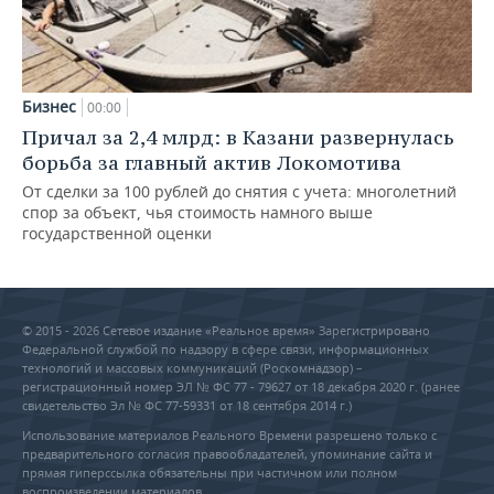
Бизнес
00:00
Причал за 2,4 млрд: в Казани развернулась
борьба за главный актив Локомотива
От сделки за 100 рублей до снятия с учета: многолетний
спор за объект, чья стоимость намного выше
государственной оценки
© 2015 - 2026 Сетевое издание «Реальное время» Зарегистрировано
Федеральной службой по надзору в сфере связи, информационных
технологий и массовых коммуникаций (Роскомнадзор) –
регистрационный номер ЭЛ № ФС 77 - 79627 от 18 декабря 2020 г. (ранее
свидетельство Эл № ФС 77-59331 от 18 сентября 2014 г.)
Использование материалов Реального Времени разрешено только с
предварительного согласия правообладателей, упоминание сайта и
прямая гиперссылка обязательны при частичном или полном
воспроизведении материалов.