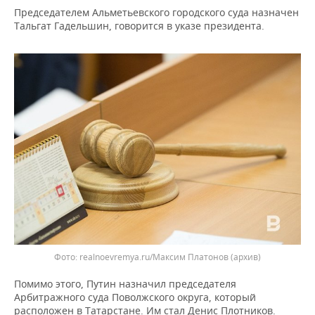
ВОДНЫЕ ВИДЫ СПОРТА
ОБРАЗОВАНИЕ
Председателем Альметьевского городского суда назначен
Тальгат Гадельшин, говорится в указе президента.
ХОККЕЙ С МЯЧОМ
ПРОИСШЕСТВИЯ
realnoevremya.ru/Максим Платонов
(архив)
Помимо этого, Путин назначил председателя
Арбитражного суда Поволжского округа, который
расположен в Татарстане. Им стал Денис Плотников.