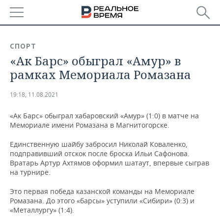
РЕГИОНЫ
СПОРТ
«Ак Барс» обыграл «Амур» в
БАШКОРТОСТАН
НОВОСТИ
рамках Мемориала Ромазана
ТАТАРСТАН
АНАЛИТИКА
19:18, 11.08.2021
УДМУРТИЯ
НОВОСТИ АНАЛИТИКИ
ЭКОНОМИКА
«Ак Барс» обыграл хабаровский «Амур» (1:0) в матче на
Мемориале имени Ромазана в Магнитогорске.
ДЕКЛАРАЦИИ О ДОХОДАХ
НОВОСТИ ЭКОНОМИКИ
ПРОМЫШЛЕННОСТЬ
Единственную шайбу забросил Николай Коваленко,
КОРОЛИ ГОСЗАКАЗА ПФО
ФИНАНСЫ
НОВОСТИ
НЕДВИЖИМОСТЬ
подправивший отскок после броска Ильи Сафонова.
ПРОМЫШЛЕННОСТИ
Вратарь Артур Ахтямов оформил шатаут, впервые сыграв
ВУЗЫ ТАТАРСТАНА
БАНКИ
НОВОСТИ НЕДВИЖИМОСТИ
АВТО
на турнире.
АГРОПРОМ
Это первая победа казанской команды на Мемориале
КОМУ ПРИНАДЛЕЖАТ
БЮДЖЕТ
НОВОСТИ АВТО
БИЗНЕС
ТОРГОВЫЕ ЦЕНТРЫ
МАШИНОСТРОЕНИЕ
Ромазана. До этого «барсы» уступили «Сибири» (0:3) и
ТАТАРСТАНА
«Металлургу» (1:4).
ИНВЕСТИЦИИ
НОВОСТИ БИЗНЕСА
ТЕХНОЛОГИИ