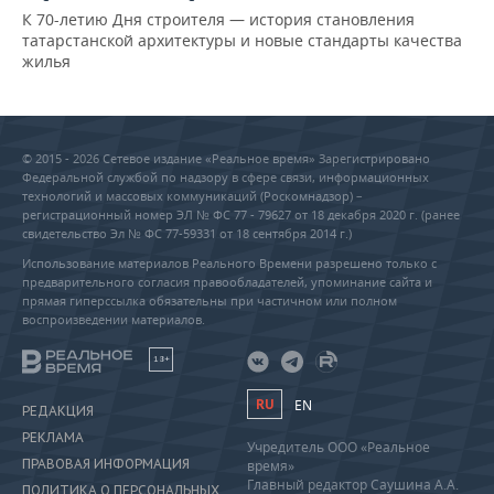
К 70-летию Дня строителя — история становления
татарстанской архитектуры и новые стандарты качества
жилья
© 2015 - 2026 Сетевое издание «Реальное время» Зарегистрировано
Федеральной службой по надзору в сфере связи, информационных
технологий и массовых коммуникаций (Роскомнадзор) –
регистрационный номер ЭЛ № ФС 77 - 79627 от 18 декабря 2020 г. (ранее
свидетельство Эл № ФС 77-59331 от 18 сентября 2014 г.)
Использование материалов Реального Времени разрешено только с
предварительного согласия правообладателей, упоминание сайта и
прямая гиперссылка обязательны при частичном или полном
воспроизведении материалов.
18+
RU
EN
РЕДАКЦИЯ
РЕКЛАМА
Учредитель ООО «Реальное
ПРАВОВАЯ ИНФОРМАЦИЯ
время»
Главный редактор Саушина А.А.
ПОЛИТИКА О ПЕРСОНАЛЬНЫХ