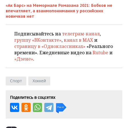
НЕФТЕХИМИЯ
«Ак Барс» на Мемориале Ромазана 2021: Бобков не
РОЗНИЧНАЯ ТОРГОВЛЯ
НОВОСТИ ТЕХНОЛОГИЙ
МЕРОПРИЯТИЯ
впечатляет, а взаимопонимания у российских
НЕФТЬ
новичков нет
ТРАНСПОРТ
IT
НОВОСТИ МЕРОПРИЯТИЙ
СПОРТ
ОПК
Подписывайтесь на
телеграм-канал
,
УСЛУГИ
МЕДИА
ВЫЕЗДНАЯ РЕДАКЦИЯ
НОВОСТИ СПОРТА
ОБЩЕСТВО
группу «ВКонтакте»
,
канал в MAX
и
ЭНЕРГЕТИКА
страницу в «Одноклассниках»
«Реального
ТЕЛЕКОММУНИКАЦИИ
БИЗНЕС-БРАНЧИ
ФУТБОЛ
НОВОСТИ ОБЩЕСТВА
ФОТОГАЛЕРЕЯ
времени». Ежедневные видео на
Rutube
и
«Дзене»
.
ONLINE-КОНФЕРЕНЦИИ
ХОККЕЙ
ВЛАСТЬ
СЮЖЕТЫ
ОТКРЫТАЯ ЛЕКЦИЯ
БАСКЕТБОЛ
ИНФРАСТРУКТУРА
СПРАВОЧНИК
Спорт
Хоккей
ВОЛЕЙБОЛ
ИСТОРИЯ
СПИСОК ПЕРСОН
ПОЛНАЯ ВЕРСИЯ
Поделитесь в соцсетях
КИБЕРСПОРТ
КУЛЬТУРА
СПИСОК КОМПАНИЙ
ФИГУРНОЕ КАТАНИЕ
МЕДИЦИНА