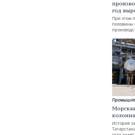
произво
год выр
При этом 
половины
производс
Промышле
Морская
колонн
История з
Татарстан
года знает