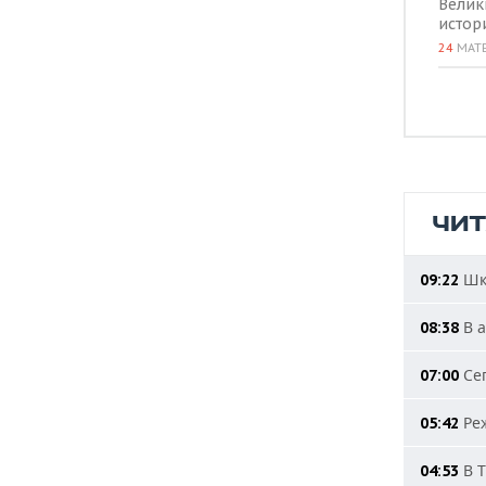
Велик
истор
24
МАТ
ЧИ
Шко
09:22
В а
08:38
Сег
07:00
Реж
05:42
В Т
04:53