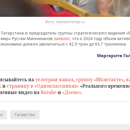
Фото: realnoevremya.ru
 Татарстана и председатель группы стратегического видения «
 мир» Рустам Минниханов
заявлял
, что к 2024 году объем актив
экономики должен увеличиться с $2,9 трлн до $3,7 триллиона.
Маргарита Го
исывайтесь на
телеграм-канал
,
группу «ВКонтакте»
,
к
X
и
страницу в «Одноклассниках»
«Реального времени»
невные видео на
Rutube
и
«Дзене»
.
во
Татарстан