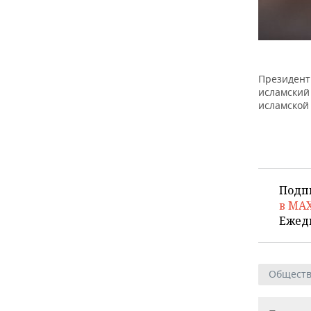
Президент
исламский
исламской 
Подп
в MA
Ежед
Общест