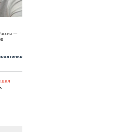
Россия —
ов
ловатенко
анал
.