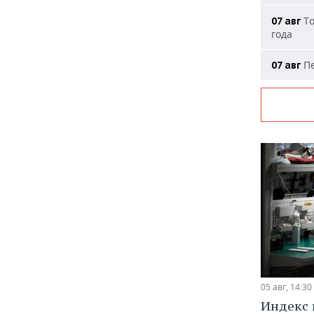
То
07 авг
года
Пе
07 авг
05 авг, 14:30
Индекс