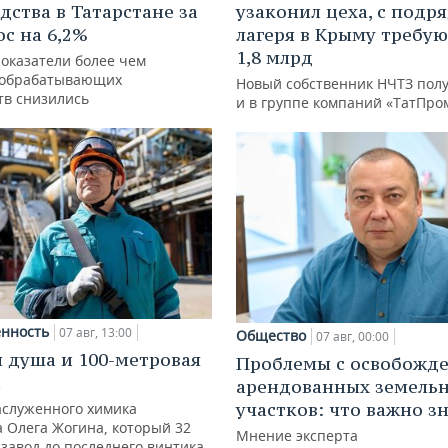
дства в Татарстане за
узаконил цеха, с подр
ос на 6,2%
лагеря в Крыму требу
1,8 млрд
показатели более чем
 обрабатывающих
Новый собственник НЧТЗ пол
тв снизились
и в группе компаний «ТатПро
нность
07 авг, 13:00
Общество
07 авг, 00:00
 душа и 100-метровая
Проблемы с освобожд
а
арендованных земель
участков: что важно з
аслуженного химика
а Олега Жогина, который 32
Мнение эксперта
 завод до последнего винтика