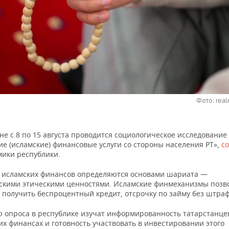
Фото: real
не с 8 по 15 августа проводится социологическое исследование
е (исламские) финансовые услуги со стороны населения РТ»,
с
ики республики.
исламских финансов определяются основами шариата —
скими этическими ценностями. Исламские финмеханизмы позв
получить беспроцентный кредит, отсрочку по займу без штраф
 опроса в республике изучат информированность татарстанце
х финансах и готовность участвовать в инвестировании этого