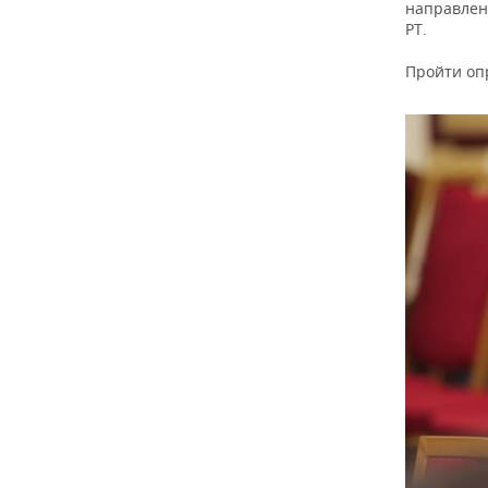
ВОДНЫЕ ВИДЫ СПОРТА
ОБРАЗОВАНИЕ
направлен
РТ.
ХОККЕЙ С МЯЧОМ
ПРОИСШЕСТВИЯ
Пройти оп