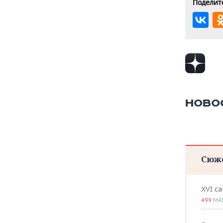
Поделите
НОВО
Сюж
XVI с
499
МА