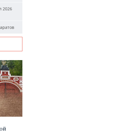
л 2026
паратов
вой