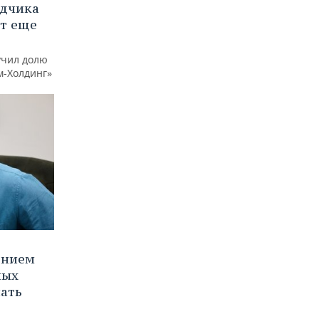
ядчика
ют еще
учил долю
м-Холдинг»
ением
ных
нать