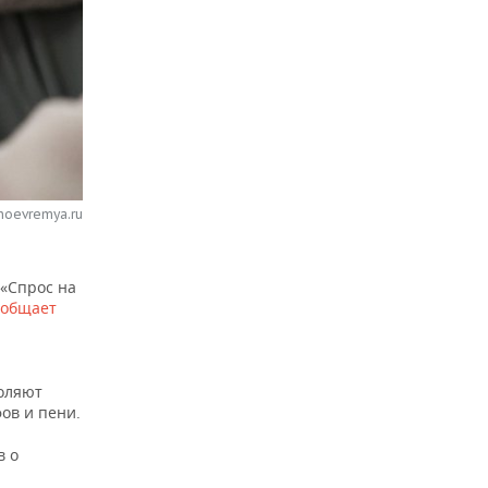
noevremya.ru
 «Спрос на
ообщает
оляют
ов и пени.
в о