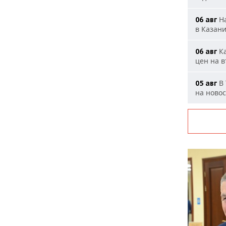
На
06 авг
в Казан
Ка
06 авг
цен на 
В 
05 авг
на ново