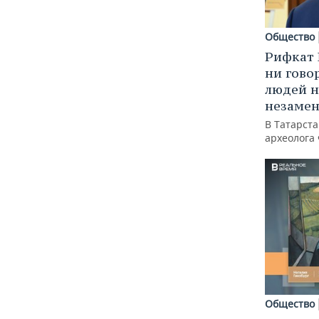
Общество
Рифкат 
ни гово
людей н
незаме
В Татарст
археолога
Общество