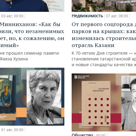
Недвижимость
03 авг, 00:00
07 авг, 08:00
Минниханов: «Как бы
От первого соцгорода 
рили, что незаменимых
парков на крышах: как
ет, но, к сожалению, он
изменилась строитель
нимый»
отрасль Казани
ане прошел семинар памяти
К 70-летию Дня строителя — 
 Фаяза Хузина
становления татарстанской а
и новые стандарты качества 
01 авг, 00:00
Общество
00:00