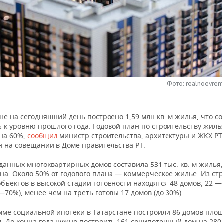
Фото: realnoevrem
не на сегодняшний день построено 1,59 млн кв. м жилья, что с
 к уровню прошлого года. Годовой план по строительству жиль
на 60%,
сообщил
министр строительства, архитектуры и ЖКХ Р
н на совещании в Доме правительства РТ.
анных многоквартирных домов составила 531 тыс. кв. м жилья,
ана. Около 50% от годового плана — коммерческое жилье. Из с
бъектов в высокой стадии готовности находятся 48 домов, 22 —
—70%), менее чем на треть готовы 17 домов (до 30%).
мме социальной ипотеки в Татарстане построили 86 домов пло
м. До конца года нужно построить 161 соципотечный дом на 280 т