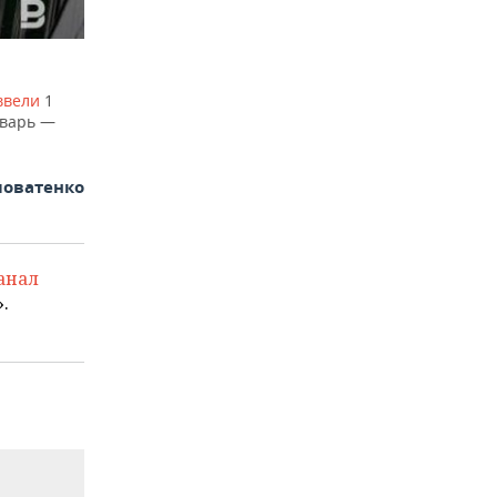
 ввели
1
нварь —
ловатенко
анал
.