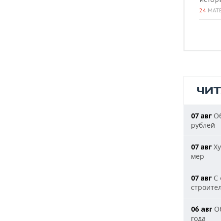
24
МАТ
ЧИ
Об
07 авг
рублей
Ху
07 авг
мер
С 
07 авг
строите
Об
06 авг
года