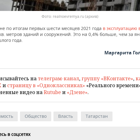
Фото: realnoevremya.ru (архив)
ане по итогам первых шести месяцев 2021 года
в эксплуатацию
 кв. метров зданий и сооружений. Это на 0,4% больше, чем за я
лого года.
Маргарита Го
исывайтесь на
телеграм-канал
,
группу «ВКонтакте»
,
к
X
и
страницу в «Одноклассниках»
«Реального времени»
невные видео на
Rutube
и
«Дзене»
.
мость
Общество
Власть
Татарстан
сь в соцсетях