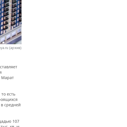
ya.ru (архив)
оставляет
я
Т Марат
 то есть
троящихся
 в средней
щадью 107
ыс. кв. м.