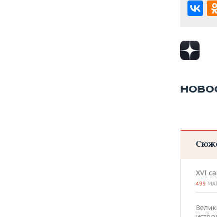
НОВО
Сюж
XVI с
499
МА
Велик
истор