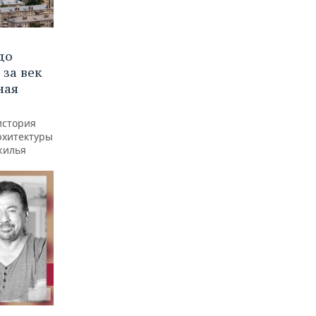
до
 за век
ная
история
рхитектуры
жилья