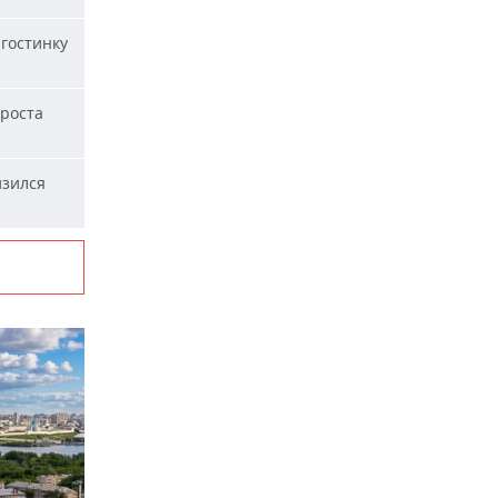
гостинку
 роста
изился