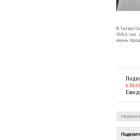
В Татарст
359,5 тыс.
июнь прош
Подп
в MA
Ежед
Недвижи
Поделите