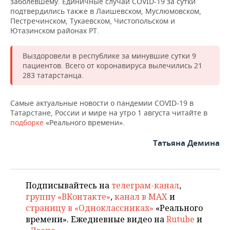
заболевшему. Единичные случаи COVID-19 за сутки
ВОДНЫЕ ВИДЫ СПОРТА
ОБРАЗОВАНИЕ
подтвердились также в Лаишевском, Муслюмовском,
Пестречинском, Тукаевском, Чистопольском и
ХОККЕЙ С МЯЧОМ
ПРОИСШЕСТВИЯ
Ютазинском районах РТ.
Выздоровели в республике за минувшие сутки 9
пациентов. Всего от коронавируса вылечились 21
283 татарстанца.
Самые актуальные новости о пандемии COVID-19 в
Татарстане, России и мире на утро 1 августа читайте в
подборке
«Реального времени».
Татьяна Демина
Подписывайтесь на
телеграм-канал
,
группу «ВКонтакте»
,
канал в MAX
и
страницу в «Одноклассниках»
«Реального
времени». Ежедневные видео на
Rutube
и