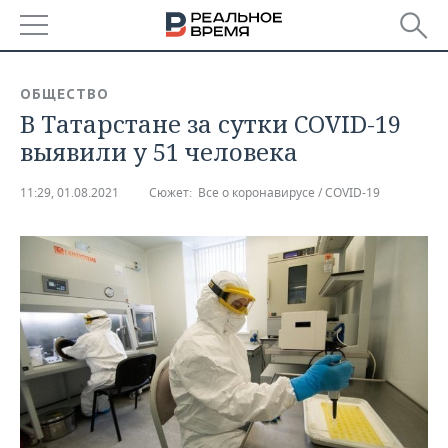
РЕГИОНЫ
ОБЩЕСТВО
В Татарстане за сутки COVID-19
БАШКОРТОСТАН
НОВОСТИ
выявили у 51 человека
ТАТАРСТАН
АНАЛИТИКА
11:29, 01.08.2021
Сюжет:
Все о коронавирусе / COVID-19
УДМУРТИЯ
НОВОСТИ АНАЛИТИКИ
ЭКОНОМИКА
ДЕКЛАРАЦИИ О ДОХОДАХ
НОВОСТИ ЭКОНОМИКИ
ПРОМЫШЛЕННОСТЬ
КОРОЛИ ГОСЗАКАЗА ПФО
ФИНАНСЫ
НОВОСТИ
НЕДВИЖИМОСТЬ
ПРОМЫШЛЕННОСТИ
ВУЗЫ ТАТАРСТАНА
БАНКИ
НОВОСТИ НЕДВИЖИМОСТИ
АВТО
АГРОПРОМ
КОМУ ПРИНАДЛЕЖАТ
БЮДЖЕТ
НОВОСТИ АВТО
БИЗНЕС
ТОРГОВЫЕ ЦЕНТРЫ
МАШИНОСТРОЕНИЕ
ТАТАРСТАНА
ИНВЕСТИЦИИ
НОВОСТИ БИЗНЕСА
ТЕХНОЛОГИИ