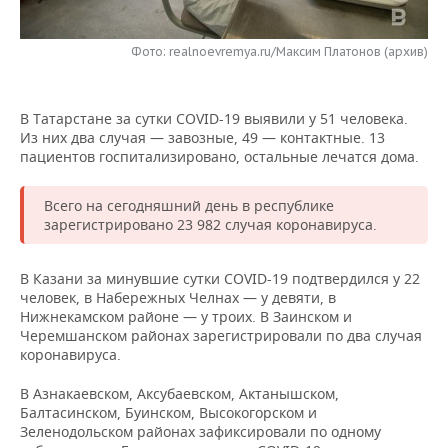
НЕФТЕХИМИЯ
РОЗНИЧНАЯ ТОРГОВЛЯ
НОВОСТИ ТЕХНОЛОГИЙ
МЕРОПРИЯТИЯ
НЕФТЬ
Фото: realnoevremya.ru/Максим Платонов (архив)
ТРАНСПОРТ
IT
НОВОСТИ МЕРОПРИЯТИЙ
СПОРТ
ОПК
В Татарстане за сутки COVID-19 выявили у 51 человека.
УСЛУГИ
МЕДИА
ВЫЕЗДНАЯ РЕДАКЦИЯ
НОВОСТИ СПОРТА
ОБЩЕСТВО
Из них два случая — завозные, 49 — контактные. 13
ЭНЕРГЕТИКА
пациентов госпитализировано, остальные лечатся дома.
ТЕЛЕКОММУНИКАЦИИ
БИЗНЕС-БРАНЧИ
ФУТБОЛ
НОВОСТИ ОБЩЕСТВА
ФОТОГАЛЕРЕЯ
Всего на сегодняшний день в республике
ONLINE-КОНФЕРЕНЦИИ
ХОККЕЙ
ВЛАСТЬ
СЮЖЕТЫ
зарегистрировано 23 982 случая коронавируса.
ОТКРЫТАЯ ЛЕКЦИЯ
БАСКЕТБОЛ
ИНФРАСТРУКТУРА
СПРАВОЧНИК
В Казани за минувшие сутки СOVID-19 подтвердился у 22
человек, в Набережных Челнах — у девяти, в
ВОЛЕЙБОЛ
ИСТОРИЯ
СПИСОК ПЕРСОН
ПОЛНАЯ ВЕРСИЯ
Нижнекамском районе — у троих. В Заинском и
Черемшанском районах зарегистрировали по два случая
коронавируса.
КИБЕРСПОРТ
КУЛЬТУРА
СПИСОК КОМПАНИЙ
В Азнакаевском, Аксубаевском, Актанышском,
ФИГУРНОЕ КАТАНИЕ
МЕДИЦИНА
Балтасинском, Буинском, Высокогорском и
Зеленодольском районах зафиксировали по одному