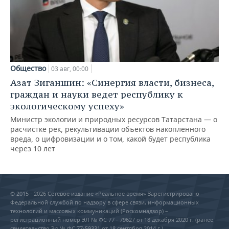
Общество
03 авг, 00:00
Азат Зиганшин: «Синергия власти, бизнеса,
граждан и науки ведет республику к
экологическому успеху»
Министр экологии и природных ресурсов Татарстана — о
расчистке рек, рекультивации объектов накопленного
вреда, о цифровизации и о том, какой будет республика
через 10 лет
© 2015 - 2026 Сетевое издание «Реальное время» Зарегистрировано
Федеральной службой по надзору в сфере связи, информационных
технологий и массовых коммуникаций (Роскомнадзор) –
регистрационный номер ЭЛ № ФС 77 - 79627 от 18 декабря 2020 г. (ранее
свидетельство Эл № ФС 77-59331 от 18 сентября 2014 г.)