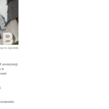
ya.ru (архив)
ый инженер
 в
ение
.
желанию.