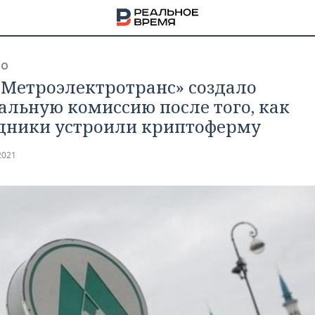
ВО
Метроэлектротранс» создало
альную комиссию после того, как
дники устроили криптоферму
2021
НА