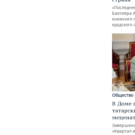
«Последне
Бахтияра 
книжного 
курдского 
Общество
В Доме 
татарск
меценат
Завершена
«Квартал 