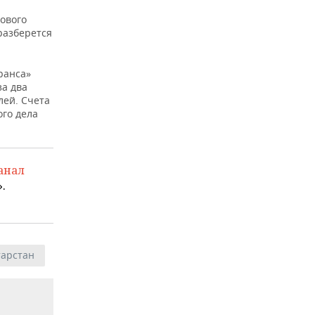
нового
разберется
ранса»
а два
лей. Счета
ого дела
анал
.
тарстан