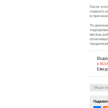
ВОДНЫЕ ВИДЫ СПОРТА
ОБРАЗОВАНИЕ
После этог
главного 
ХОККЕЙ С МЯЧОМ
ПРОИСШЕСТВИЯ
в причина
По данным
подозрев
месяца ра
оплачивал
продолжае
Подп
в MA
Ежед
Общест
Поделите