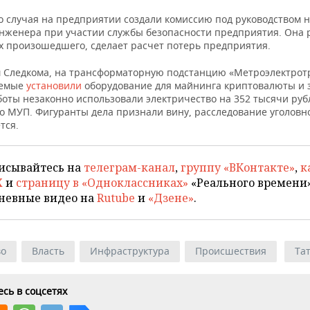
о случая на предприятии создали комиссию под руководством 
инженера при участии службы безопасности предприятия. Она 
х произошедшего, сделает расчет потерь предприятия.
 Следкома, на трансформаторную подстанцию «Метроэлектрот
аемые
установили
оборудование для майнинга криптовалюты и з
боты незаконно использовали электричество на 352 тысячи руб
о МУП. Фигуранты дела признали вину, расследование уголовн
тся.
исывайтесь на
телеграм-канал
,
группу «ВКонтакте»
,
к
X
и
страницу в «Одноклассниках»
«Реального времени»
невные видео на
Rutube
и
«Дзене»
.
во
Власть
Инфраструктура
Происшествия
Та
сь в соцсетях