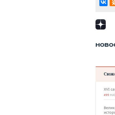
НОВО
Сюж
XVI с
499
МА
Велик
истор