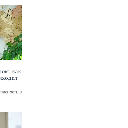
лом: как
иходит
пасность в