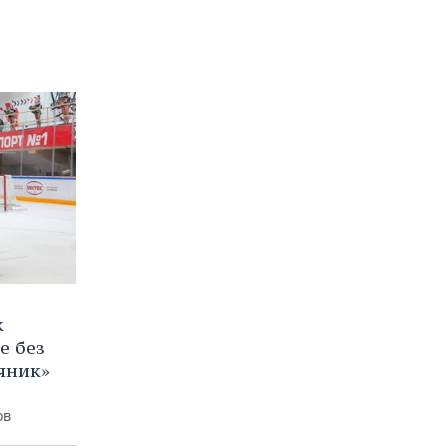
к
е без
яник»
ов