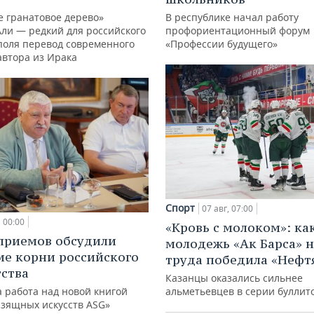
е гранатовое дерево»
В республике начал работу
Али — редкий для российского
профориентационный форум
поля перевод современного
«Профессии будущего»
автора из Ирака
Спорт
07 авг, 07:00
00:00
«Кровь с молоком»: ка
приемов обсудили
молодежь «Ак Барса» н
ие корни российского
труда победила «Нефт
ства
Казанцы оказались сильнее
 работа над новой книгой
альметьевцев в серии буллит
изящных искусств ASG»