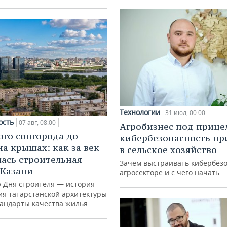
Технологии
31 июл, 00:00
ость
07 авг, 08:00
Агробизнес под прице
ого соцгорода до
кибербезопасность пр
на крышах: как за век
в сельское хозяйство
ась строительная
Зачем выстраивать кибербезо
 Казани
агросекторе и с чего начать
ю Дня строителя — история
ия татарстанской архитектуры
тандарты качества жилья