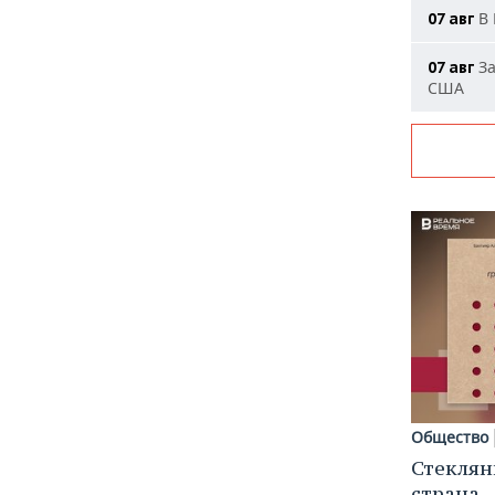
В 
07 авг
За
07 авг
США
Общество
Стеклян
страна