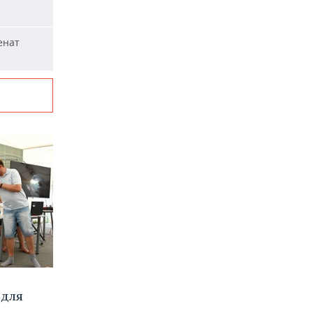
енат
 для