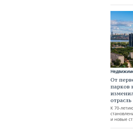
Недвижим
От перв
парков 
изменил
отрасль
К 70-лети
становлен
и новые с