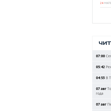
24
МАТ
ЧИ
Сег
07:00
Реж
05:42
В Т
04:53
То
07 авг
года
Пе
07 авг