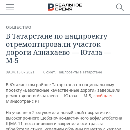
РЕГИОНЫ
ОБЩЕСТВО
В Татарстане по нацпроекту
БАШКОРТОСТАН
НОВОСТИ
отремонтировали участок
ТАТАРСТАН
АНАЛИТИКА
дороги Азнакаево — Ютаза —
М-5
УДМУРТИЯ
НОВОСТИ АНАЛИТИКИ
ЭКОНОМИКА
09:34, 13.07.2021
Сюжет:
Нацпроекты в Татарстане
ДЕКЛАРАЦИИ О ДОХОДАХ
НОВОСТИ ЭКОНОМИКИ
ПРОМЫШЛЕННОСТЬ
В Ютазинском районе Татарстана по национальному
КОРОЛИ ГОСЗАКАЗА ПФО
ФИНАНСЫ
НОВОСТИ
НЕДВИЖИМОСТЬ
проекту «Безопасные качественные дороги» завершили
ПРОМЫШЛЕННОСТИ
ремонт дороги Азнакаево — Ютаза — М-5,
сообщает
ВУЗЫ ТАТАРСТАНА
БАНКИ
НОВОСТИ НЕДВИЖИМОСТИ
АВТО
Миндортранс РТ.
АГРОПРОМ
На участке в 2 км уложили новый слой покрытия из
КОМУ ПРИНАДЛЕЖАТ
БЮДЖЕТ
НОВОСТИ АВТО
БИЗНЕС
высокопрочного щебеночно-мастичного асфальтобетона
ТОРГОВЫЕ ЦЕНТРЫ
МАШИНОСТРОЕНИЕ
ТАТАРСТАНА
ЩМА-11, восстановили и закрепили оси трассы,
ИНВЕСТИЦИИ
НОВОСТИ БИЗНЕСА
ТЕХНОЛОГИИ
обработали стыки, укрепили обочины по метру с каждой