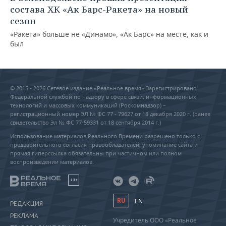
состава ХК «Ак Барс-Ракета» на новый
сезон
«Ракета» больше не «Динамо», «Ак Барс» на месте, как и
был
© 2015 - 2026 Сетевое издание «Реальное время» Зарегистрировано
Федеральной службой по надзору в сфере связи, информационных
технологий и массовых коммуникаций (Роскомнадзор) –
регистрационный номер ЭЛ № ФС 77 - 79627 от 18 декабря 2020 г. (ранее
свидетельство Эл № ФС 77-59331 от 18 сентября 2014 г.)
Использование материалов Реального Времени разрешено только с
предварительного согласия правообладателей, упоминание сайта и
прямая гиперссылка обязательны при частичном или полном
воспроизведении материалов.
18+
RU
EN
РЕДАКЦИЯ
РЕКЛАМА
Учредитель ООО «Реальное