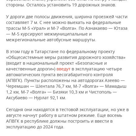
НЕФТЕХИМИЯ
стороны. Осталось установить 19 дорожных знаков.
РОЗНИЧНАЯ ТОРГОВЛЯ
НОВОСТИ ТЕХНОЛОГИЙ
МЕРОПРИЯТИЯ
НЕФТЬ
У дороги две полосы движения, ширина проезжей части
составляет 7 м. С нее можно выехать на федеральные
ТРАНСПОРТ
IT
НОВОСТИ МЕРОПРИЯТИЙ
СПОРТ
трассы М-5 «Урал» и М-7 «Волга». По Азнакаево — Ютаза
ОПК
— М-5 курсируют межмуниципальные и
УСЛУГИ
МЕДИА
ВЫЕЗДНАЯ РЕДАКЦИЯ
НОВОСТИ СПОРТА
ОБЩЕСТВО
межрегиональные автобусные маршруты.
ЭНЕРГЕТИКА
В этом году в Татарстане по федеральному проекту
ТЕЛЕКОММУНИКАЦИИ
БИЗНЕС-БРАНЧИ
ФУТБОЛ
НОВОСТИ ОБЩЕСТВА
ФОТОГАЛЕРЕЯ
«Общесистемные меры развития дорожного хозяйства»
(входит в национальный проект «Безопасные и
ONLINE-КОНФЕРЕНЦИИ
ХОККЕЙ
ВЛАСТЬ
СЮЖЕТЫ
качественные дороги»)
введут
в эксплуатацию четыре
автоматических пункта весогабаритного контроля
(АПВГК). Пункты расположены на автодорогах Азеево —
ОТКРЫТАЯ ЛЕКЦИЯ
БАСКЕТБОЛ
ИНФРАСТРУКТУРА
СПРАВОЧНИК
Черемшан — Шентала 76,7 км, М-7 «Волга» — Мамадыш
1,2 км, М-7 «Волга» — Бизяки 10,3 км и Чистополь —
ВОЛЕЙБОЛ
ИСТОРИЯ
СПИСОК ПЕРСОН
ПОЛНАЯ ВЕРСИЯ
Аксубаево — Нурлат 92,1 км.
КИБЕРСПОРТ
КУЛЬТУРА
СПИСОК КОМПАНИЙ
Сегодня они находятся в тестовой эксплуатации, но уже в
августе начнут работу в штатном режиме. Еще восемь
АПВГК в республике должны построить и ввести в
ФИГУРНОЕ КАТАНИЕ
МЕДИЦИНА
эксплуатацию до 2024 года.