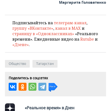
ВОДНЫЕ ВИДЫ СПОРТА
ОБРАЗОВАНИЕ
Маргарита Головатенко
ХОККЕЙ С МЯЧОМ
ПРОИСШЕСТВИЯ
Подписывайтесь на
телеграм-канал
,
группу «ВКонтакте»
,
канал в MAX
и
страницу в «Одноклассниках»
«Реального
времени». Ежедневные видео на
Rutube
и
«Дзене»
.
Общество
Татарстан
Поделитесь в соцсетях
«Реальное время» в Дзен