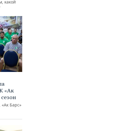
м, какой
т
ла
К «Ак
 сезон
 «Ак Барс»