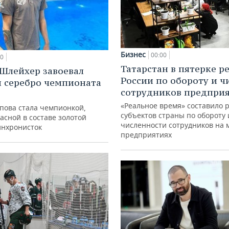
Бизнес
00:00
00
Татарстан в пятерке р
Шлейхер завоевал
России по обороту и ч
и серебро чемпионата
сотрудников предпри
«Реальное время» составило 
упова стала чемпионкой,
субъектов страны по обороту 
асной в составе золотой
численности сотрудников на 
инхронисток
предприятиях