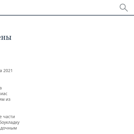
ены
а 2021
а
тиас
им из
е части
боукладку
ладочным