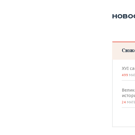
ВОДНЫЕ ВИДЫ СПОРТА
ОБРАЗОВАНИЕ
ХОККЕЙ С МЯЧОМ
ПРОИСШЕСТВИЯ
НОВО
Сюж
XVI с
499
МА
Велик
истор
24
МАТ