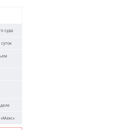
о суда
 суток
ъем
еделе
 «Макс»