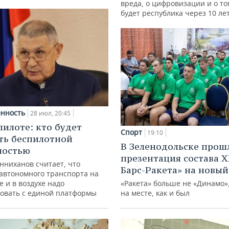
вреда, о цифровизации и о то
будет республика через 10 ле
нность
28 июл, 20:45
пилоте: кто будет
Спорт
19:10
ть беспилотной
В Зеленодольске прош
ностью
презентация состава Х
нниханов считает, что
Барс-Ракета» на новый
автономного транспорта на
е и в воздухе надо
«Ракета» больше не «Динамо»,
овать с единой платформы
на месте, как и был