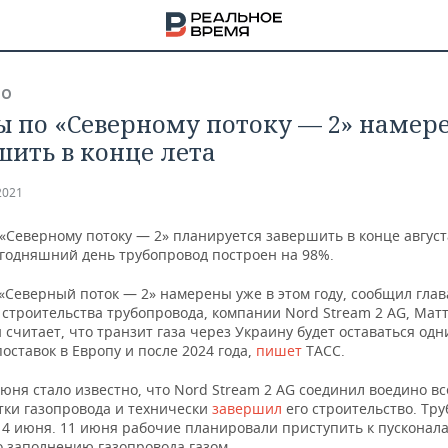
ВО
ы по «Северному потоку — 2» намер
шить в конце лета
2021
«Северному потоку — 2» планируется завершить в конце август
егодняшний день трубопровод построен на 98%.
«Северный поток — 2» намерены уже в этом году, сообщил глав
 строительства трубопровода, компании Nord Stream 2 AG, Мат
 считает, что транзит газа через Украину будет оставаться одн
поставок в Европу и после 2024 года,
пишет
ТАСС.
юня стало известно, что Nord Stream 2 AG соединил воедино вс
НА
тки газопровода и технически
завершил
его строительство. Тру
 4 июня. 11 июня рабочие планировали приступить к пускона
о заполнению газопровода газом.