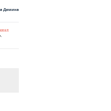
на Демина
анал
.