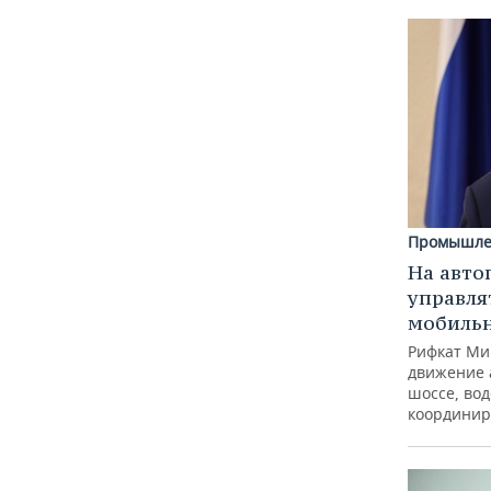
Промышле
На авто
управля
мобиль
Рифкат Ми
движение 
шоссе, вод
координир