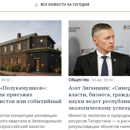
ВСЕ НОВОСТИ ЗА СЕГОДНЯ
Общество
00:00
03 авг, 00:00
 «Полукамушков»:
Азат Зиганшин: «Сине
ля приезжих
власти, бизнеса, гражд
истов или событийный
науки ведет республик
экологическому успех
ботки концепции реновации
Министр экологии и природн
ого квартала в Зеленодольске
ресурсов Татарстана — о расч
всероссийский хакатон
рекультивации объектов нак