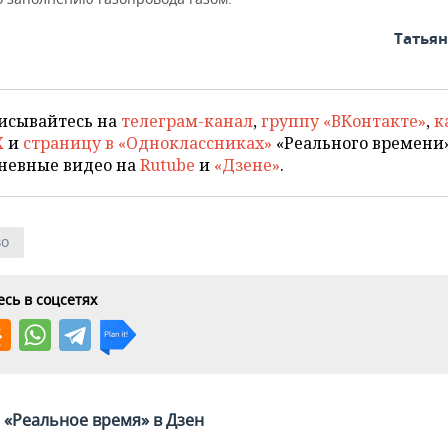
Татья
исывайтесь на
телеграм-канал
,
группу «ВКонтакте»
,
к
X
и
страницу в «Одноклассниках»
«Реального времени»
невные видео на
Rutube
и
«Дзене»
.
во
сь в соцсетях
«Реальное время» в Дзен