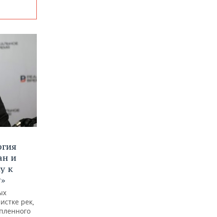
ргия
ан и
у к
у»
ых
истке рек,
опленного