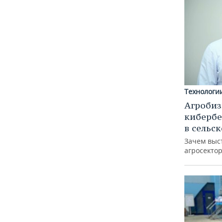
Технологи
Агробиз
кибербе
в сельс
Зачем выс
агросектор