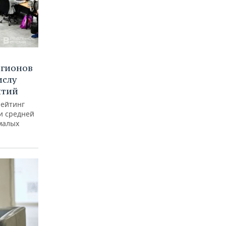
егионов
ислу
ятий
рейтинг
и средней
малых