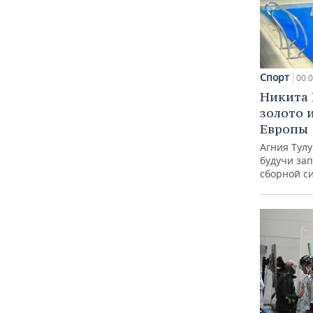
Спорт
00:
Никита 
золото 
Европы
Агния Тул
будучи зап
сборной с