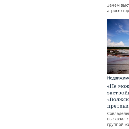
Зачем выс
агросектор
Недвижим
«Не мож
застрой
«Волжск
претен
Совладеле
высказал 
группой ж