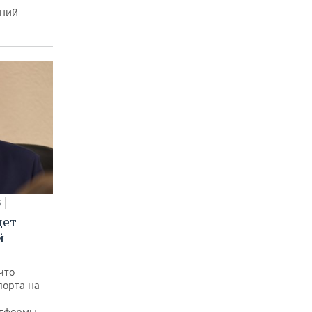
тний
5
дет
й
что
порта на
атформы