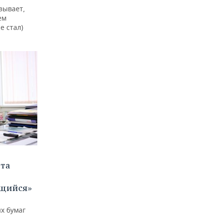
зывает,
ем
е стал)
ета
щийся»
х бумаг