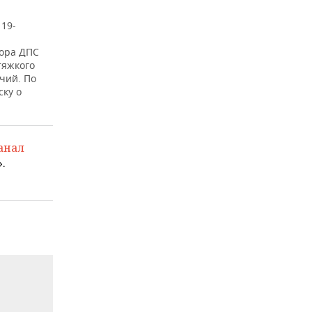
 19-
тора ДПС
тяжкого
чий. По
ску о
анал
.