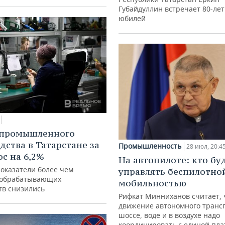
Губайдуллин встречает 80-ле
юбилей
 промышленного
дства в Татарстане за
Промышленность
28 июл, 20:4
ос на 6,2%
На автопилоте: кто бу
показатели более чем
управлять беспилотно
 обрабатывающих
мобильностью
тв снизились
Рифкат Минниханов считает, 
движение автономного транс
шоссе, воде и в воздухе надо
координировать с единой пл