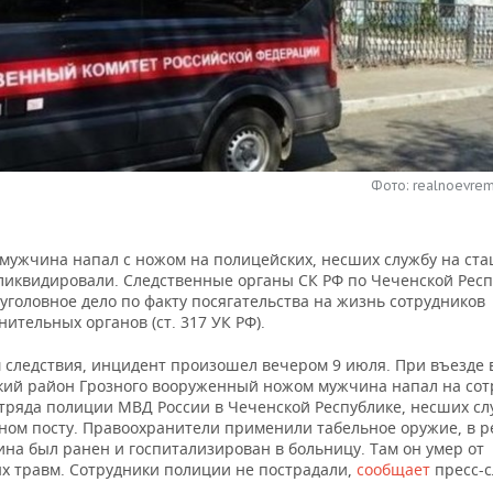
Фото: realnoevrem
 мужчина напал с ножом на полицейских, несших службу на ст
о ликвидировали. Следственные органы СК РФ по Чеченской Рес
уголовное дело по факту посягательства на жизнь сотрудников
ительных органов (ст. 317 УК РФ).
 следствия, инцидент произошел вечером 9 июля. При въезде 
кий район Грозного вооруженный ножом мужчина напал на сот
отряда полиции МВД России в Чеченской Республике, несших сл
ном посту. Правоохранители применили табельное оружие, в р
на был ранен и госпитализирован в больницу. Там он умер от
х травм. Сотрудники полиции не пострадали,
сообщает
пресс-