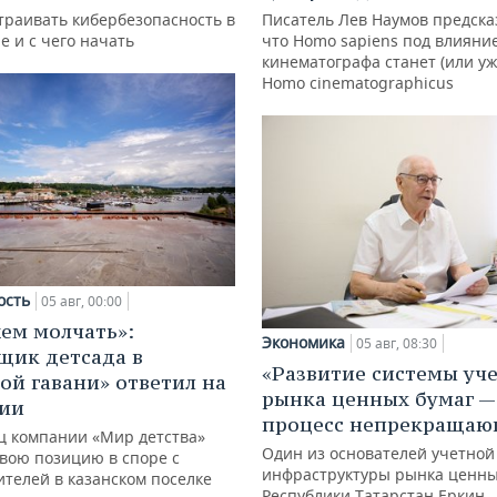
траивать кибербезопасность в
Писатель Лев Наумов предска
е и с чего начать
что Homo sapiens под влияни
кинематографа станет (или уж
Homo cinematographicus
ость
05 авг, 00:00
ем молчать»:
Экономика
05 авг, 08:30
щик детсада в
«Развитие системы уч
ой гавани» ответил на
рынка ценных бумаг —
зии
процесс непрекращаю
ц компании «Мир детства»
Один из основателей учетной
свою позицию в споре с
инфраструктуры рынка ценны
ителей в казанском поселке
Республики Татарстан Еркин