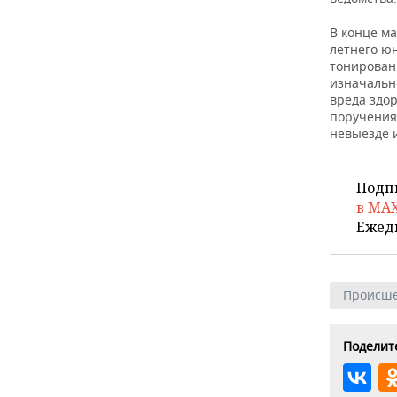
ВОДНЫЕ ВИДЫ СПОРТА
ОБРАЗОВАНИЕ
В конце м
ХОККЕЙ С МЯЧОМ
ПРОИСШЕСТВИЯ
летнего юн
тонирован
изначальн
вреда здо
поручения
невыезде 
Подп
в MA
Ежед
Происше
Поделите