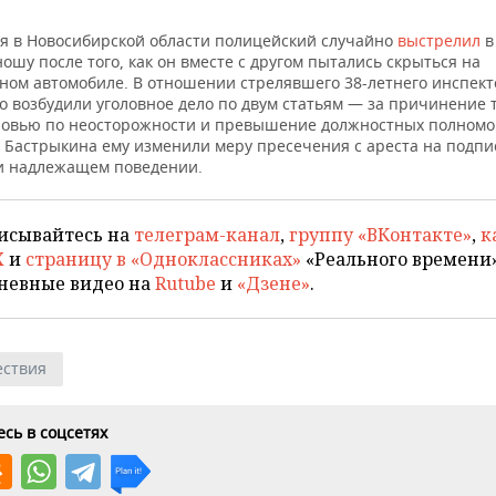
ая в Новосибирской области полицейский случайно
выстрелил
в
ошу после того, как он вместе с другом пытались скрыться на
ном автомобиле. В отношении стрелявшего 38-летнего инспек
о возбудили уголовное дело по двум статьям — за причинение 
ровью по неосторожности и превышение должностных полномо
 Бастрыкина ему изменили меру пресечения с ареста на подпи
и надлежащем поведении.
исывайтесь на
телеграм-канал
,
группу «ВКонтакте»
,
к
X
и
страницу в «Одноклассниках»
«Реального времени»
невные видео на
Rutube
и
«Дзене»
.
ствия
сь в соцсетях