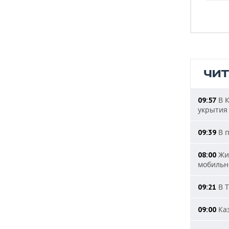
ЧИ
В К
09:57
укрытия
В п
09:39
Жит
08:00
мобильн
В Т
09:21
Каз
09:00