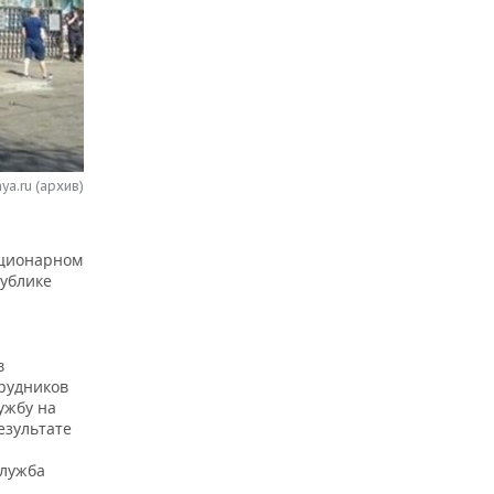
ya.ru (архив)
ационарном
публике
в
рудников
ужбу на
езультате
служба