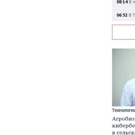
В ч
08:14
В Т
06:52
Технологи
Агробиз
кибербе
в сельс