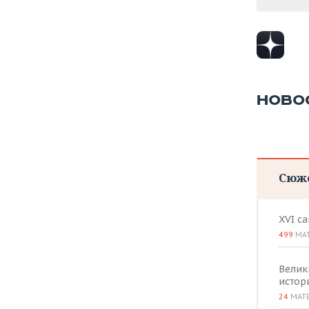
НОВО
Сюж
XVI с
499
МА
Велик
истор
24
МАТ