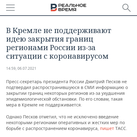
РЕГИОНЫ
В Кремле не поддерживают
БАШКОРТОСТАН
НОВОСТИ
идею закрытия границ
регионами России из-за
ТАТАРСТАН
АНАЛИТИКА
ситуации с коронавирусом
УДМУРТИЯ
НОВОСТИ АНАЛИТИКИ
ЭКОНОМИКА
14:59, 06.07.2021
ДЕКЛАРАЦИИ О ДОХОДАХ
НОВОСТИ ЭКОНОМИКИ
ПРОМЫШЛЕННОСТЬ
Пресс-секретарь президента России Дмитрий Песков не
подтвердил распространившуюся в СМИ информацию о
КОРОЛИ ГОСЗАКАЗА ПФО
ФИНАНСЫ
НОВОСТИ
НЕДВИЖИМОСТЬ
закрытии границ некоторых регионов из-за ухудшения
ПРОМЫШЛЕННОСТИ
эпидемиологической обстановки. По его словам, такая
мера в Кремле не поддерживается.
ВУЗЫ ТАТАРСТАНА
БАНКИ
НОВОСТИ НЕДВИЖИМОСТИ
АВТО
АГРОПРОМ
Однако Песков отметил, что не исключено введение
КОМУ ПРИНАДЛЕЖАТ
БЮДЖЕТ
НОВОСТИ АВТО
БИЗНЕС
некоторыми регионами оперативных и жестких мер по
ТОРГОВЫЕ ЦЕНТРЫ
МАШИНОСТРОЕНИЕ
борьбе с распространением коронавируса,
пишет
ТАСС.
ТАТАРСТАНА
ИНВЕСТИЦИИ
НОВОСТИ БИЗНЕСА
ТЕХНОЛОГИИ