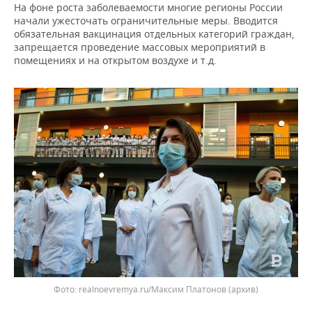
НЕФТЕХИМИЯ
На фоне роста заболеваемости многие регионы России
начали ужесточать ограничительные меры. Вводится
РОЗНИЧНАЯ ТОРГОВЛЯ
НОВОСТИ ТЕХНОЛОГИЙ
МЕРОПРИЯТИЯ
обязательная вакцинация отдельных категорий граждан,
НЕФТЬ
запрещается проведение массовых мероприятий в
ТРАНСПОРТ
IT
НОВОСТИ МЕРОПРИЯТИЙ
СПОРТ
помещениях и на открытом воздухе и т.д.
ОПК
УСЛУГИ
МЕДИА
ВЫЕЗДНАЯ РЕДАКЦИЯ
НОВОСТИ СПОРТА
ОБЩЕСТВО
ЭНЕРГЕТИКА
ТЕЛЕКОММУНИКАЦИИ
БИЗНЕС-БРАНЧИ
ФУТБОЛ
НОВОСТИ ОБЩЕСТВА
ФОТОГАЛЕРЕЯ
ONLINE-КОНФЕРЕНЦИИ
ХОККЕЙ
ВЛАСТЬ
СЮЖЕТЫ
ОТКРЫТАЯ ЛЕКЦИЯ
БАСКЕТБОЛ
ИНФРАСТРУКТУРА
СПРАВОЧНИК
ВОЛЕЙБОЛ
ИСТОРИЯ
СПИСОК ПЕРСОН
ПОЛНАЯ ВЕРСИЯ
КИБЕРСПОРТ
КУЛЬТУРА
СПИСОК КОМПАНИЙ
ФИГУРНОЕ КАТАНИЕ
МЕДИЦИНА
realnoevremya.ru/Максим Платонов
(архив)