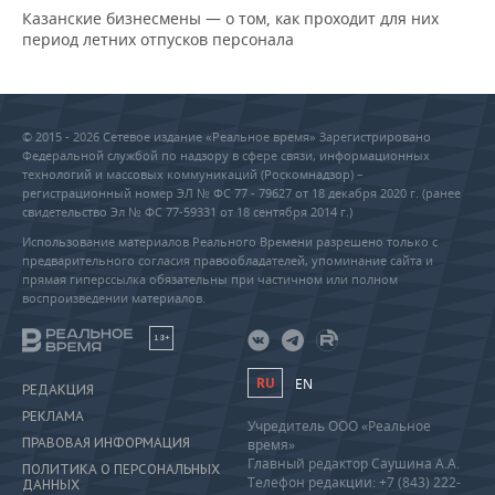
Казанские бизнесмены — о том, как проходит для них
период летних отпусков персонала
© 2015 - 2026 Сетевое издание «Реальное время» Зарегистрировано
Федеральной службой по надзору в сфере связи, информационных
технологий и массовых коммуникаций (Роскомнадзор) –
регистрационный номер ЭЛ № ФС 77 - 79627 от 18 декабря 2020 г. (ранее
свидетельство Эл № ФС 77-59331 от 18 сентября 2014 г.)
Использование материалов Реального Времени разрешено только с
предварительного согласия правообладателей, упоминание сайта и
прямая гиперссылка обязательны при частичном или полном
воспроизведении материалов.
18+
RU
EN
РЕДАКЦИЯ
РЕКЛАМА
Учредитель ООО «Реальное
ПРАВОВАЯ ИНФОРМАЦИЯ
время»
Главный редактор Саушина А.А.
ПОЛИТИКА О ПЕРСОНАЛЬНЫХ
Телефон редакции: +7 (843) 222-
ДАННЫХ