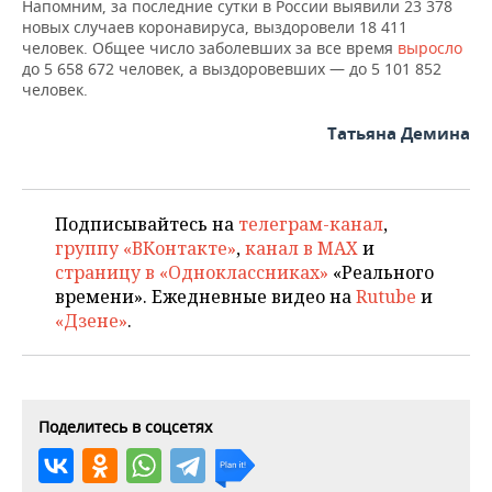
ВОДНЫЕ ВИДЫ СПОРТА
ОБРАЗОВАНИЕ
Напомним, за последние сутки в России выявили 23 378
новых случаев коронавируса, выздоровели 18 411
человек. Общее число заболевших за все время
выросло
ХОККЕЙ С МЯЧОМ
ПРОИСШЕСТВИЯ
до 5 658 672 человек, а выздоровевших — до 5 101 852
человек.
Татьяна Демина
Подписывайтесь на
телеграм-канал
,
группу «ВКонтакте»
,
канал в MAX
и
страницу в «Одноклассниках»
«Реального
времени». Ежедневные видео на
Rutube
и
«Дзене»
.
Поделитесь в соцсетях