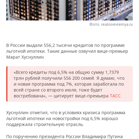
НЕФТЕХИМИЯ
РОЗНИЧНАЯ ТОРГОВЛЯ
НОВОСТИ ТЕХНОЛОГИЙ
МЕРОПРИЯТИЯ
НЕФТЬ
Фото: realnoevremya.ru
ТРАНСПОРТ
IT
НОВОСТИ МЕРОПРИЯТИЙ
СПОРТ
ОПК
УСЛУГИ
МЕДИА
ВЫЕЗДНАЯ РЕДАКЦИЯ
НОВОСТИ СПОРТА
ОБЩЕСТВО
ЭНЕРГЕТИКА
В России выдали 556,2 тысячи кредитов по программе
льготной ипотеки. Такие данные озвучил вице-премьер
ТЕЛЕКОММУНИКАЦИИ
БИЗНЕС-БРАНЧИ
ФУТБОЛ
НОВОСТИ ОБЩЕСТВА
ФОТОГАЛЕРЕЯ
Марат Хуснуллин.
ONLINE-КОНФЕРЕНЦИИ
ХОККЕЙ
ВЛАСТЬ
СЮЖЕТЫ
«Всего кредиты под 6,5% на общую сумму 1,7379
трлн рублей получили 556 200 семей. Я думаю, что
ОТКРЫТАЯ ЛЕКЦИЯ
БАСКЕТБОЛ
ИНФРАСТРУКТУРА
СПРАВОЧНИК
и новая программа под 7%, которая заработала по
всей стране со второго июля, тоже будет
востребована», — цитирует вице-премьера
ТАСС.
ВОЛЕЙБОЛ
ИСТОРИЯ
СПИСОК ПЕРСОН
ПОЛНАЯ ВЕРСИЯ
КИБЕРСПОРТ
КУЛЬТУРА
СПИСОК КОМПАНИЙ
Хуснуллин отметил, что в условиях кризиса программа
льготной ипотеки на новостройки под 6,5% хорошо
поддержала строительную отрасль.
ФИГУРНОЕ КАТАНИЕ
МЕДИЦИНА
По поручению президента России Владимира Путина