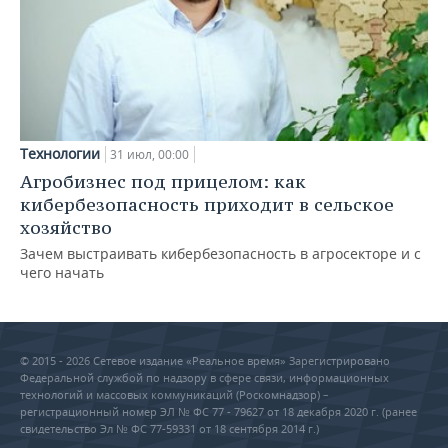
Технологии
31 июл, 00:00
Агробизнес под прицелом: как
кибербезопасность приходит в сельское
хозяйство
Зачем выстраивать кибербезопасность в агросекторе и с
чего начать
© 2015 - 2026 Сетевое издание «Реальное время» Зарегистрировано
Федеральной службой по надзору в сфере связи, информационных
технологий и массовых коммуникаций (Роскомнадзор) –
регистрационный номер ЭЛ № ФС 77 - 79627 от 18 декабря 2020 г. (ранее
свидетельство Эл № ФС 77-59331 от 18 сентября 2014 г.)