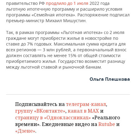
ВОДНЫЕ ВИДЫ СПОРТА
ОБРАЗОВАНИЕ
правительство РФ
продлило до 1 июля
2022 года
льготную ипотечную программу и расширило условия
ХОККЕЙ С МЯЧОМ
ПРОИСШЕСТВИЯ
программы «Семейная ипотека». Распоряжение подписал
премьер-министр Михаил Мишустин.
Так, в рамках программы «Льготная ипотека» со 2 июля
граждане могут приобрести жилье в новостройке по
ставке до 7% годовых. Максимальная сумма кредита для
всех регионов — 3 млн рублей, а первоначальный взнос
должен составлять не менее 15% от общей стоимости
приобретаемого жилья. Государство возместит разницу
между льготной ставкой и рыночной банкам.
Ольга Плешкова
Подписывайтесь на
телеграм-канал
,
группу «ВКонтакте»
,
канал в MAX
и
страницу в «Одноклассниках»
«Реального
времени». Ежедневные видео на
Rutube
и
«Дзене»
.