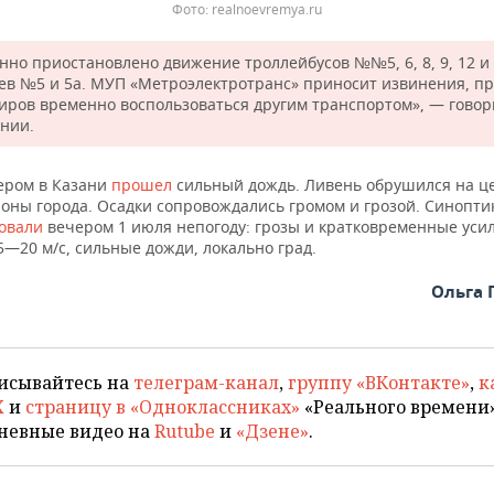
Фото: realnoevremya.ru
нно приостановлено движение троллейбусов №№5, 6, 8, 9, 12 и
ев №5 и 5а. МУП «Метроэлектротранс» приносит извинения, пр
иров временно воспользоваться другим транспортом», — говор
нии.
ером в Казани
прошел
сильный дождь. Ливень обрушился на ц
йоны города. Осадки сопровождались громом и грозой. Синопти
овали
вечером 1 июля непогоду: грозы и кратковременные уси
5—20 м/с, сильные дожди, локально град.
Ольга 
исывайтесь на
телеграм-канал
,
группу «ВКонтакте»
,
к
X
и
страницу в «Одноклассниках»
«Реального времени»
невные видео на
Rutube
и
«Дзене»
.