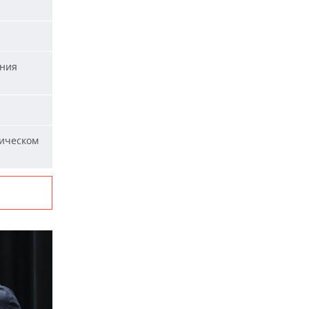
ания
ическом