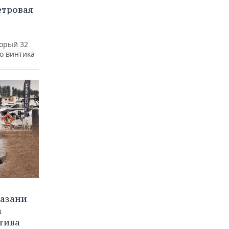
етровая
а
торый 32
го винтика
Казани
а
тива