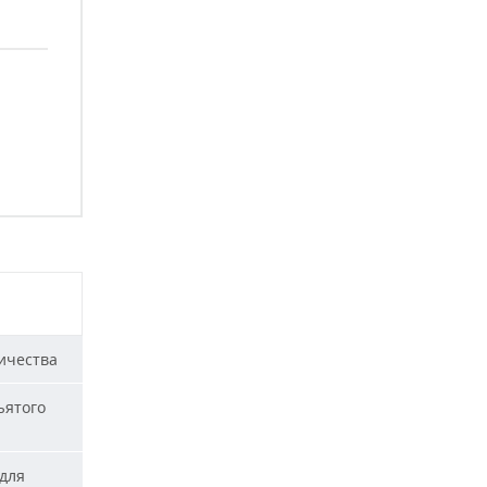
ичества
ъятого
для