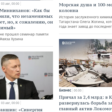
03 авг, 00:00
Морская душа и 100-м
Минниханов: «Как бы
колонна
рили, что незаменимых
История заслуженного химик
ет, но, к сожалению, он
Татарстана Олега Жогина, ко
года знает завод до последне
нимый»
ане прошел семинар памяти
 Фаяза Хузина
Бизнес
00:00
Причал за 2,4 млрд: в 
развернулась борьба з
03 авг, 00:00
главный актив Локомо
ганшин: «Синергия