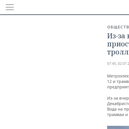
РЕГИОНЫ
ОБЩЕСТ
БАШКОРТОСТАН
Из-за
НОВОСТИ
приос
ТАТАРСТАН
АНАЛИТИКА
тролл
УДМУРТИЯ
НОВОСТИ АНАЛИТИКИ
ЭКОНОМИКА
07:45, 02.07.
ДЕКЛАРАЦИИ О ДОХОДАХ
НОВОСТИ ЭКОНОМИКИ
ПРОМЫШЛЕННОСТЬ
Метроэлек
12 и трамв
КОРОЛИ ГОСЗАКАЗА ПФО
ФИНАНСЫ
НОВОСТИ ПРОМЫШЛЕННОСТИ
НЕДВИЖИМОСТЬ
предприят
Из-за вчер
ВУЗЫ ТАТАРСТАНА
БАНКИ
АГРОПРОМ
НОВОСТИ НЕДВИЖИМОСТИ
АВТО
Декабрист
Вода на пр
КОМУ ПРИНАДЛЕЖАТ ТОРГОВЫЕ ЦЕНТРЫ ТАТАРСТА
БЮДЖЕТ
МАШИНОСТРОЕНИЕ
НОВОСТИ АВТО
БИЗНЕС
трамваи и 
ИНВЕСТИЦИИ
НЕФТЕХИМИЯ
НОВОСТИ БИЗНЕСА
ТЕХНОЛОГИИ