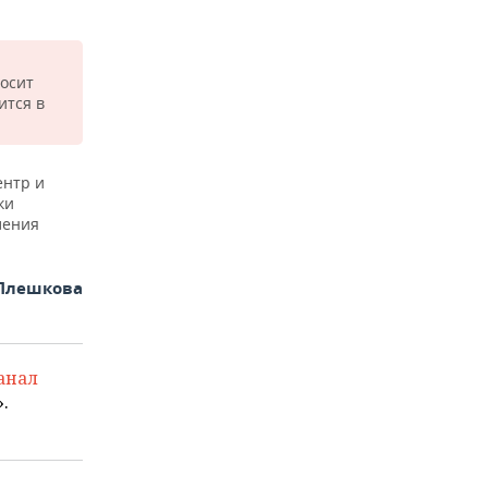
осит
ится в
ентр и
ки
ления
Плешкова
анал
.