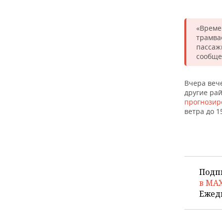
ВОДНЫЕ ВИДЫ СПОРТА
ОБРАЗОВАНИЕ
ХОККЕЙ С МЯЧОМ
ПРОИСШЕСТВИЯ
«Време
трамва
пассаж
сообще
Вчера веч
другие ра
прогнозир
ветра до 1
Подп
в MA
Ежед