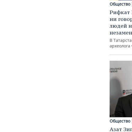
Общество
Рифкат 
ни гово
людей н
незаме
В Татарст
археолога
Общество
Азат Зи