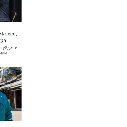
Фоссе,
ира
а уйдет из
тили