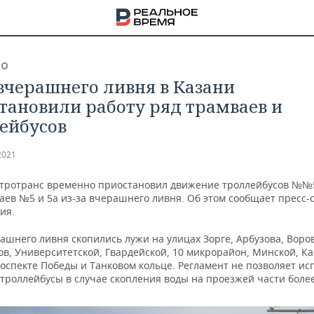
ВО
 вчерашнего ливня в Казани
тановили работу ряд трамваев и
ейбусов
2021
тротранс временно приостановил движение троллейбусов №№5, 
аев №5 и 5а из-за вчерашнего ливня. Об этом сообщает пресс-
ия.
ашнего ливня скопились лужи на улицах Зорге, Арбузова, Воров
ов, Университетской, Гвардейской, 10 микрорайон, Минской, К
оспекте Победы и Танковом кольце. Регламент не позволяет ис
НА
троллейбусы в случае скопления воды на проезжей части более