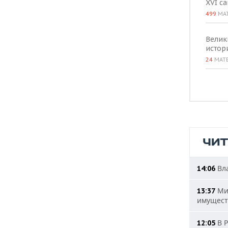
XVI с
499
МА
Велик
истор
24
МАТ
ЧИ
Вла
14:06
Мин
13:37
имущест
В Р
12:05