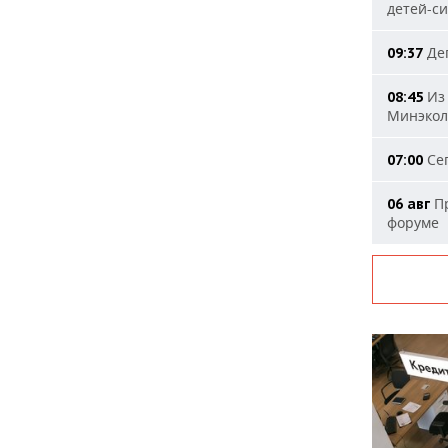
детей-с
Деп
09:37
Из 
08:45
Минэкол
Сег
07:00
Пр
06 авг
форуме