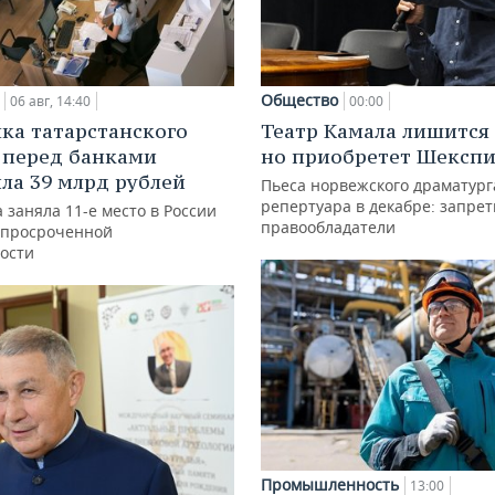
Общество
06 авг, 14:40
00:00
ка татарстанского
Театр Камала лишится 
 перед банками
но приобретет Шексп
ла 39 млрд рублей
Пьеса норвежского драматург
репертуара в декабре: запре
 заняла 11-е место в России
правообладатели
 просроченной
ости
Промышленность
13:00