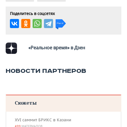
ВОДНЫЕ ВИДЫ СПОРТА
ОБРАЗОВАНИЕ
Поделитесь в соцсетях
ХОККЕЙ С МЯЧОМ
ПРОИСШЕСТВИЯ
«Реальное время» в Дзен
НОВОСТИ ПАРТНЕРОВ
Сюжеты
XVI саммит БРИКС в Казани
499
МАТЕРИАЛОВ