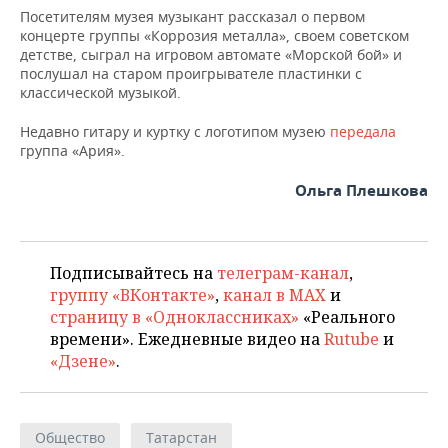
НЕФТЕХИМИЯ
Посетителям музея музыкант рассказал о первом
концерте группы «Коррозия металла», своем советском
РОЗНИЧНАЯ ТОРГОВЛЯ
НОВОСТИ ТЕХНОЛОГИЙ
МЕРОПРИЯТИЯ
НЕФТЬ
детстве, сыграл на игровом автомате «Морской бой» и
послушал на старом проигрывателе пластинки с
ТРАНСПОРТ
IT
НОВОСТИ МЕРОПРИЯТИЙ
СПОРТ
классической музыкой.
ОПК
УСЛУГИ
МЕДИА
ВЫЕЗДНАЯ РЕДАКЦИЯ
НОВОСТИ СПОРТА
ОБЩЕСТВО
Недавно гитару и куртку с логотипом музею
передала
ЭНЕРГЕТИКА
группа «Ария».
ТЕЛЕКОММУНИКАЦИИ
БИЗНЕС-БРАНЧИ
ФУТБОЛ
НОВОСТИ ОБЩЕСТВА
ФОТОГАЛЕРЕЯ
Ольга Плешкова
ONLINE-КОНФЕРЕНЦИИ
ХОККЕЙ
ВЛАСТЬ
СЮЖЕТЫ
ОТКРЫТАЯ ЛЕКЦИЯ
БАСКЕТБОЛ
ИНФРАСТРУКТУРА
СПРАВОЧНИК
Подписывайтесь на
телеграм-канал
,
группу «ВКонтакте»
,
канал в MAX
и
ВОЛЕЙБОЛ
ИСТОРИЯ
СПИСОК ПЕРСОН
ПОЛНАЯ ВЕРСИЯ
страницу в «Одноклассниках»
«Реального
времени». Ежедневные видео на
Rutube
и
КИБЕРСПОРТ
КУЛЬТУРА
СПИСОК КОМПАНИЙ
«Дзене»
.
ФИГУРНОЕ КАТАНИЕ
МЕДИЦИНА
Общество
Татарстан