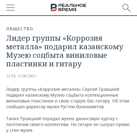
РЕГИОНЫ
ОБЩЕСТВО
Лидер группы «Коррозия
БАШКОРТОСТАН
НОВОСТИ
металла» подарил казанскому
ТАТАРСТАН
АНАЛИТИКА
Музею соцбыта виниловые
пластинки и гитару
УДМУРТИЯ
НОВОСТИ АНАЛИТИКИ
ЭКОНОМИКА
12:55, 15.06.2021
ДЕКЛАРАЦИИ О ДОХОДАХ
НОВОСТИ ЭКОНОМИКИ
ПРОМЫШЛЕННОСТЬ
Лидер группы «Коррозия металла» Сергей Троицкий
КОРОЛИ ГОСЗАКАЗА ПФО
ФИНАНСЫ
НОВОСТИ
НЕДВИЖИМОСТЬ
подарил казанскому Музею соцбыта коллекционные
ПРОМЫШЛЕННОСТИ
виниловые пластинки и свою старую бас-гитару. Об этом
ВУЗЫ ТАТАРСТАНА
БАНКИ
НОВОСТИ НЕДВИЖИМОСТИ
АВТО
сообщил директор музея Рустем Валиахметов.
АГРОПРОМ
Также Троицкий передал музею джинсовую куртку с
КОМУ ПРИНАДЛЕЖАТ
БЮДЖЕТ
НОВОСТИ АВТО
БИЗНЕС
логотипом своего коллектива. На гитаре он сыграл прямо
ТОРГОВЫЕ ЦЕНТРЫ
МАШИНОСТРОЕНИЕ
ТАТАРСТАНА
у стен музея.
ИНВЕСТИЦИИ
НОВОСТИ БИЗНЕСА
ТЕХНОЛОГИИ