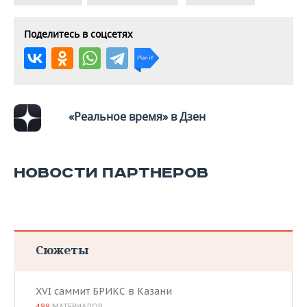
ВОДНЫЕ ВИДЫ СПОРТА
ОБРАЗОВАНИЕ
ХОККЕЙ С МЯЧОМ
ПРОИСШЕСТВИЯ
Поделитесь в соцсетях
«Реальное время» в Дзен
НОВОСТИ ПАРТНЕРОВ
Сюжеты
XVI саммит БРИКС в Казани
499
МАТЕРИАЛОВ