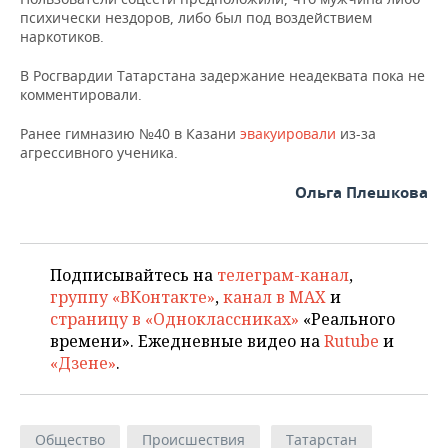
НЕФТЕХИМИЯ
психически нездоров, либо был под воздействием
наркотиков.
РОЗНИЧНАЯ ТОРГОВЛЯ
НОВОСТИ ТЕХНОЛОГИЙ
МЕРОПРИЯТИЯ
НЕФТЬ
В Росгвардии Татарстана задержание неадеквата пока не
ТРАНСПОРТ
IT
НОВОСТИ МЕРОПРИЯТИЙ
СПОРТ
комментировали.
ОПК
УСЛУГИ
МЕДИА
ВЫЕЗДНАЯ РЕДАКЦИЯ
НОВОСТИ СПОРТА
ОБЩЕСТВО
Ранее гимназию №40 в Казани
эвакуировали
из-за
ЭНЕРГЕТИКА
агрессивного ученика.
ТЕЛЕКОММУНИКАЦИИ
БИЗНЕС-БРАНЧИ
ФУТБОЛ
НОВОСТИ ОБЩЕСТВА
ФОТОГАЛЕРЕЯ
Ольга Плешкова
ONLINE-КОНФЕРЕНЦИИ
ХОККЕЙ
ВЛАСТЬ
СЮЖЕТЫ
ОТКРЫТАЯ ЛЕКЦИЯ
БАСКЕТБОЛ
ИНФРАСТРУКТУРА
СПРАВОЧНИК
Подписывайтесь на
телеграм-канал
,
группу «ВКонтакте»
,
канал в MAX
и
ВОЛЕЙБОЛ
ИСТОРИЯ
СПИСОК ПЕРСОН
ПОЛНАЯ ВЕРСИЯ
страницу в «Одноклассниках»
«Реального
времени». Ежедневные видео на
Rutube
и
КИБЕРСПОРТ
КУЛЬТУРА
СПИСОК КОМПАНИЙ
«Дзене»
.
ФИГУРНОЕ КАТАНИЕ
МЕДИЦИНА
Общество
Происшествия
Татарстан