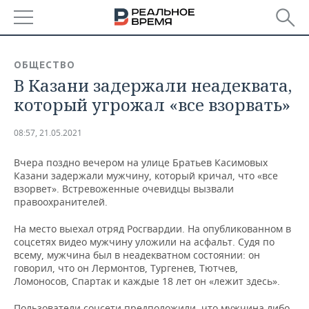
РЕГИОНЫ
ОБЩЕСТВО
В Казани задержали неадеквата,
БАШКОРТОСТАН
НОВОСТИ
который угрожал «все взорвать»
ТАТАРСТАН
АНАЛИТИКА
08:57, 21.05.2021
УДМУРТИЯ
НОВОСТИ АНАЛИТИКИ
ЭКОНОМИКА
Вчера поздно вечером на улице Братьев Касимовых
Казани задержали мужчину, который кричал, что «все
ДЕКЛАРАЦИИ О ДОХОДАХ
НОВОСТИ ЭКОНОМИКИ
ПРОМЫШЛЕННОСТЬ
взорвет». Встревоженные очевидцы вызвали
правоохранителей.
КОРОЛИ ГОСЗАКАЗА ПФО
ФИНАНСЫ
НОВОСТИ
НЕДВИЖИМОСТЬ
ПРОМЫШЛЕННОСТИ
На место выехал отряд Росгвардии. На опубликованном в
ВУЗЫ ТАТАРСТАНА
БАНКИ
НОВОСТИ НЕДВИЖИМОСТИ
АВТО
соцсетях видео мужчину уложили на асфальт. Судя по
АГРОПРОМ
всему, мужчина был в неадекватном состоянии: он
говорил, что он Лермонтов, Тургенев, Тютчев,
КОМУ ПРИНАДЛЕЖАТ
БЮДЖЕТ
НОВОСТИ АВТО
БИЗНЕС
Ломоносов, Спартак и каждые 18 лет он «лежит здесь».
ТОРГОВЫЕ ЦЕНТРЫ
МАШИНОСТРОЕНИЕ
ТАТАРСТАНА
ИНВЕСТИЦИИ
НОВОСТИ БИЗНЕСА
ТЕХНОЛОГИИ
Пользователи соцсети предположили, что мужчина либо