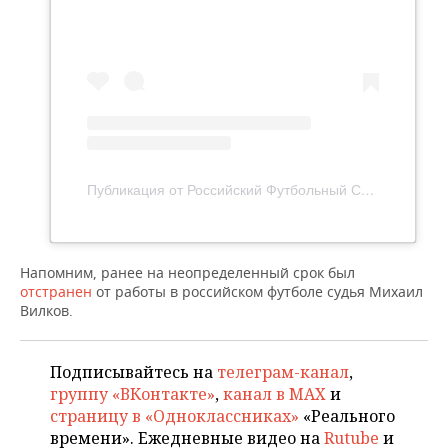
ВОДНЫЕ ВИДЫ СПОРТА
ОБРАЗОВАНИЕ
ХОККЕЙ С МЯЧОМ
ПРОИСШЕСТВИЯ
Публикация от Российский Футбольный Союз (@rfsruofficial)
Напомним, ранее на неопределенный срок был
отстранен
от работы в российском футболе судья Михаил
Вилков.
Подписывайтесь на
телеграм-канал
,
группу «ВКонтакте»
,
канал в MAX
и
страницу в «Одноклассниках»
«Реального
времени». Ежедневные видео на
Rutube
и