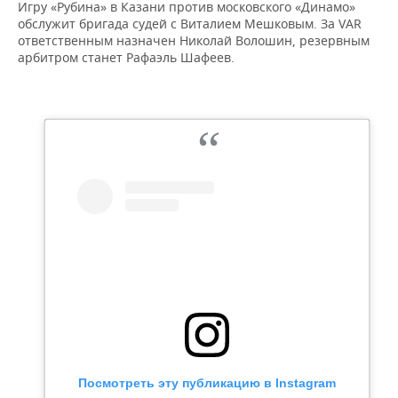
НЕФТЕХИМИЯ
Игру «Рубина» в Казани против московского «Динамо»
обслужит бригада судей с Виталием Мешковым. За VAR
РОЗНИЧНАЯ ТОРГОВЛЯ
НОВОСТИ ТЕХНОЛОГИЙ
МЕРОПРИЯТИЯ
ответственным назначен Николай Волошин, резервным
НЕФТЬ
арбитром станет Рафаэль Шафеев.
ТРАНСПОРТ
IT
НОВОСТИ МЕРОПРИЯТИЙ
СПОРТ
ОПК
УСЛУГИ
МЕДИА
ВЫЕЗДНАЯ РЕДАКЦИЯ
НОВОСТИ СПОРТА
ОБЩЕСТВО
ЭНЕРГЕТИКА
ТЕЛЕКОММУНИКАЦИИ
БИЗНЕС-БРАНЧИ
ФУТБОЛ
НОВОСТИ ОБЩЕСТВА
ФОТОГАЛЕРЕЯ
ONLINE-КОНФЕРЕНЦИИ
ХОККЕЙ
ВЛАСТЬ
СЮЖЕТЫ
ОТКРЫТАЯ ЛЕКЦИЯ
БАСКЕТБОЛ
ИНФРАСТРУКТУРА
СПРАВОЧНИК
ВОЛЕЙБОЛ
ИСТОРИЯ
СПИСОК ПЕРСОН
ПОЛНАЯ ВЕРСИЯ
КИБЕРСПОРТ
КУЛЬТУРА
СПИСОК КОМПАНИЙ
ФИГУРНОЕ КАТАНИЕ
МЕДИЦИНА
Посмотреть эту публикацию в Instagram