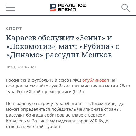
РЕГИОНЫ
СПОРТ
Карасев обслужит «Зенит» и
БАШКОРТОСТАН
НОВОСТИ
«Локомотив», матч «Рубина» с
ТАТАРСТАН
АНАЛИТИКА
«Динамо» рассудит Мешков
УДМУРТИЯ
НОВОСТИ АНАЛИТИКИ
ЭКОНОМИКА
16:01, 28.04.2021
ДЕКЛАРАЦИИ О ДОХОДАХ
НОВОСТИ ЭКОНОМИКИ
ПРОМЫШЛЕННОСТЬ
Российский футбольный союз (РФС)
опубликовал
на
официальном сайте судейские назначения на матчи 28-го
КОРОЛИ ГОСЗАКАЗА ПФО
ФИНАНСЫ
НОВОСТИ
НЕДВИЖИМОСТЬ
тура Российской премьер-лиги (РПЛ).
ПРОМЫШЛЕННОСТИ
Центральную встречу тура «Зенит» — «Локомотив», где
ВУЗЫ ТАТАРСТАНА
БАНКИ
НОВОСТИ НЕДВИЖИМОСТИ
АВТО
может определиться победитель чемпионата страны,
АГРОПРОМ
рассудит бригада арбитров во главе с Сергеем
КОМУ ПРИНАДЛЕЖАТ
БЮДЖЕТ
НОВОСТИ АВТО
БИЗНЕС
Карасевым. За систему видеоповторов VAR будет
ТОРГОВЫЕ ЦЕНТРЫ
МАШИНОСТРОЕНИЕ
отвечать Евгений Турбин.
ТАТАРСТАНА
ИНВЕСТИЦИИ
НОВОСТИ БИЗНЕСА
ТЕХНОЛОГИИ