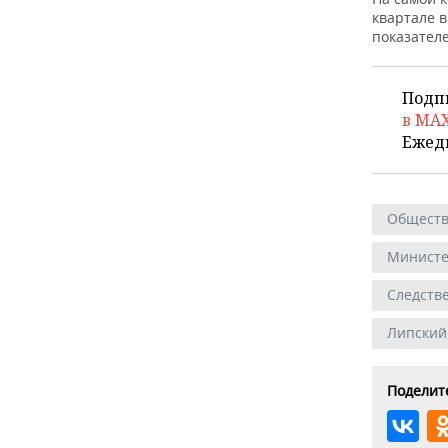
ВОДНЫЕ ВИДЫ СПОРТА
ОБРАЗОВАНИЕ
квартале в
показателе
ХОККЕЙ С МЯЧОМ
ПРОИСШЕСТВИЯ
Подп
в MA
Ежед
Общест
Министе
Следств
Липский
Поделите