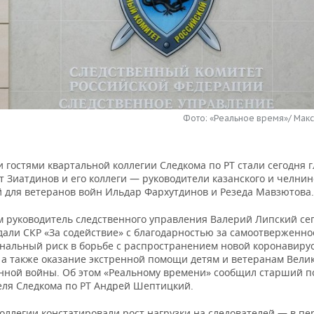
Фото: «Реальное время»/ Мак
 гостями квартальной коллегии Следкома по РТ стали сегодня 
 Зиатдинов и его коллеги — руководители казанского и челнин
й для ветеранов войн Ильдар Фархутдинов и Резеда Мавзютова.
м руководитель следственного управления Валерий Липский се
дали СКР «За содействие» с благодарностью за самоотверженно
нальный риск в борьбе с распространением новой коронавиру
 а также оказание экстренной помощи детям и ветеранам Вели
нной войны. Об этом «Реальному времени» сообщил старший 
еля Следкома по РТ Андрей Шептицкий.
оллегии констатировали рост нагрузки на следователей — в пе