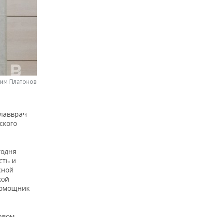
сим Платонов
главврач
ского
годня
сть и
сной
кой
помощник
рвом