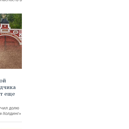
вой
ядчика
ют еще
учил долю
м-Холдинг»