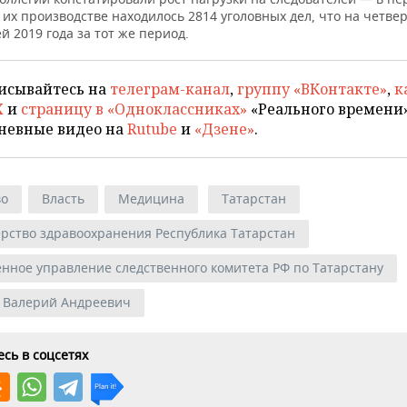
 их производстве находилось 2814 уголовных дел, что на четве
й 2019 года за тот же период.
исывайтесь на
телеграм-канал
,
группу «ВКонтакте»
,
к
X
и
страницу в «Одноклассниках»
«Реального времени»
невные видео на
Rutube
и
«Дзене»
.
во
Власть
Медицина
Татарстан
рство здравоохранения Республика Татарстан
енное управление следственного комитета РФ по Татарстану
 Валерий Андреевич
сь в соцсетях