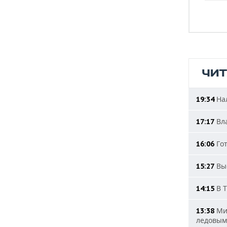
ЧИ
Нал
19:34
Вла
17:17
Гот
16:06
Выс
15:27
В Т
14:15
Мин
13:38
ледовым