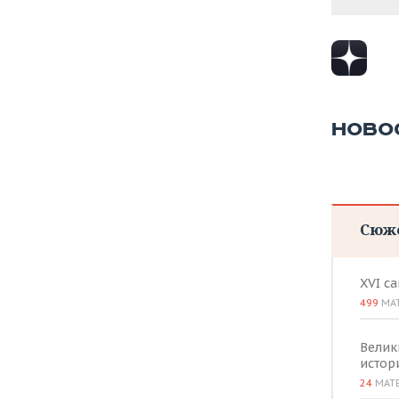
НОВО
Сюж
XVI с
499
МА
Велик
истор
24
МАТ