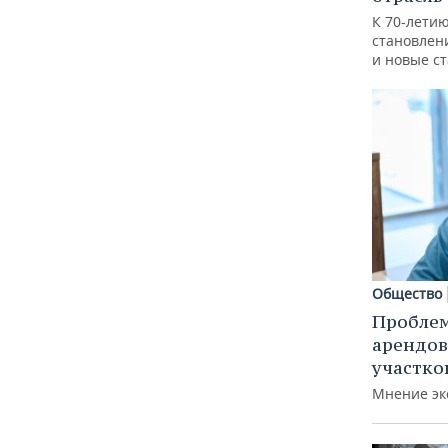
К 70-лети
становлен
и новые с
Общество
Пробле
арендов
участко
Мнение эк