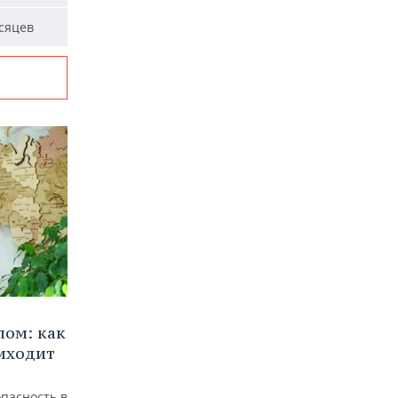
сяцев
лом: как
иходит
пасность в