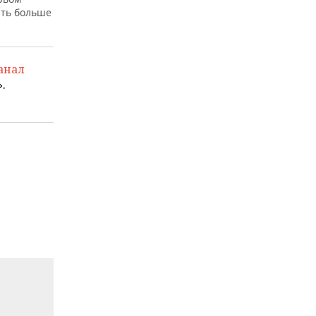
рть больше
анал
.