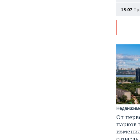
Про
13:07
Недвижим
От перв
парков 
изменил
отрасль