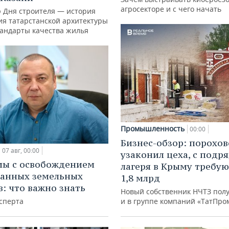
агросекторе и с чего начать
ю Дня строителя — история
ия татарстанской архитектуры
тандарты качества жилья
Промышленность
00:00
Бизнес-обзор: порохо
07 авг, 00:00
узаконил цеха, с подр
мы с освобождением
лагеря в Крыму требу
анных земельных
1,8 млрд
в: что важно знать
Новый собственник НЧТЗ пол
сперта
и в группе компаний «ТатПро