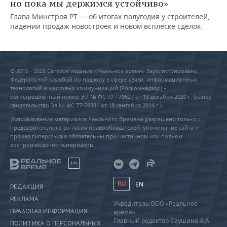
но пока мы держимся устойчиво»
Глава Минстроя РТ — об итогах полугодия у строителей,
падении продаж новостроек и новом всплеске сделок
© 2015 - 2026 Сетевое издание «Реальное время» Зарегистрировано
Федеральной службой по надзору в сфере связи, информационных
технологий и массовых коммуникаций (Роскомнадзор) –
регистрационный номер ЭЛ № ФС 77 - 79627 от 18 декабря 2020 г. (ранее
свидетельство Эл № ФС 77-59331 от 18 сентября 2014 г.)
Использование материалов Реального Времени разрешено только с
предварительного согласия правообладателей, упоминание сайта и
прямая гиперссылка обязательны при частичном или полном
воспроизведении материалов.
18+
RU
EN
РЕДАКЦИЯ
РЕКЛАМА
Учредитель ООО «Реальное
ПРАВОВАЯ ИНФОРМАЦИЯ
время»
Главный редактор Саушина А.А.
ПОЛИТИКА О ПЕРСОНАЛЬНЫХ