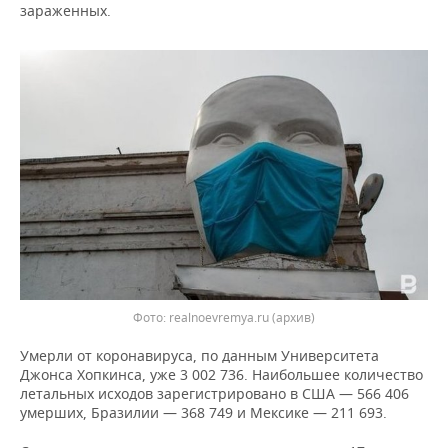
ВОДНЫЕ ВИДЫ СПОРТА
ОБРАЗОВАНИЕ
зараженных.
ХОККЕЙ С МЯЧОМ
ПРОИСШЕСТВИЯ
Фото: realnoevremya.ru (архив)
Умерли от коронавируса, по данным Университета
Джонса Хопкинса, уже 3 002 736. Наибольшее количество
летальных исходов зарегистрировано в США — 566 406
умерших, Бразилии — 368 749 и Мексике — 211 693.