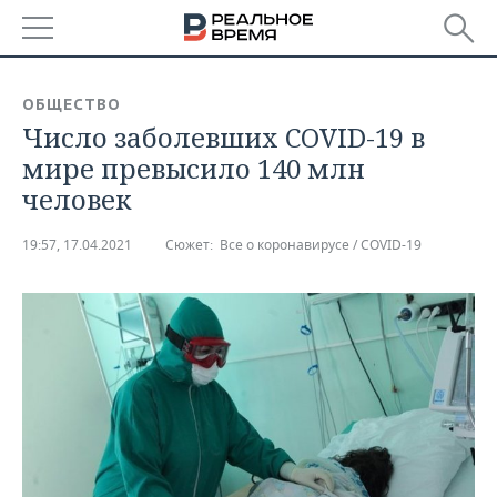
РЕГИОНЫ
ОБЩЕСТВО
Число заболевших СOVID-19 в
БАШКОРТОСТАН
НОВОСТИ
мире превысило 140 млн
ТАТАРСТАН
АНАЛИТИКА
человек
УДМУРТИЯ
НОВОСТИ АНАЛИТИКИ
ЭКОНОМИКА
19:57, 17.04.2021
Сюжет:
Все о коронавирусе / COVID-19
ДЕКЛАРАЦИИ О ДОХОДАХ
НОВОСТИ ЭКОНОМИКИ
ПРОМЫШЛЕННОСТЬ
КОРОЛИ ГОСЗАКАЗА ПФО
ФИНАНСЫ
НОВОСТИ
НЕДВИЖИМОСТЬ
ПРОМЫШЛЕННОСТИ
ВУЗЫ ТАТАРСТАНА
БАНКИ
НОВОСТИ НЕДВИЖИМОСТИ
АВТО
АГРОПРОМ
КОМУ ПРИНАДЛЕЖАТ
БЮДЖЕТ
НОВОСТИ АВТО
БИЗНЕС
ТОРГОВЫЕ ЦЕНТРЫ
МАШИНОСТРОЕНИЕ
ТАТАРСТАНА
ИНВЕСТИЦИИ
НОВОСТИ БИЗНЕСА
ТЕХНОЛОГИИ