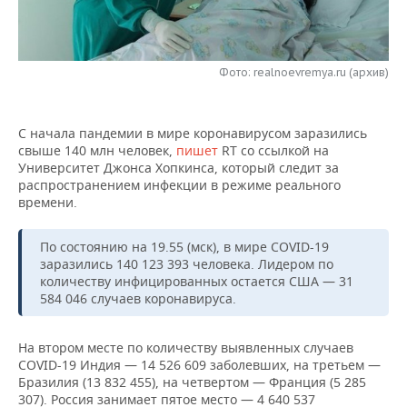
НЕФТЕХИМИЯ
РОЗНИЧНАЯ ТОРГОВЛЯ
НОВОСТИ ТЕХНОЛОГИЙ
МЕРОПРИЯТИЯ
НЕФТЬ
Фото: realnoevremya.ru (архив)
ТРАНСПОРТ
IT
НОВОСТИ МЕРОПРИЯТИЙ
СПОРТ
ОПК
УСЛУГИ
МЕДИА
ВЫЕЗДНАЯ РЕДАКЦИЯ
НОВОСТИ СПОРТА
ОБЩЕСТВО
ЭНЕРГЕТИКА
С начала пандемии в мире коронавирусом заразились
свыше 140 млн человек,
пишет
RT со ссылкой на
ТЕЛЕКОММУНИКАЦИИ
БИЗНЕС-БРАНЧИ
ФУТБОЛ
НОВОСТИ ОБЩЕСТВА
ФОТОГАЛЕРЕЯ
Университет Джонса Хопкинса, который следит за
распространением инфекции в режиме реального
ONLINE-КОНФЕРЕНЦИИ
ХОККЕЙ
ВЛАСТЬ
СЮЖЕТЫ
времени.
ОТКРЫТАЯ ЛЕКЦИЯ
БАСКЕТБОЛ
ИНФРАСТРУКТУРА
СПРАВОЧНИК
По состоянию на 19.55 (мск), в мире COVID-19
заразились
140 123 393 человека. Лидером по
количеству инфицированных остается США — 31
ВОЛЕЙБОЛ
ИСТОРИЯ
СПИСОК ПЕРСОН
ПОЛНАЯ ВЕРСИЯ
584 046 случаев коронавируса.
КИБЕРСПОРТ
КУЛЬТУРА
СПИСОК КОМПАНИЙ
На втором месте по количеству выявленных случаев
COVID-19 Индия — 14 526 609 заболевших, на третьем —
ФИГУРНОЕ КАТАНИЕ
МЕДИЦИНА
Бразилия (13 832 455), на четвертом — Франция (5 285
307). Россия занимает пятое место — 4 640 537