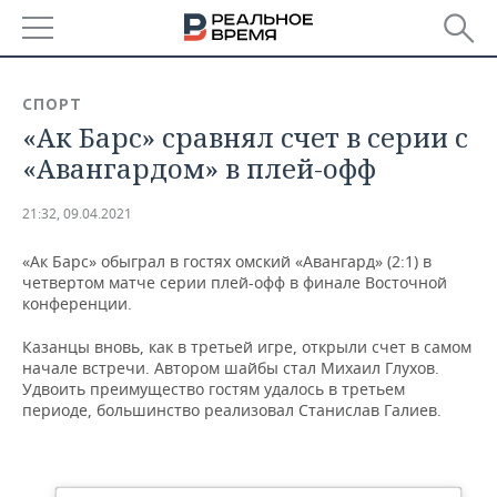
РЕГИОНЫ
СПОРТ
«Ак Барс» сравнял счет в серии с
БАШКОРТОСТАН
НОВОСТИ
«Авангардом» в плей-офф
ТАТАРСТАН
АНАЛИТИКА
21:32, 09.04.2021
УДМУРТИЯ
НОВОСТИ АНАЛИТИКИ
ЭКОНОМИКА
«Ак Барс» обыграл в гостях омский «Авангард» (2:1) в
четвертом матче серии плей-офф в финале Восточной
ДЕКЛАРАЦИИ О ДОХОДАХ
НОВОСТИ ЭКОНОМИКИ
ПРОМЫШЛЕННОСТЬ
конференции.
КОРОЛИ ГОСЗАКАЗА ПФО
ФИНАНСЫ
НОВОСТИ
НЕДВИЖИМОСТЬ
Казанцы вновь, как в третьей игре, открыли счет в самом
ПРОМЫШЛЕННОСТИ
начале встречи. Автором шайбы стал Михаил Глухов.
ВУЗЫ ТАТАРСТАНА
БАНКИ
НОВОСТИ НЕДВИЖИМОСТИ
АВТО
Удвоить преимущество гостям удалось в третьем
АГРОПРОМ
периоде, большинство реализовал Станислав Галиев.
КОМУ ПРИНАДЛЕЖАТ
БЮДЖЕТ
НОВОСТИ АВТО
БИЗНЕС
ТОРГОВЫЕ ЦЕНТРЫ
МАШИНОСТРОЕНИЕ
ТАТАРСТАНА
ИНВЕСТИЦИИ
НОВОСТИ БИЗНЕСА
ТЕХНОЛОГИИ