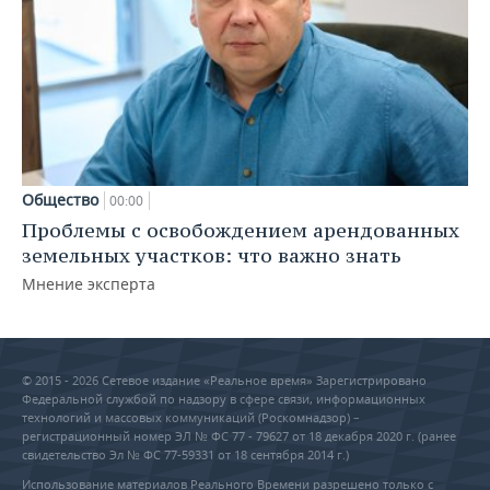
Общество
00:00
Проблемы с освобождением арендованных
земельных участков: что важно знать
Мнение эксперта
© 2015 - 2026 Сетевое издание «Реальное время» Зарегистрировано
Федеральной службой по надзору в сфере связи, информационных
технологий и массовых коммуникаций (Роскомнадзор) –
регистрационный номер ЭЛ № ФС 77 - 79627 от 18 декабря 2020 г. (ранее
свидетельство Эл № ФС 77-59331 от 18 сентября 2014 г.)
Использование материалов Реального Времени разрешено только с