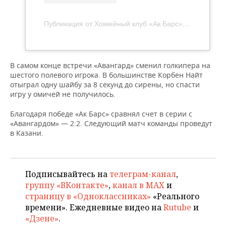
ВОДНЫЕ ВИДЫ СПОРТА
ОБРАЗОВАНИЕ
ХОККЕЙ С МЯЧОМ
ПРОИСШЕСТВИЯ
Публикация от Хоккейный клуб «Ак Барс» (@hcakbars)
В самом конце встречи «Авангард» сменил голкипера на
шестого полевого игрока. В большинстве Корбен Найт
отыграл одну шайбу за 8 секунд до сирены, но спасти
игру у омичей не получилось.
Благодаря победе «Ак Барс» сравнял счет в серии с
«Авангардом» — 2:2. Следующий матч команды проведут
в Казани.
Подписывайтесь на
телеграм-канал
,
группу «ВКонтакте»
,
канал в MAX
и
страницу в «Одноклассниках»
«Реального
времени». Ежедневные видео на
Rutube
и
«Дзене»
.