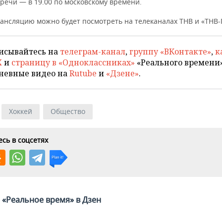
речи — в 19.00 по московскому времени.
ансляцию можно будет посмотреть на телеканалах ТНВ и «ТНВ-
исывайтесь на
телеграм-канал
,
группу «ВКонтакте»
,
к
X
и
страницу в «Одноклассниках»
«Реального времени»
невные видео на
Rutube
и
«Дзене»
.
Хоккей
Общество
сь в соцсетях
«Реальное время» в Дзен