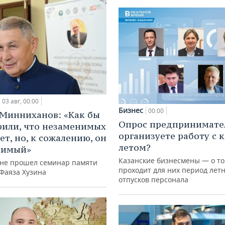
03 авг, 00:00
Бизнес
00:00
Минниханов: «Как бы
Опрос предпринимател
рили, что незаменимых
организуете работу с 
ет, но, к сожалению, он
летом?
нимый»
Казанские бизнесмены — о то
ане прошел семинар памяти
проходит для них период лет
 Фаяза Хузина
отпусков персонала