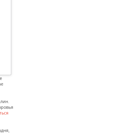
е
ае
елин.
оровья
ться
одня,