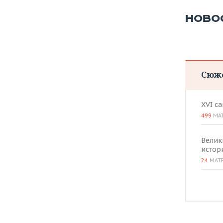
НОВО
Сюж
XVI с
499
МА
Велик
истор
24
МАТ