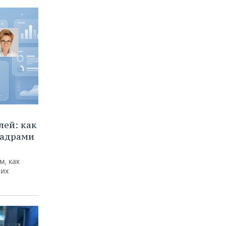
ей: как
кадрами
м, как
них