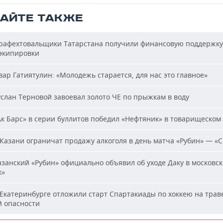
ТАЙТЕ ТАКЖЕ
афехтовальщики Татарстана получили финансовую поддержку
 экипировки
ар Гатиятулин: «Молодежь старается, для нас это главное»
слан Терновой завоевал золото ЧЕ по прыжкам в воду
к Барс» в серии буллитов победил «Нефтяник» в товарищеском
Казани ограничат продажу алкоголя в день матча «Рубин» — «
занский «Рубин» официально объявил об уходе Даку в московс
к»
Екатеринбурге отложили старт Спартакиады по хоккею на траве
й опасности