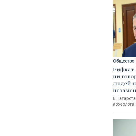
Общество
Рифкат 
ни гово
людей н
незаме
В Татарст
археолога