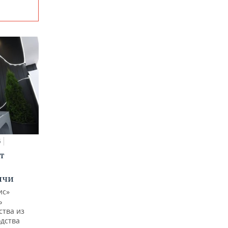
5
т
ычи
ис»
ь
ства из
одства