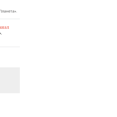
Планета».
анал
.