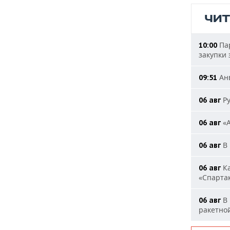
ЧИ
Пар
10:00
закупки
Анв
09:51
Ру
06 авг
«А
06 авг
В 
06 авг
Ка
06 авг
«Спарта
В 
06 авг
ракетно