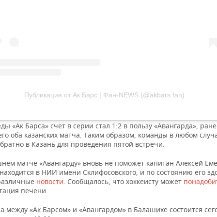
Публикация от Ак Барс | Фан-NEWS (@akbars.fan)
ды «Ак Барса» счет в серии стал 1:2 в пользу «Авангарда», ране
го оба казанских матча. Таким образом, команды в любом случ
братно в Казань для проведения пятой встречи.
шнем матче «Авангарду» вновь не поможет капитан Алексей Ем
находится в НИИ имени Склифосовского, и по состоянию его зд
различные
новости
. Сообщалось, что хоккеисту может
понадоби
тация печени.
а между «Ак Барсом» и «Авангардом» в Балашихе состоится сег