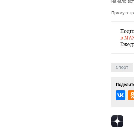
начало вст
Прямую тр
Подп
в MA
Ежед
Спорт
Поделите