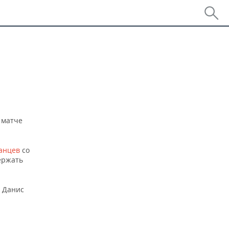
м матче
анцев
со
держать
 Данис