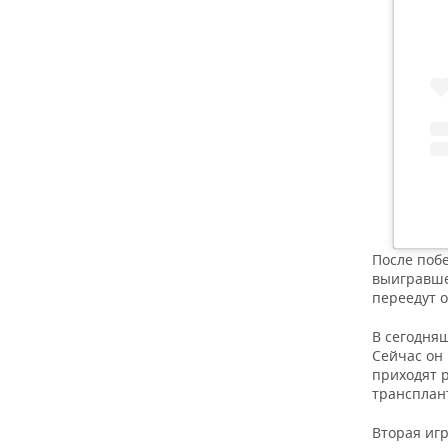
ВОДНЫЕ ВИДЫ СПОРТА
ОБРАЗОВАНИЕ
ХОККЕЙ С МЯЧОМ
ПРОИСШЕСТВИЯ
После побе
выигравше
переедут о
В сегодня
Сейчас он 
приходят 
трансплан
Вторая игр