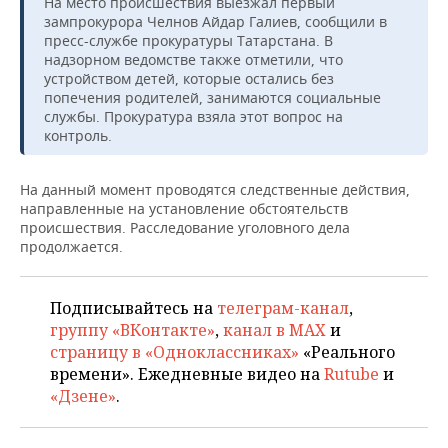
На место происшествия выезжал первый
ВОДНЫЕ ВИДЫ СПОРТА
ОБРАЗОВАНИЕ
зампрокурора Челнов Айдар Галиев, сообщили в
пресс-службе прокуратуры Татарстана. В
ХОККЕЙ С МЯЧОМ
ПРОИСШЕСТВИЯ
надзорном ведомстве также отметили, что
устройством детей, которые остались без
попечения родителей, занимаются социальные
службы. Прокуратура взяла этот вопрос на
контроль.
На данный момент проводятся следственные действия,
направленные на установление обстоятельств
происшествия. Расследование уголовного дела
продолжается.
Подписывайтесь на
телеграм-канал
,
группу «ВКонтакте»
,
канал в MAX
и
страницу в «Одноклассниках»
«Реального
времени». Ежедневные видео на
Rutube
и
«Дзене»
.