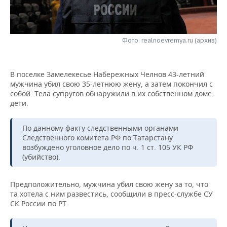
НЕФТЕХИМИЯ
РОЗНИЧНАЯ ТОРГОВЛЯ
НОВОСТИ ТЕХНОЛОГИЙ
МЕРОПРИЯТИЯ
НЕФТЬ
Фото: realnoevremya.ru (архив)
ТРАНСПОРТ
IT
НОВОСТИ МЕРОПРИЯТИЙ
СПОРТ
ОПК
УСЛУГИ
МЕДИА
ВЫЕЗДНАЯ РЕДАКЦИЯ
НОВОСТИ СПОРТА
ОБЩЕСТВО
ЭНЕРГЕТИКА
В поселке Замелекесье Набережных Челнов 43-летний
мужчина убил свою 35-летнюю жену, а затем покончил с
ТЕЛЕКОММУНИКАЦИИ
БИЗНЕС-БРАНЧИ
ФУТБОЛ
НОВОСТИ ОБЩЕСТВА
ФОТОГАЛЕРЕЯ
собой. Тела супругов обнаружили в их собственном доме
дети.
ONLINE-КОНФЕРЕНЦИИ
ХОККЕЙ
ВЛАСТЬ
СЮЖЕТЫ
По данному факту следственными органами
ОТКРЫТАЯ ЛЕКЦИЯ
БАСКЕТБОЛ
ИНФРАСТРУКТУРА
СПРАВОЧНИК
Следственного комитета РФ по Татарстану
возбуждено уголовное дело по ч. 1 ст. 105 УК РФ
(убийство).
ВОЛЕЙБОЛ
ИСТОРИЯ
СПИСОК ПЕРСОН
ПОЛНАЯ ВЕРСИЯ
КИБЕРСПОРТ
КУЛЬТУРА
СПИСОК КОМПАНИЙ
Предположительно, мужчина убил свою жену за то, что
та хотела с ним развестись, сообщили в пресс-службе СУ
СК России по РТ.
ФИГУРНОЕ КАТАНИЕ
МЕДИЦИНА