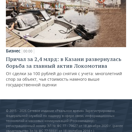
Бизнес
00:00
Причал за 2,4 млрд: в Казани развернулась
борьба за главный актив Локомотива
От сделки за 100 рублей до снятия с учета: многолетний
спор за объект, чья стоимость намного выше
государственной оценки
© 2015 - 2026 Сетевое издание «Реальное время» Зарегистрировано
Федеральной службой по надзору в сфере связи, информационных
технологий и массовых коммуникаций (Роскомнадзор) –
регистрационный номер ЭЛ № ФС 77 - 79627 от 18 декабря 2020 г. (ранее
свидетельство Эл № ФС 77-59331 от 18 сентября 2014 г.)