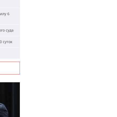
илу 6
го суда
0 суток