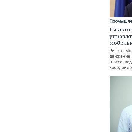
Промышле
На авто
управля
мобиль
Рифкат Ми
движение 
шоссе, вод
координир