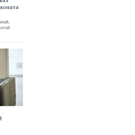
вал
пионата
нкой,
лотой
И