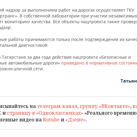
ий надзор за выполнением работ на дорогах осуществляет ГКУ
ортранс». В собственной лаборатории при участии независимых
ит мониторинг качества. Все объекты нацпроекта также провер
адзор.
ые работы принимаются только после подтверждения их каче
тальной диагностикой.
 Татарстане за два года действия нацпроекта «Безопасные и
ные автомобильные дороги»
приведено в нормативное состоян
рожно-уличной сети.
Татья
исывайтесь на
телеграм-канал
,
группу «ВКонтакте»
,
к
X
и
страницу в «Одноклассниках»
«Реального времени»
невные видео на
Rutube
и
«Дзене»
.