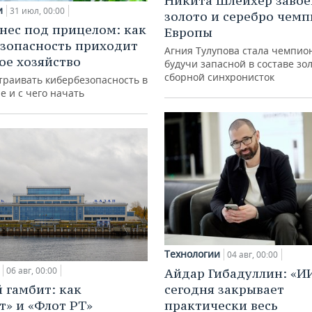
Никита Шлейхер завое
и
31 июл, 00:00
золото и серебро чем
нес под прицелом: как
Европы
зопасность приходит
Агния Тулупова стала чемпио
кое хозяйство
будучи запасной в составе зо
сборной синхронисток
траивать кибербезопасность в
е и с чего начать
Технологии
04 авг, 00:00
06 авг, 00:00
Айдар Гибадуллин: «И
 гамбит: как
сегодня закрывает
т» и «Флот РТ»
практически весь