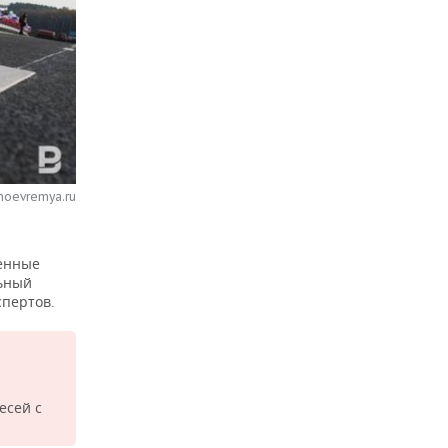
noevremya.ru
венные
льный
спертов.
есей с