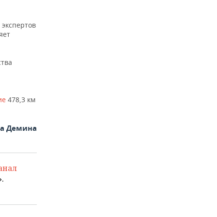
 экспертов
яет
ства
ие
478,3 км
на Демина
анал
.