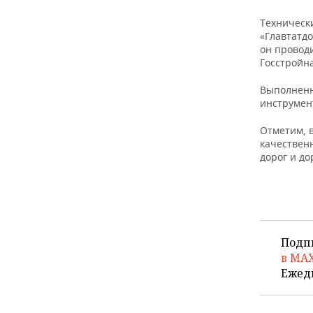
ВОДНЫЕ ВИДЫ СПОРТА
ОБРАЗОВАНИЕ
Техническ
ХОККЕЙ С МЯЧОМ
ПРОИСШЕСТВИЯ
«Главтатд
он провод
Госстройн
Выполненн
инструмен
Отметим, в
качествен
дорог и до
Подп
в MA
Ежед