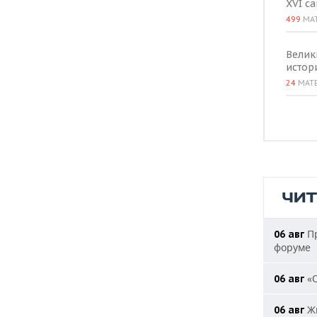
XVI с
499
МА
Велик
истор
24
МАТ
ЧИ
Пр
06 авг
форуме
«О
06 авг
Жи
06 авг