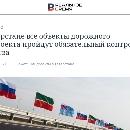
ВО
арстане все объекты дорожного
оекта пройдут обязательный контр
тва
2021
Сюжет:
Нацпроекты в Татарстане
НА