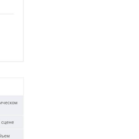
ическом
 сцене
бъем