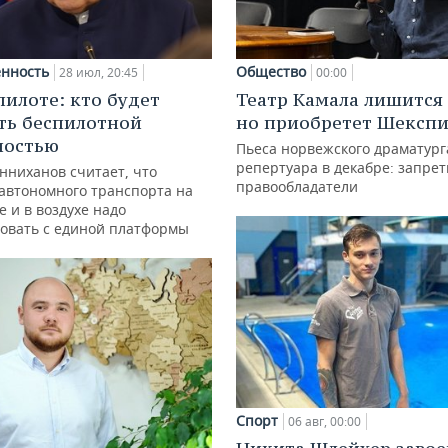
нность
Общество
28 июл, 20:45
00:00
пилоте: кто будет
Театр Камала лишится 
ть беспилотной
но приобретет Шексп
ностью
Пьеса норвежского драматург
репертуара в декабре: запре
нниханов считает, что
правообладатели
автономного транспорта на
е и в воздухе надо
овать с единой платформы
Спорт
06 авг, 00:00