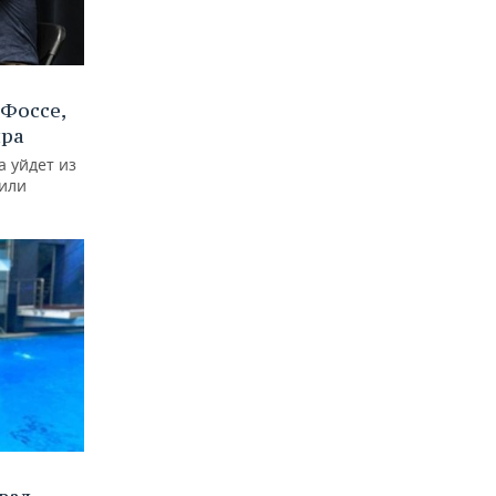
Фоссе,
ира
а уйдет из
тили