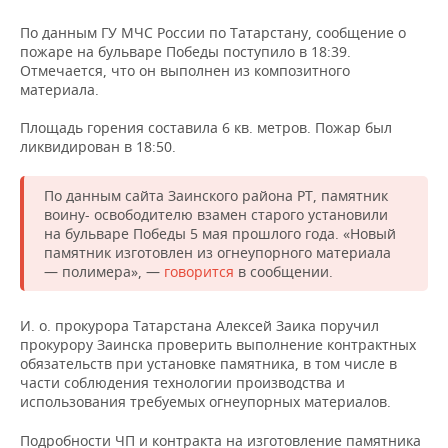
НЕФТЕХИМИЯ
По данным ГУ МЧС России по Татарстану, сообщение о
РОЗНИЧНАЯ ТОРГОВЛЯ
НОВОСТИ ТЕХНОЛОГИЙ
МЕРОПРИЯТИЯ
пожаре на бульваре Победы поступило в 18:39.
НЕФТЬ
Отмечается, что он выполнен из композитного
ТРАНСПОРТ
IT
НОВОСТИ МЕРОПРИЯТИЙ
СПОРТ
материала.
ОПК
Площадь горения составила 6 кв. метров. Пожар был
УСЛУГИ
МЕДИА
ВЫЕЗДНАЯ РЕДАКЦИЯ
НОВОСТИ СПОРТА
ОБЩЕСТВО
ЭНЕРГЕТИКА
ликвидирован в 18:50.
ТЕЛЕКОММУНИКАЦИИ
БИЗНЕС-БРАНЧИ
ФУТБОЛ
НОВОСТИ ОБЩЕСТВА
ФОТОГАЛЕРЕЯ
По данным сайта Заинского района РТ, памятник
воину- освободителю взамен старого установили
ONLINE-КОНФЕРЕНЦИИ
ХОККЕЙ
ВЛАСТЬ
СЮЖЕТЫ
на бульваре Победы 5 мая прошлого года. «Новый
памятник изготовлен из огнеупорного материала
ОТКРЫТАЯ ЛЕКЦИЯ
БАСКЕТБОЛ
ИНФРАСТРУКТУРА
СПРАВОЧНИК
— полимера», —
говорится
в сообщении.
ВОЛЕЙБОЛ
ИСТОРИЯ
СПИСОК ПЕРСОН
ПОЛНАЯ ВЕРСИЯ
И. о. прокурора Татарстана Алексей Заика поручил
прокурору Заинска проверить выполнение контрактных
КИБЕРСПОРТ
КУЛЬТУРА
СПИСОК КОМПАНИЙ
обязательств при установке памятника, в том числе в
части соблюдения технологии производства и
использования требуемых огнеупорных материалов.
ФИГУРНОЕ КАТАНИЕ
МЕДИЦИНА
Подробности ЧП и контракта на изготовление памятника