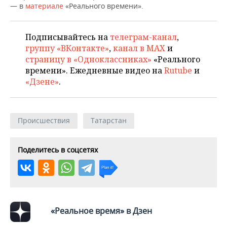
ВОДНЫЕ ВИДЫ СПОРТА
ОБРАЗОВАНИЕ
— в
материале
«Реального времени».
ХОККЕЙ С МЯЧОМ
ПРОИСШЕСТВИЯ
Подписывайтесь на
телеграм-канал
,
группу «ВКонтакте»
,
канал в MAX
и
страницу в «Одноклассниках»
«Реального
времени». Ежедневные видео на
Rutube
и
«Дзене»
.
Происшествия
Татарстан
Поделитесь в соцсетях
«Реальное время» в Дзен