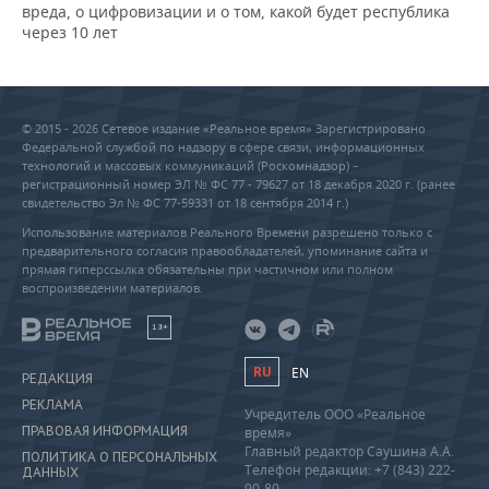
вреда, о цифровизации и о том, какой будет республика
через 10 лет
© 2015 - 2026 Сетевое издание «Реальное время» Зарегистрировано
Федеральной службой по надзору в сфере связи, информационных
технологий и массовых коммуникаций (Роскомнадзор) –
регистрационный номер ЭЛ № ФС 77 - 79627 от 18 декабря 2020 г. (ранее
свидетельство Эл № ФС 77-59331 от 18 сентября 2014 г.)
Использование материалов Реального Времени разрешено только с
предварительного согласия правообладателей, упоминание сайта и
прямая гиперссылка обязательны при частичном или полном
воспроизведении материалов.
18+
RU
EN
РЕДАКЦИЯ
РЕКЛАМА
Учредитель ООО «Реальное
ПРАВОВАЯ ИНФОРМАЦИЯ
время»
Главный редактор Саушина А.А.
ПОЛИТИКА О ПЕРСОНАЛЬНЫХ
Телефон редакции: +7 (843) 222-
ДАННЫХ
90-80