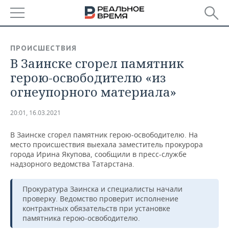
РЕГИОНЫ
ПРОИСШЕСТВИЯ
В Заинске сгорел памятник
БАШКОРТОСТАН
НОВОСТИ
герою-освободителю «из
ТАТАРСТАН
АНАЛИТИКА
огнеупорного материала»
УДМУРТИЯ
НОВОСТИ АНАЛИТИКИ
ЭКОНОМИКА
20:01, 16.03.2021
ДЕКЛАРАЦИИ О ДОХОДАХ
НОВОСТИ ЭКОНОМИКИ
ПРОМЫШЛЕННОСТЬ
В Заинске сгорел памятник герою-освободителю. На
место происшествия выехала заместитель прокурора
КОРОЛИ ГОСЗАКАЗА ПФО
ФИНАНСЫ
НОВОСТИ
НЕДВИЖИМОСТЬ
города Ирина Якупова, сообщили в пресс-службе
ПРОМЫШЛЕННОСТИ
надзорного ведомства Татарстана.
ВУЗЫ ТАТАРСТАНА
БАНКИ
НОВОСТИ НЕДВИЖИМОСТИ
АВТО
АГРОПРОМ
Прокуратура Заинска и специалисты начали
проверку. Ведомство проверит исполнение
КОМУ ПРИНАДЛЕЖАТ
БЮДЖЕТ
НОВОСТИ АВТО
БИЗНЕС
ТОРГОВЫЕ ЦЕНТРЫ
МАШИНОСТРОЕНИЕ
контрактных обязательств при установке
ТАТАРСТАНА
памятника герою-освободителю.
ИНВЕСТИЦИИ
НОВОСТИ БИЗНЕСА
ТЕХНОЛОГИИ