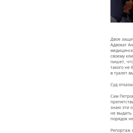
Двое защи
Адвокат Ан
медицинск
своему кл
пишет, что
такого не 
в туалет в
Суд отказа
Сам Петров
препятств
знаю эти о
не выдать 
порядок не
Репортаж 