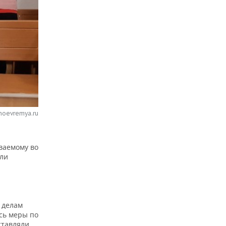
noevremya.ru
ваемому во
али
 делам
сь меры по
ставляли