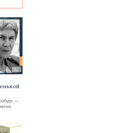
ленькой
нзбург —
аметно