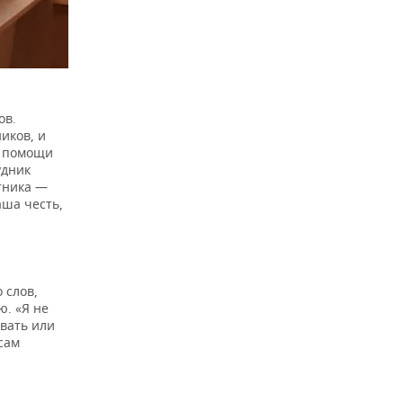
ов.
иков, и
я помощи
удник
тника —
аша честь,
 слов,
ю. «Я не
авать или
сам