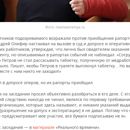
Фото: realnoevremya.ru
тников подозреваемого возражали против приобщения рапорт
дрей Олифир настаивал на вызове в суд и допросе и оперативн
их работников, утверждая, что лично был свидетелем оказани
иенту, но описываемых в рапортах событий не наблюдал. «Сотр
 Петров не стал рассасывать таблетку, полученную от медрабо
было. Пишет, якобы Петров в туалете выплюнул таблетку... Но в
месте с ним никто не заходил!»
л в допросе оперов, но их рапорты приобщил.
 на заседании просил объективно разобраться в его деле. С его
ий следствию никогда не чинил, являлся по первому требовани
рганизации, которые здесь называют, и никаких указаний выд
[разрешение на допуск к эксплуатации] я не давал. Потому что 
 предусматривает мое участие, все бумаги подписываю не я».
с заседания — в
материале
«Реального времени».