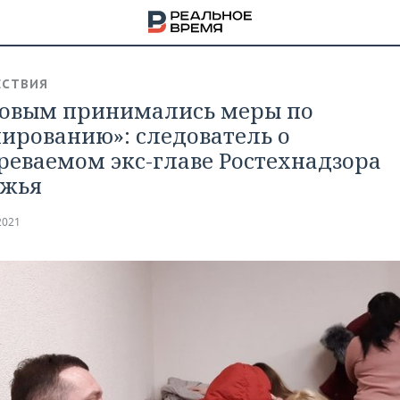
СТВИЯ
овым принимались меры по
ированию»: следователь о
реваемом экс-главе Ростехнадзора
лжья
2021
НА