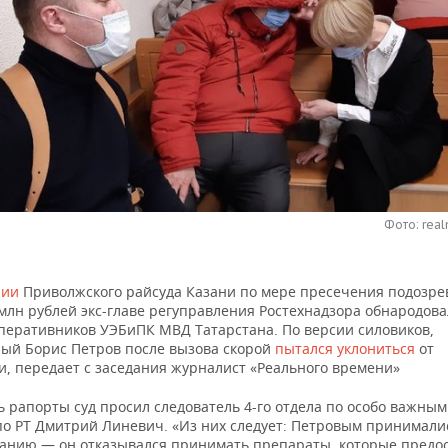
Фото: real
нии
Приволжского райсуда Казани по мере пресечения подозре
 млн рублей экс-главе регуправления Ростехнадзора обнародов
перативников УЭБиПК МВД Татарстана. По версии силовиков,
ый Борис Петров после вызова скорой
пытался уклониться
от
, передает с заседания журналист «Реального времени»
 рапорты суд просил следователь 4-го отдела по особо важным
по РТ Дмитрий Линевич. «Из них следует: Петровым принимали
анию — он отказывался принимать препараты, которые предо