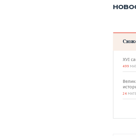
НОВО
Сюж
XVI с
499
МА
Велик
истор
24
МАТ