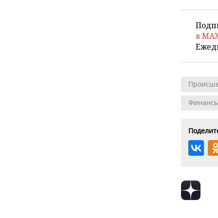
Подп
в MA
Ежед
Происше
Финанс
Поделите