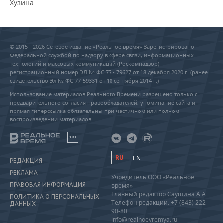
Хузина
© 2015 - 2026 Сетевое издание «Реальное время» Зарегистрировано
Федеральной службой по надзору в сфере связи, информационных
технологий и массовых коммуникаций (Роскомнадзор) –
регистрационный номер ЭЛ № ФС 77 - 79627 от 18 декабря 2020 г. (ранее
свидетельство Эл № ФС 77-59331 от 18 сентября 2014 г.)
Использование материалов Реального Времени разрешено только с
предварительного согласия правообладателей, упоминание сайта и
прямая гиперссылка обязательны при частичном или полном
воспроизведении материалов.
18+
RU
EN
РЕДАКЦИЯ
РЕКЛАМА
Учредитель ООО «Реальное
ПРАВОВАЯ ИНФОРМАЦИЯ
время»
Главный редактор Саушина А.А.
ПОЛИТИКА О ПЕРСОНАЛЬНЫХ
Телефон редакции: +7 (843) 222-
ДАННЫХ
90-80
info@realnoevremya.ru