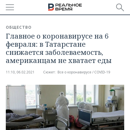
РЕГИОНЫ
ОБЩЕСТВО
Главное о коронавирусе на 6
БАШКОРТОСТАН
НОВОСТИ
февраля: в Татарстане
ТАТАРСТАН
АНАЛИТИКА
снижается заболеваемость,
американцам не хватает еды
УДМУРТИЯ
НОВОСТИ АНАЛИТИКИ
ЭКОНОМИКА
11:10, 06.02.2021
Сюжет:
Все о коронавирусе / COVID-19
ДЕКЛАРАЦИИ О ДОХОДАХ
НОВОСТИ ЭКОНОМИКИ
ПРОМЫШЛЕННОСТЬ
КОРОЛИ ГОСЗАКАЗА ПФО
ФИНАНСЫ
НОВОСТИ
НЕДВИЖИМОСТЬ
ПРОМЫШЛЕННОСТИ
ВУЗЫ ТАТАРСТАНА
БАНКИ
НОВОСТИ НЕДВИЖИМОСТИ
АВТО
АГРОПРОМ
КОМУ ПРИНАДЛЕЖАТ
БЮДЖЕТ
НОВОСТИ АВТО
БИЗНЕС
ТОРГОВЫЕ ЦЕНТРЫ
МАШИНОСТРОЕНИЕ
ТАТАРСТАНА
ИНВЕСТИЦИИ
НОВОСТИ БИЗНЕСА
ТЕХНОЛОГИИ