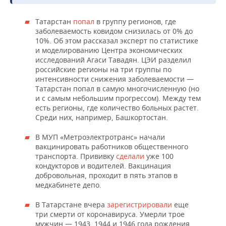
ВОДНЫЕ ВИДЫ СПОРТА
ОБРАЗОВАНИЕ
Татарстан
попал
в группу регионов, где
ХОККЕЙ С МЯЧОМ
ПРОИСШЕСТВИЯ
заболеваемость ковидом снизилась от 0% до
10%. Об этом рассказал эксперт по статистике
и моделированию Центра экономических
исследований Агаси Тавадян. ЦЭИ разделил
российские регионы на три группы по
интенсивности снижения заболеваемости —
Татарстан попал в самую многочисленную (но
и с самым небольшим прогрессом). Между тем
есть регионы, где количество больных растет.
Среди них, например, Башкортостан.
В МУП «Метроэлектротранс» начали
вакцинировать работников общественного
транспорта. Прививку
сделали
уже 100
кондукторов и водителей. Вакцинация
добровольная, проходит в пять этапов в
медкабинете депо.
В Татарстане вчера
зарегистрировали
еще
три смерти от коронавируса. Умерли трое
мужчин — 1943, 1944 и 1946 года рождения.