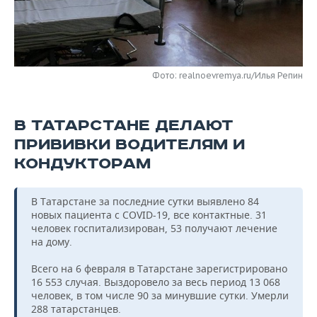
НЕФТЕХИМИЯ
РОЗНИЧНАЯ ТОРГОВЛЯ
НОВОСТИ ТЕХНОЛОГИЙ
МЕРОПРИЯТИЯ
НЕФТЬ
ТРАНСПОРТ
IT
НОВОСТИ МЕРОПРИЯТИЙ
СПОРТ
ОПК
Фото: realnoevremya.ru/Илья Репин
УСЛУГИ
МЕДИА
ВЫЕЗДНАЯ РЕДАКЦИЯ
НОВОСТИ СПОРТА
ОБЩЕСТВО
ЭНЕРГЕТИКА
В ТАТАРСТАНЕ ДЕЛАЮТ
ТЕЛЕКОММУНИКАЦИИ
БИЗНЕС-БРАНЧИ
ФУТБОЛ
НОВОСТИ ОБЩЕСТВА
ФОТОГАЛЕРЕЯ
ПРИВИВКИ ВОДИТЕЛЯМ И
ONLINE-КОНФЕРЕНЦИИ
ХОККЕЙ
ВЛАСТЬ
СЮЖЕТЫ
КОНДУКТОРАМ
ОТКРЫТАЯ ЛЕКЦИЯ
БАСКЕТБОЛ
ИНФРАСТРУКТУРА
СПРАВОЧНИК
В Татарстане за последние сутки выявлено 84
новых пациента с COVID-19, все контактные. 31
ВОЛЕЙБОЛ
ИСТОРИЯ
СПИСОК ПЕРСОН
ПОЛНАЯ ВЕРСИЯ
человек госпитализирован, 53 получают лечение
на дому.
КИБЕРСПОРТ
КУЛЬТУРА
СПИСОК КОМПАНИЙ
Всего на 6 февраля в Татарстане зарегистрировано
16 553 случая. Выздоровело за весь период 13 068
ФИГУРНОЕ КАТАНИЕ
МЕДИЦИНА
человек, в том числе 90 за минувшие сутки. Умерли
288 татарстанцев.