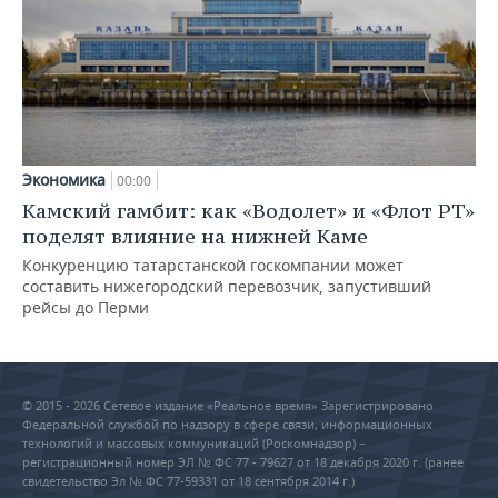
Экономика
00:00
Камский гамбит: как «Водолет» и «Флот РТ»
поделят влияние на нижней Каме
Конкуренцию татарстанской госкомпании может
составить нижегородский перевозчик, запустивший
рейсы до Перми
© 2015 - 2026 Сетевое издание «Реальное время» Зарегистрировано
Федеральной службой по надзору в сфере связи, информационных
технологий и массовых коммуникаций (Роскомнадзор) –
регистрационный номер ЭЛ № ФС 77 - 79627 от 18 декабря 2020 г. (ранее
свидетельство Эл № ФС 77-59331 от 18 сентября 2014 г.)