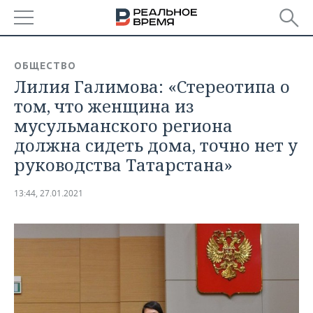
РЕГИОНЫ
ОБЩЕСТВО
Лилия Галимова: «Стереотипа о
БАШКОРТОСТАН
НОВОСТИ
том, что женщина из
ТАТАРСТАН
АНАЛИТИКА
мусульманского региона
должна сидеть дома, точно нет у
УДМУРТИЯ
НОВОСТИ АНАЛИТИКИ
ЭКОНОМИКА
руководства Татарстана»
ДЕКЛАРАЦИИ О ДОХОДАХ
НОВОСТИ ЭКОНОМИКИ
ПРОМЫШЛЕННОСТЬ
13:44, 27.01.2021
КОРОЛИ ГОСЗАКАЗА ПФО
ФИНАНСЫ
НОВОСТИ
НЕДВИЖИМОСТЬ
ПРОМЫШЛЕННОСТИ
ВУЗЫ ТАТАРСТАНА
БАНКИ
НОВОСТИ НЕДВИЖИМОСТИ
АВТО
АГРОПРОМ
КОМУ ПРИНАДЛЕЖАТ
БЮДЖЕТ
НОВОСТИ АВТО
БИЗНЕС
ТОРГОВЫЕ ЦЕНТРЫ
МАШИНОСТРОЕНИЕ
ТАТАРСТАНА
ИНВЕСТИЦИИ
НОВОСТИ БИЗНЕСА
ТЕХНОЛОГИИ