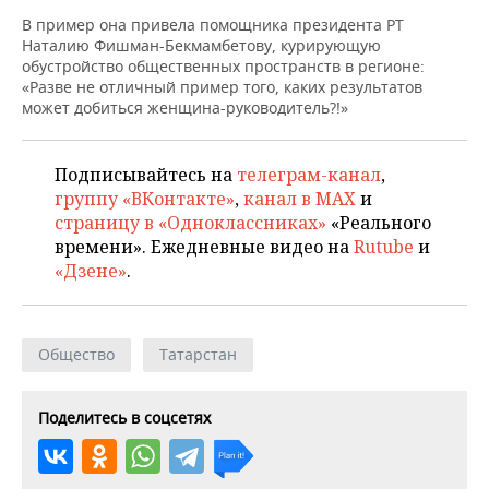
ВОДНЫЕ ВИДЫ СПОРТА
ОБРАЗОВАНИЕ
В пример она привела помощника президента РТ
Наталию Фишман-Бекмамбетову, курирующую
ХОККЕЙ С МЯЧОМ
ПРОИСШЕСТВИЯ
обустройство общественных пространств в регионе:
«Разве не отличный пример того, каких результатов
может добиться женщина-руководитель?!»
Подписывайтесь на
телеграм-канал
,
группу «ВКонтакте»
,
канал в MAX
и
страницу в «Одноклассниках»
«Реального
времени». Ежедневные видео на
Rutube
и
«Дзене»
.
Общество
Татарстан
Поделитесь в соцсетях