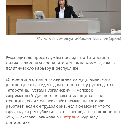
НЕФТЕХИМИЯ
РОЗНИЧНАЯ ТОРГОВЛЯ
НОВОСТИ ТЕХНОЛОГИЙ
МЕРОПРИЯТИЯ
НЕФТЬ
ТРАНСПОРТ
IT
НОВОСТИ МЕРОПРИЯТИЙ
СПОРТ
ОПК
УСЛУГИ
МЕДИА
ВЫЕЗДНАЯ РЕДАКЦИЯ
НОВОСТИ СПОРТА
ОБЩЕСТВО
Фото: realnoevremya.ru/Максим Платонов (архив)
ЭНЕРГЕТИКА
ТЕЛЕКОММУНИКАЦИИ
БИЗНЕС-БРАНЧИ
ФУТБОЛ
НОВОСТИ ОБЩЕСТВА
ФОТОГАЛЕРЕЯ
Руководитель пресс-службы президента Татарстана
ONLINE-КОНФЕРЕНЦИИ
ХОККЕЙ
ВЛАСТЬ
Лилия Галимова уверена, что женщина может сделать
СЮЖЕТЫ
политическую карьеру в республике.
ОТКРЫТАЯ ЛЕКЦИЯ
БАСКЕТБОЛ
ИНФРАСТРУКТУРА
СПРАВОЧНИК
«Стереотипа о том, что женщина из мусульманского
региона должна сидеть дома, точно нет у руководства
ВОЛЕЙБОЛ
ИСТОРИЯ
СПИСОК ПЕРСОН
ПОЛНАЯ ВЕРСИЯ
Татарстана. Рустам Нургалиевич — человек
современный. Для него неважно, женщина — не
женщина, если человек любит землю, на которой
КИБЕРСПОРТ
КУЛЬТУРА
СПИСОК КОМПАНИЙ
работает, если он трудолюбив, если он может что‑то
сделать для республики — это главное, а не пол, конечно
ФИГУРНОЕ КАТАНИЕ
МЕДИЦИНА
же», — сказала Галимова в
интервью
журналу
«Татарстан».