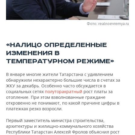
НЕФТЕХИМИЯ
РОЗНИЧНАЯ ТОРГОВЛЯ
НОВОСТИ ТЕХНОЛОГИЙ
МЕРОПРИЯТИЯ
НЕФТЬ
Фото: realnoevremya.ru
ТРАНСПОРТ
IT
НОВОСТИ МЕРОПРИЯТИЙ
СПОРТ
ОПК
УСЛУГИ
МЕДИА
ВЫЕЗДНАЯ РЕДАКЦИЯ
НОВОСТИ СПОРТА
ОБЩЕСТВО
ЭНЕРГЕТИКА
«НАЛИЦО ОПРЕДЕЛЕННЫЕ
ИЗМЕНЕНИЯ В
ТЕЛЕКОММУНИКАЦИИ
БИЗНЕС-БРАНЧИ
ФУТБОЛ
НОВОСТИ ОБЩЕСТВА
ФОТОГАЛЕРЕЯ
ТЕМПЕРАТУРНОМ РЕЖИМЕ»
ONLINE-КОНФЕРЕНЦИИ
ХОККЕЙ
ВЛАСТЬ
СЮЖЕТЫ
В январе многие жители Татарстана с удивлением
обнаружили нехарактерно большие числа в счетах за
ОТКРЫТАЯ ЛЕКЦИЯ
БАСКЕТБОЛ
ИНФРАСТРУКТУРА
СПРАВОЧНИК
ЖКУ за декабрь. Особенно часто обсуждается в
социальных сетях
полуторакратный
рост платы за
ВОЛЕЙБОЛ
ИСТОРИЯ
СПИСОК ПЕРСОН
ПОЛНАЯ ВЕРСИЯ
отопление. При этом взволнованные граждане
откровенно не понимают, по какой причине цифры в
КИБЕРСПОРТ
КУЛЬТУРА
СПИСОК КОМПАНИЙ
платежках резко возросли.
Первый заместитель министра строительства,
ФИГУРНОЕ КАТАНИЕ
МЕДИЦИНА
архитектуры и жилищно-коммунального хозяйства
Республики Татарстан Алексей Фролов объяснил рост