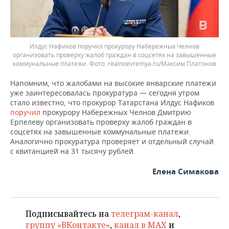
Илдус Нафиков поручил прокурору Набережных Челнов
организовать проверку жалоб граждан в соцсетях на завышенные
коммунальные платежи.
realnoevremya.ru/Максим Платонов
Напомним, что жалобами на высокие январские платежи
уже заинтересовалась прокуратура — сегодня утром
стало известно, что прокурор Татарстана Илдус Нафиков
поручил
прокурору Набережных Челнов Дмитрию
Ерпелеву организовать проверку жалоб граждан в
соцсетях на завышенные коммунальные платежи.
Аналогично прокуратура проверяет и отдельный случай
с квитанцией на 31 тысячу рублей.
Елена Симакова
Подписывайтесь на
телеграм-канал
,
группу «ВКонтакте»
,
канал в MAX
и