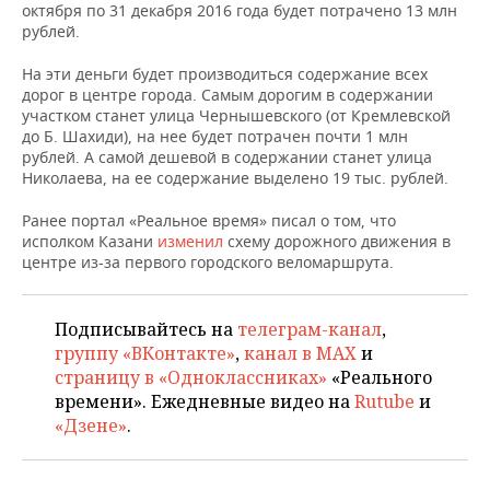
НЕФТЕХИМИЯ
октября по 31 декабря 2016 года будет потрачено 13 млн
рублей.
РОЗНИЧНАЯ ТОРГОВЛЯ
НОВОСТИ ТЕХНОЛОГИЙ
МЕРОПРИЯТИЯ
НЕФТЬ
На эти деньги будет производиться содержание всех
ТРАНСПОРТ
IT
НОВОСТИ МЕРОПРИЯТИЙ
СПОРТ
дорог в центре города. Самым дорогим в содержании
ОПК
участком станет улица Чернышевского (от Кремлевской
до Б. Шахиди), на нее будет потрачен почти 1 млн
УСЛУГИ
МЕДИА
ВЫЕЗДНАЯ РЕДАКЦИЯ
НОВОСТИ СПОРТА
ОБЩЕСТВО
рублей. А самой дешевой в содержании станет улица
ЭНЕРГЕТИКА
Николаева, на ее содержание выделено 19 тыс. рублей.
ТЕЛЕКОММУНИКАЦИИ
БИЗНЕС-БРАНЧИ
ФУТБОЛ
НОВОСТИ ОБЩЕСТВА
ФОТОГАЛЕРЕЯ
Ранее портал «Реальное время» писал о том, что
исполком Казани
ONLINE-КОНФЕРЕНЦИИ
ХОККЕЙ
ВЛАСТЬ
изменил
схему дорожного движения в
СЮЖЕТЫ
центре из-за первого городского веломаршрута.
ОТКРЫТАЯ ЛЕКЦИЯ
БАСКЕТБОЛ
ИНФРАСТРУКТУРА
СПРАВОЧНИК
Подписывайтесь на
телеграм-канал
,
ВОЛЕЙБОЛ
ИСТОРИЯ
СПИСОК ПЕРСОН
ПОЛНАЯ ВЕРСИЯ
группу «ВКонтакте»
,
канал в MAX
и
страницу в «Одноклассниках»
«Реального
КИБЕРСПОРТ
КУЛЬТУРА
СПИСОК КОМПАНИЙ
времени». Ежедневные видео на
Rutube
и
«Дзене»
.
ФИГУРНОЕ КАТАНИЕ
МЕДИЦИНА