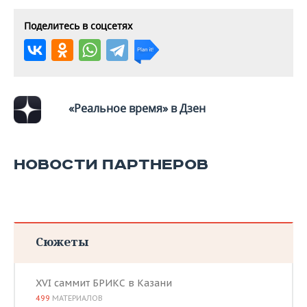
ВОДНЫЕ ВИДЫ СПОРТА
ОБРАЗОВАНИЕ
Поделитесь в соцсетях
ХОККЕЙ С МЯЧОМ
ПРОИСШЕСТВИЯ
«Реальное время» в Дзен
НОВОСТИ ПАРТНЕРОВ
Сюжеты
XVI саммит БРИКС в Казани
499
МАТЕРИАЛОВ