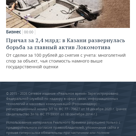
Бизнес
00:00
Причал за 2,4 млрд: в Казани развернулась
борьба за главный актив Локомотива
От сделки за 100 рублей до снятия с учета: многолетний
спор за объект, чья стоимость намного выше
государственной оценки
© 2015 - 2026 Сетевое издание «Реальное время» Зарегистрировано
Федеральной службой по надзору в сфере связи, информационных
технологий и массовых коммуникаций (Роскомнадзор) –
регистрационный номер ЭЛ № ФС 77 - 79627 от 18 декабря 2020 г. (ранее
свидетельство Эл № ФС 77-59331 от 18 сентября 2014 г.)
Использование материалов Реального Времени разрешено только с
предварительного согласия правообладателей, упоминание сайта и
прямая гиперссылка обязательны при частичном или полном