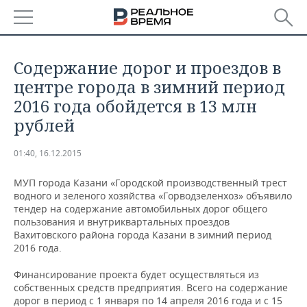
РЕГИОНЫ
Содержание дорог и проездов в
БАШКОРТОСТАН
НОВОСТИ
центре города в зимний период
2016 года обойдется в 13 млн
ТАТАРСТАН
АНАЛИТИКА
рублей
УДМУРТИЯ
НОВОСТИ АНАЛИТИКИ
ЭКОНОМИКА
01:40, 16.12.2015
ДЕКЛАРАЦИИ О ДОХОДАХ
НОВОСТИ ЭКОНОМИКИ
ПРОМЫШЛЕННОСТЬ
МУП города Казани «Городской производственный трест
водного и зеленого хозяйства «Горводзеленхоз» объявило
КОРОЛИ ГОСЗАКАЗА ПФО
ФИНАНСЫ
НОВОСТИ
НЕДВИЖИМОСТЬ
тендер на содержание автомобильных дорог общего
ПРОМЫШЛЕННОСТИ
пользования и внутриквартальных проездов
Вахитовского района города Казани в зимний период
ВУЗЫ ТАТАРСТАНА
БАНКИ
НОВОСТИ НЕДВИЖИМОСТИ
АВТО
2016 года.
АГРОПРОМ
КОМУ ПРИНАДЛЕЖАТ
БЮДЖЕТ
НОВОСТИ АВТО
БИЗНЕС
Финансирование проекта будет осуществляться из
ТОРГОВЫЕ ЦЕНТРЫ
МАШИНОСТРОЕНИЕ
собственных средств предприятия. Всего на содержание
ТАТАРСТАНА
дорог в период с 1 января по 14 апреля 2016 года и с 15
ИНВЕСТИЦИИ
НОВОСТИ БИЗНЕСА
ТЕХНОЛОГИИ