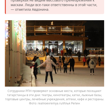
проверках не видим массового пренебрежения к
маскам. Люди все-таки ответственны в этой части,
— отметила Авдонина.
Сотрудники РПН проверяют основные места, которые посещают
татарстанцы в эти дни: театры, кинотеатры, катки, лыжные базы,
торговые центры, лечебные учреждения, аптеки, кафе и рестораны.
realnoevremya.ru/Илья Репин