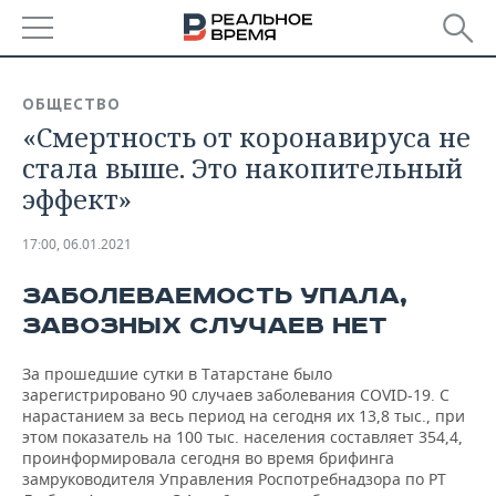
РЕГИОНЫ
ОБЩЕСТВО
«Смертность от коронавируса не
БАШКОРТОСТАН
НОВОСТИ
стала выше. Это накопительный
ТАТАРСТАН
АНАЛИТИКА
эффект»
УДМУРТИЯ
НОВОСТИ АНАЛИТИКИ
ЭКОНОМИКА
17:00, 06.01.2021
ДЕКЛАРАЦИИ О ДОХОДАХ
НОВОСТИ ЭКОНОМИКИ
ПРОМЫШЛЕННОСТЬ
ЗАБОЛЕВАЕМОСТЬ УПАЛА,
ЗАВОЗНЫХ СЛУЧАЕВ НЕТ
КОРОЛИ ГОСЗАКАЗА ПФО
ФИНАНСЫ
НОВОСТИ
НЕДВИЖИМОСТЬ
ПРОМЫШЛЕННОСТИ
За прошедшие сутки в Татарстане было
ВУЗЫ ТАТАРСТАНА
БАНКИ
НОВОСТИ НЕДВИЖИМОСТИ
АВТО
зарегистрировано 90 случаев заболевания COVID-19. С
АГРОПРОМ
нарастанием за весь период на сегодня их 13,8 тыс., при
КОМУ ПРИНАДЛЕЖАТ
БЮДЖЕТ
НОВОСТИ АВТО
БИЗНЕС
этом показатель на 100 тыс. населения составляет 354,4,
ТОРГОВЫЕ ЦЕНТРЫ
МАШИНОСТРОЕНИЕ
проинформировала сегодня во время брифинга
ТАТАРСТАНА
замруководителя Управления Роспотребнадзора по РТ
ИНВЕСТИЦИИ
НОВОСТИ БИЗНЕСА
ТЕХНОЛОГИИ