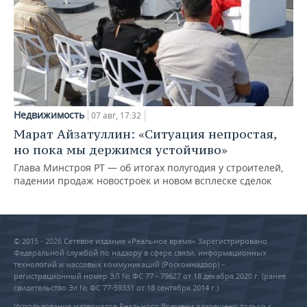
Недвижимость
07 авг, 17:32
Марат Айзатуллин: «Ситуация непростая,
но пока мы держимся устойчиво»
Глава Минстроя РТ — об итогах полугодия у строителей,
падении продаж новостроек и новом всплеске сделок
© 2015 - 2026 Сетевое издание «Реальное время» Зарегистрировано
Федеральной службой по надзору в сфере связи, информационных
технологий и массовых коммуникаций (Роскомнадзор) –
регистрационный номер ЭЛ № ФС 77 - 79627 от 18 декабря 2020 г. (ранее
свидетельство Эл № ФС 77-59331 от 18 сентября 2014 г.)
Использование материалов Реального Времени разрешено только с