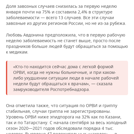
ВОДНЫЕ ВИДЫ СПОРТА
ОБРАЗОВАНИЕ
Доля завозных случаев снизилась за первую неделю
января почти на 75% и составила 2,4% в структуре
ХОККЕЙ С МЯЧОМ
ПРОИСШЕСТВИЯ
заболеваемости — всего 13 случаев. Все эти случаи
завозные из других регионов России, но не из-за рубежа.
Любовь Авдонина предположила, что в первую рабочую
неделю заболеваемость не станет выше, просто после
праздников больше людей будут обращаться за помощью
к медикам.
«Кто-то находится сейчас дома с легкой формой
ОРВИ, когда не нужны больничные, и при каком-
либо ухудшении ситуации люди в начале рабочей
недели будут обращаться к врачам», — сказала
замруководителя Роспотребнадзора.
Она отметила также, что ситуация по ОРВИ и гриппу
стабильная, случаи гриппа не зарегистрированы.
Уровень ОРВИ ниже эпидпорога на 32% как по Казани,
так и по Татарстану. С начала сентября за весь холодный
сезон 2020—2021 годов обследовали порядка 4 тыс.
человек. Выявлено 47 положительных «находок» — в