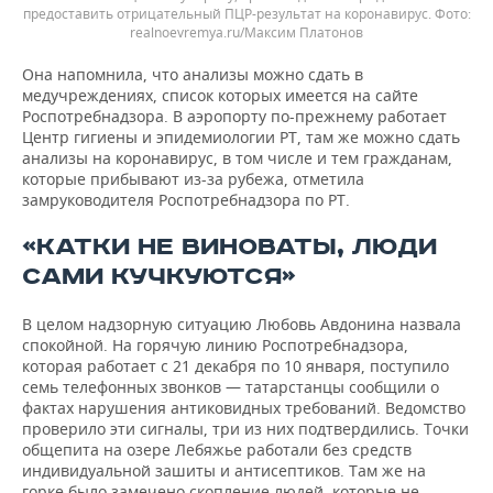
предоставить отрицательный ПЦР-результат на коронавирус.
realnoevremya.ru/Максим Платонов
Она напомнила, что анализы можно сдать в
медучреждениях, список которых имеется на сайте
Роспотребнадзора. В аэропорту по-прежнему работает
Центр гигиены и эпидемиологии РТ, там же можно сдать
анализы на коронавирус, в том числе и тем гражданам,
которые прибывают из-за рубежа, отметила
замруководителя Роспотребнадзора по РТ.
«КАТКИ НЕ ВИНОВАТЫ, ЛЮДИ
САМИ КУЧКУЮТСЯ»
В целом надзорную ситуацию Любовь Авдонина назвала
спокойной. На горячую линию Роспотребнадзора,
которая работает с 21 декабря по 10 января, поступило
семь телефонных звонков — татарстанцы сообщили о
фактах нарушения антиковидных требований. Ведомство
проверило эти сигналы, три из них подтвердились. Точки
общепита на озере Лебяжье работали без средств
индивидуальной зашиты и антисептиков. Там же на
горке было замечено скопление людей, которые не