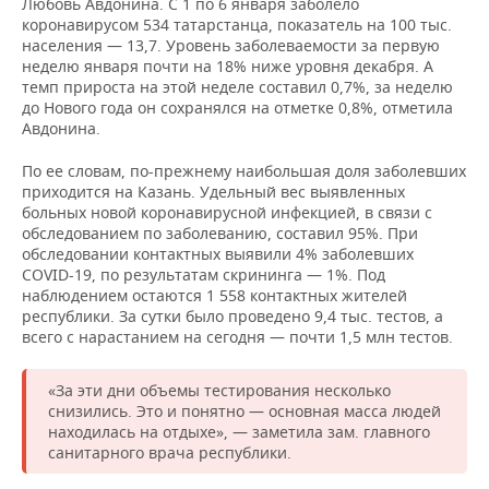
Любовь Авдонина. С 1 по 6 января заболело
НЕФТЕХИМИЯ
коронавирусом 534 татарстанца, показатель на 100 тыс.
РОЗНИЧНАЯ ТОРГОВЛЯ
НОВОСТИ ТЕХНОЛОГИЙ
МЕРОПРИЯТИЯ
населения — 13,7. Уровень заболеваемости за первую
НЕФТЬ
неделю января почти на 18% ниже уровня декабря. А
темп прироста на этой неделе составил 0,7%, за неделю
ТРАНСПОРТ
IT
НОВОСТИ МЕРОПРИЯТИЙ
СПОРТ
ОПК
до Нового года он сохранялся на отметке 0,8%, отметила
Авдонина.
УСЛУГИ
МЕДИА
ВЫЕЗДНАЯ РЕДАКЦИЯ
НОВОСТИ СПОРТА
ОБЩЕСТВО
ЭНЕРГЕТИКА
По ее словам, по-прежнему наибольшая доля заболевших
ТЕЛЕКОММУНИКАЦИИ
БИЗНЕС-БРАНЧИ
ФУТБОЛ
НОВОСТИ ОБЩЕСТВА
ФОТОГАЛЕРЕЯ
приходится на Казань. Удельный вес выявленных
больных новой коронавирусной инфекцией, в связи с
обследованием по заболеванию, составил 95%. При
ONLINE-КОНФЕРЕНЦИИ
ХОККЕЙ
ВЛАСТЬ
СЮЖЕТЫ
обследовании контактных выявили 4% заболевших
COVID-19, по результатам скрининга — 1%. Под
ОТКРЫТАЯ ЛЕКЦИЯ
БАСКЕТБОЛ
ИНФРАСТРУКТУРА
СПРАВОЧНИК
наблюдением остаются 1 558 контактных жителей
республики. За сутки было проведено 9,4 тыс. тестов, а
всего с нарастанием на сегодня — почти 1,5 млн тестов.
ВОЛЕЙБОЛ
ИСТОРИЯ
СПИСОК ПЕРСОН
ПОЛНАЯ ВЕРСИЯ
«За эти дни объемы тестирования несколько
КИБЕРСПОРТ
КУЛЬТУРА
СПИСОК КОМПАНИЙ
снизились. Это и понятно — основная масса людей
находилась на отдыхе», — заметила зам. главного
ФИГУРНОЕ КАТАНИЕ
МЕДИЦИНА
санитарного врача республики.