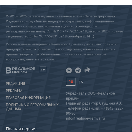
© 2015 - 2026 Сетевое издание «Реальное время» Зарегистрировано
Федеральной службой по надзору в сфере связи, информационных
технологий и массовых коммуникаций (Роскомнадзор) –
регистрационный номер ЭЛ № ФС 77 - 79627 от 18 декабря 2020 г. (ранее
свидетельство Эл № ФС 77-59331 от 18 сентября 2014 г.)
Использование материалов Реального Времени разрешено только с
предварительного согласия правообладателей, упоминание сайта и
прямая гиперссылка обязательны при частичном или полном
воспроизведении материалов.
18+
RU
EN
РЕДАКЦИЯ
РЕКЛАМА
Учредитель ООО «Реальное
ПРАВОВАЯ ИНФОРМАЦИЯ
время»
Главный редактор Саушина А.А.
ПОЛИТИКА О ПЕРСОНАЛЬНЫХ
Телефон редакции: +7 (843) 222-
ДАННЫХ
90-80
info@realnoevremya.ru
Полная версия