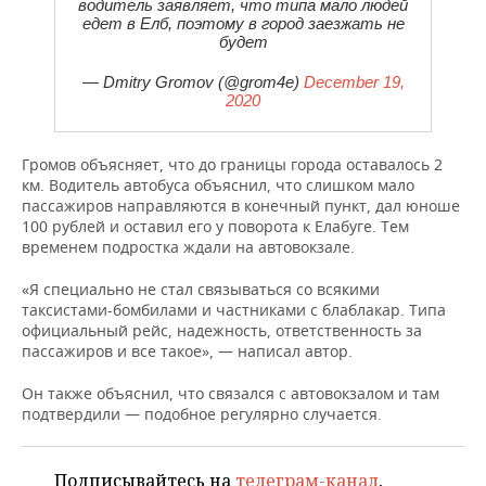
ВОДНЫЕ ВИДЫ СПОРТА
ОБРАЗОВАНИЕ
водитель заявляет, что типа мало людей
едет в Елб, поэтому в город заезжать не
будет
ХОККЕЙ С МЯЧОМ
ПРОИСШЕСТВИЯ
— Dmitry Gromov (@grom4e)
December 19,
2020
Громов объясняет, что до границы города оставалось 2
км. Водитель автобуса объяснил, что слишком мало
пассажиров направляются в конечный пункт, дал юноше
100 рублей и оставил его у поворота к Елабуге. Тем
временем подростка ждали на автовокзале.
«Я специально не стал связываться со всякими
таксистами-бомбилами и частниками с блаблакар. Типа
официальный рейс, надежность, ответственность за
пассажиров и все такое», — написал автор.
Он также объяснил, что связался с автовокзалом и там
подтвердили — подобное регулярно случается.
Подписывайтесь на
телеграм-канал
,