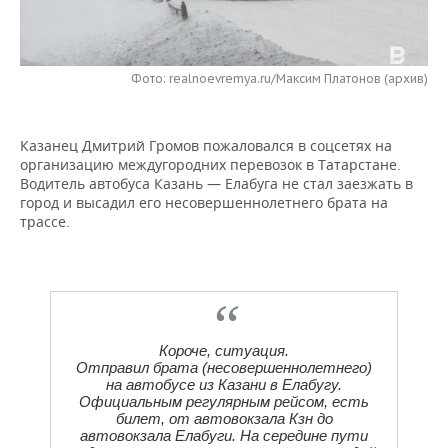
НЕФТЕХИМИЯ
РОЗНИЧНАЯ ТОРГОВЛЯ
НОВОСТИ ТЕХНОЛОГИЙ
МЕРОПРИЯТИЯ
НЕФТЬ
Фото: realnoevremya.ru/Максим Платонов (архив)
ТРАНСПОРТ
IT
НОВОСТИ МЕРОПРИЯТИЙ
СПОРТ
ОПК
УСЛУГИ
МЕДИА
ВЫЕЗДНАЯ РЕДАКЦИЯ
НОВОСТИ СПОРТА
ОБЩЕСТВО
ЭНЕРГЕТИКА
Казанец Дмитрий Громов пожаловался в соцсетях на
организацию междугородних перевозок в Татарстане.
ТЕЛЕКОММУНИКАЦИИ
БИЗНЕС-БРАНЧИ
ФУТБОЛ
НОВОСТИ ОБЩЕСТВА
ФОТОГАЛЕРЕЯ
Водитель автобуса Казань — Елабуга не стал заезжать в
город и высадил его несовершеннолетнего брата на
ONLINE-КОНФЕРЕНЦИИ
ХОККЕЙ
ВЛАСТЬ
СЮЖЕТЫ
трассе.
ОТКРЫТАЯ ЛЕКЦИЯ
БАСКЕТБОЛ
ИНФРАСТРУКТУРА
СПРАВОЧНИК
ВОЛЕЙБОЛ
ИСТОРИЯ
СПИСОК ПЕРСОН
ПОЛНАЯ ВЕРСИЯ
Короче, ситуация.
КИБЕРСПОРТ
КУЛЬТУРА
СПИСОК КОМПАНИЙ
Отправил брата (несовершеннолетнего)
на автобусе из Казани в Елабугу.
Официальным регулярным рейсом, есть
ФИГУРНОЕ КАТАНИЕ
МЕДИЦИНА
билет, от автовокзала Кзн до
автовокзала Елабуги. На середине пути