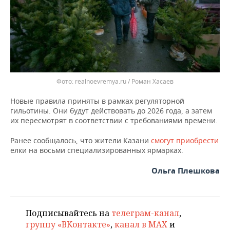
ВОДНЫЕ ВИДЫ СПОРТА
ОБРАЗОВАНИЕ
ХОККЕЙ С МЯЧОМ
ПРОИСШЕСТВИЯ
Фото: realnoevremya.ru / Роман Хасаев
Новые правила приняты в рамках регуляторной
гильотины. Они будут действовать до 2026 года, а затем
их пересмотрят в соответствии с требованиями времени.
Ранее сообщалось, что жители Казани
смогут приобрести
елки на восьми специализированных ярмарках.
Ольга Плешкова
Подписывайтесь на
телеграм-канал
,
группу «ВКонтакте»
,
канал в MAX
и