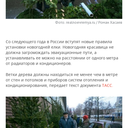
НЕФТЕХИМИЯ
РОЗНИЧНАЯ ТОРГОВЛЯ
НОВОСТИ ТЕХНОЛОГИЙ
МЕРОПРИЯТИЯ
НЕФТЬ
Фото: realnoevremya.ru / Роман Хасаев
ТРАНСПОРТ
IT
НОВОСТИ МЕРОПРИЯТИЙ
СПОРТ
ОПК
УСЛУГИ
МЕДИА
ВЫЕЗДНАЯ РЕДАКЦИЯ
НОВОСТИ СПОРТА
ОБЩЕСТВО
ЭНЕРГЕТИКА
Со следующего года в России вступят новые правила
установки новогодней елки. Новогодняя красавица не
ТЕЛЕКОММУНИКАЦИИ
БИЗНЕС-БРАНЧИ
ФУТБОЛ
НОВОСТИ ОБЩЕСТВА
ФОТОГАЛЕРЕЯ
должна загромождать эвакуационные пути, а
устанавливать ее можно на расстоянии от одного метра
ONLINE-КОНФЕРЕНЦИИ
ХОККЕЙ
ВЛАСТЬ
СЮЖЕТЫ
от радиаторов и кондиционеров.
Ветки дерева должны находиться не менее чем в метре
ОТКРЫТАЯ ЛЕКЦИЯ
БАСКЕТБОЛ
ИНФРАСТРУКТУРА
СПРАВОЧНИК
от стен и потолков и приборов систем отопления и
кондиционирования, передает текст документа
ТАСС.
ВОЛЕЙБОЛ
ИСТОРИЯ
СПИСОК ПЕРСОН
ПОЛНАЯ ВЕРСИЯ
КИБЕРСПОРТ
КУЛЬТУРА
СПИСОК КОМПАНИЙ
ФИГУРНОЕ КАТАНИЕ
МЕДИЦИНА