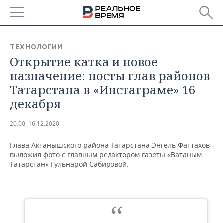
РЕГИОНЫ
ТЕХНОЛОГИИ
Открытие катка и новое
БАШКОРТОСТАН
НОВОСТИ
назначение: посты глав районов
ТАТАРСТАН
АНАЛИТИКА
Татарстана в «Инстаграме» 16
декабря
УДМУРТИЯ
НОВОСТИ АНАЛИТИКИ
ЭКОНОМИКА
20:00, 16.12.2020
ДЕКЛАРАЦИИ О ДОХОДАХ
НОВОСТИ ЭКОНОМИКИ
ПРОМЫШЛЕННОСТЬ
Глава Актанышского района Татарстана Энгель Фаттахов
КОРОЛИ ГОСЗАКАЗА ПФО
ФИНАНСЫ
НОВОСТИ
НЕДВИЖИМОСТЬ
выложил фото с главным редактором газеты «Ватаным
ПРОМЫШЛЕННОСТИ
Татарстан» Гульнарой Сабировой.
ВУЗЫ ТАТАРСТАНА
БАНКИ
НОВОСТИ НЕДВИЖИМОСТИ
АВТО
АГРОПРОМ
КОМУ ПРИНАДЛЕЖАТ
БЮДЖЕТ
НОВОСТИ АВТО
БИЗНЕС
ТОРГОВЫЕ ЦЕНТРЫ
МАШИНОСТРОЕНИЕ
ТАТАРСТАНА
ИНВЕСТИЦИИ
НОВОСТИ БИЗНЕСА
ТЕХНОЛОГИИ