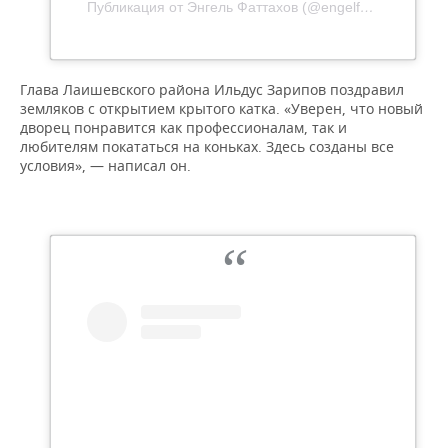
ВОДНЫЕ ВИДЫ СПОРТА
ОБРАЗОВАНИЕ
Публикация от Энгель Фаттахов (@engelfattakhov)
ХОККЕЙ С МЯЧОМ
ПРОИСШЕСТВИЯ
Глава Лаишевского района Ильдус Зарипов поздравил
земляков с открытием крытого катка. «Уверен, что новый
дворец понравится как профессионалам, так и
любителям покататься на коньках. Здесь созданы все
условия», — написал он.