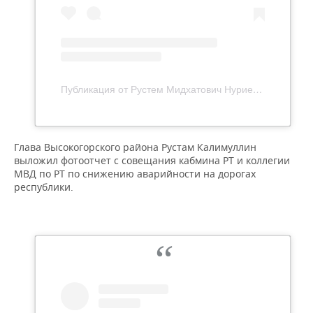
Публикация от Рустем Мидхатович Нуриев (@mr.nuriev_rustem)
Глава Высокогорского района Рустам Калимуллин
выложил фотоотчет с совещания кабмина РТ и коллегии
МВД по РТ по снижению аварийности на дорогах
республики.