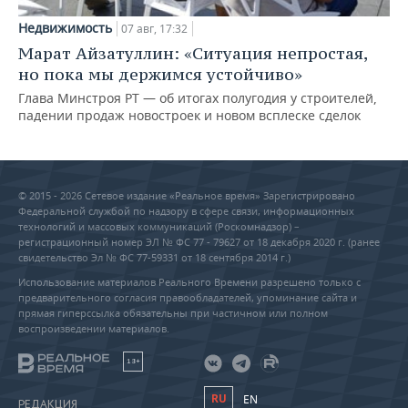
Недвижимость
07 авг, 17:32
Марат Айзатуллин: «Ситуация непростая,
но пока мы держимся устойчиво»
Глава Минстроя РТ — об итогах полугодия у строителей,
падении продаж новостроек и новом всплеске сделок
© 2015 - 2026 Сетевое издание «Реальное время» Зарегистрировано
Федеральной службой по надзору в сфере связи, информационных
технологий и массовых коммуникаций (Роскомнадзор) –
регистрационный номер ЭЛ № ФС 77 - 79627 от 18 декабря 2020 г. (ранее
свидетельство Эл № ФС 77-59331 от 18 сентября 2014 г.)
Использование материалов Реального Времени разрешено только с
предварительного согласия правообладателей, упоминание сайта и
прямая гиперссылка обязательны при частичном или полном
воспроизведении материалов.
18+
RU
EN
РЕДАКЦИЯ