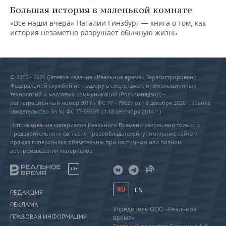
Большая история в маленькой комнате
«Все наши вчера» Наталии Гинзбург — книга о том, как
история незаметно разрушает обычную жизнь
© 2015 - 2026 Сетевое издание «Реальное время» Зарегистрировано
Федеральной службой по надзору в сфере связи, информационных
технологий и массовых коммуникаций (Роскомнадзор) –
регистрационный номер ЭЛ № ФС 77 - 79627 от 18 декабря 2020 г. (ранее
свидетельство Эл № ФС 77-59331 от 18 сентября 2014 г.)
Использование материалов Реального Времени разрешено только с
предварительного согласия правообладателей, упоминание сайта и
прямая гиперссылка обязательны при частичном или полном
воспроизведении материалов.
18+
RU
EN
РЕДАКЦИЯ
РЕКЛАМА
Учредитель ООО «Реальное
ПРАВОВАЯ ИНФОРМАЦИЯ
время»