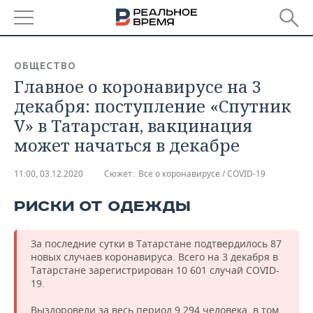
РЕГИОНЫ
ОБЩЕСТВО
Главное о коронавирусе на 3
БАШКОРТОСТАН
НОВОСТИ
декабря: поступление «Спутник
ТАТАРСТАН
АНАЛИТИКА
V» в Татарстан, вакцинация
может начаться в декабре
УДМУРТИЯ
НОВОСТИ АНАЛИТИКИ
ЭКОНОМИКА
11:00, 03.12.2020
Сюжет:
Все о коронавирусе / COVID-19
ДЕКЛАРАЦИИ О ДОХОДАХ
НОВОСТИ ЭКОНОМИКИ
ПРОМЫШЛЕННОСТЬ
РИСКИ ОТ ОДЕЖДЫ
КОРОЛИ ГОСЗАКАЗА ПФО
ФИНАНСЫ
НОВОСТИ
НЕДВИЖИМОСТЬ
ПРОМЫШЛЕННОСТИ
ВУЗЫ ТАТАРСТАНА
БАНКИ
НОВОСТИ НЕДВИЖИМОСТИ
АВТО
За последние сутки в Татарстане подтвердилось 87
АГРОПРОМ
новых случаев коронавируса. Всего на 3 декабря в
Татарстане зарегистрирован 10 601 случай COVID-
КОМУ ПРИНАДЛЕЖАТ
БЮДЖЕТ
НОВОСТИ АВТО
БИЗНЕС
19.
ТОРГОВЫЕ ЦЕНТРЫ
МАШИНОСТРОЕНИЕ
ТАТАРСТАНА
ИНВЕСТИЦИИ
НОВОСТИ БИЗНЕСА
ТЕХНОЛОГИИ
Выздоровели за весь период 9 294 человека, в том