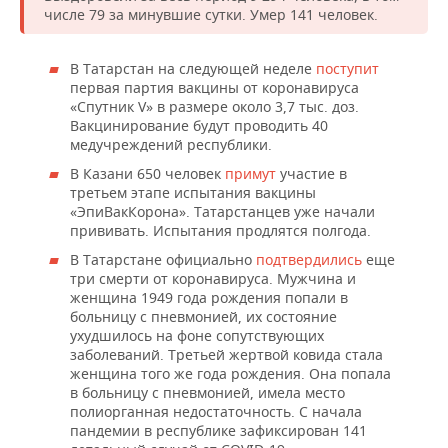
НЕФТЕХИМИЯ
числе 79 за минувшие сутки. Умер 141 человек.
РОЗНИЧНАЯ ТОРГОВЛЯ
НОВОСТИ ТЕХНОЛОГИЙ
МЕРОПРИЯТИЯ
НЕФТЬ
В Татарстан на следующей неделе
поступит
ТРАНСПОРТ
IT
НОВОСТИ МЕРОПРИЯТИЙ
СПОРТ
первая партия вакцины от коронавируса
ОПК
«Спутник V» в размере около 3,7 тыс. доз.
Вакцинирование будут проводить 40
УСЛУГИ
МЕДИА
ВЫЕЗДНАЯ РЕДАКЦИЯ
НОВОСТИ СПОРТА
ОБЩЕСТВО
ЭНЕРГЕТИКА
медучреждений республики.
В Казани 650 человек
примут
участие в
ТЕЛЕКОММУНИКАЦИИ
БИЗНЕС-БРАНЧИ
ФУТБОЛ
НОВОСТИ ОБЩЕСТВА
ФОТОГАЛЕРЕЯ
третьем этапе испытания вакцины
«ЭпиВакКорона». Татарстанцев уже начали
ONLINE-КОНФЕРЕНЦИИ
ХОККЕЙ
ВЛАСТЬ
СЮЖЕТЫ
прививать. Испытания продлятся полгода.
В Татарстане официально
подтвердились
еще
ОТКРЫТАЯ ЛЕКЦИЯ
БАСКЕТБОЛ
ИНФРАСТРУКТУРА
СПРАВОЧНИК
три смерти от коронавируса. Мужчина и
женщина 1949 года рождения попали в
ВОЛЕЙБОЛ
ИСТОРИЯ
СПИСОК ПЕРСОН
ПОЛНАЯ ВЕРСИЯ
больницу с пневмонией, их состояние
ухудшилось на фоне сопутствующих
заболеваний. Третьей жертвой ковида стала
КИБЕРСПОРТ
КУЛЬТУРА
СПИСОК КОМПАНИЙ
женщина того же года рождения. Она попала
в больницу с пневмонией, имела место
ФИГУРНОЕ КАТАНИЕ
МЕДИЦИНА
полиорганная недостаточность. С начала
пандемии в республике зафиксирован 141