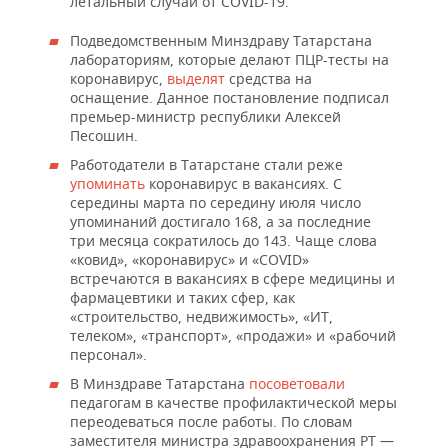
летальный случай от COVID-19.
ВОДНЫЕ ВИДЫ СПОРТА
ОБРАЗОВАНИЕ
Подведомственным Минздраву Татарстана
ХОККЕЙ С МЯЧОМ
ПРОИСШЕСТВИЯ
лабораториям, которые делают ПЦР-тесты на
коронавирус,
выделят
средства на
оснащение. Данное постановление подписал
премьер-министр республики Алексей
Песошин.
Работодатели в Татарстане стали реже
упоминать
коронавирус в вакансиях. С
середины марта по середину июля число
упоминаний достигало 168, а за последние
три месяца сократилось до 143. Чаще слова
«ковид», «коронавирус» и «COVID»
встречаются в вакансиях в сфере медицины и
фармацевтики и таких сфер, как
«строительство, недвижимость», «ИТ,
телеком», «транспорт», «продажи» и «рабочий
персонал».
В Минздраве Татарстана
посоветовали
педагогам в качестве профилактической меры
переодеваться после работы. По словам
заместителя министра здравоохранения РТ —