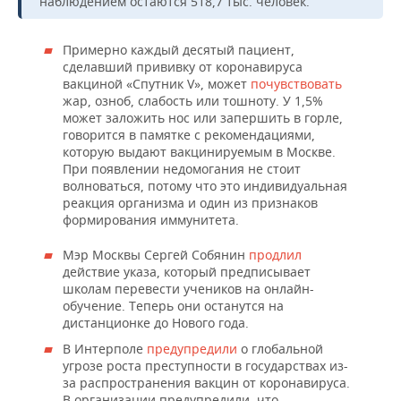
наблюдением остаются 518,7 тыс. человек.
Примерно каждый десятый пациент,
сделавший прививку от коронавируса
вакциной «Спутник V», может
почувствовать
жар, озноб, слабость или тошноту. У 1,5%
может заложить нос или запершить в горле,
говорится в памятке с рекомендациями,
которую выдают вакцинируемым в Москве.
При появлении недомогания не стоит
волноваться, потому что это индивидуальная
реакция организма и один из признаков
формирования иммунитета.
Мэр Москвы Сергей Собянин
продлил
действие указа, который предписывает
школам перевести учеников на онлайн-
обучение. Теперь они останутся на
дистанционке до Нового года.
В Интерполе
предупредили
о глобальной
угрозе роста преступности в государствах из-
за распространения вакцин от коронавируса.
В организации предупредили, что