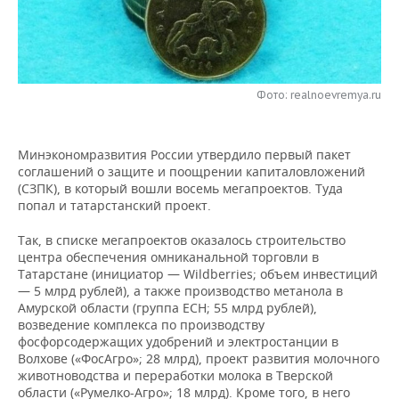
НЕФТЕХИМИЯ
РОЗНИЧНАЯ ТОРГОВЛЯ
НОВОСТИ ТЕХНОЛОГИЙ
МЕРОПРИЯТИЯ
НЕФТЬ
ТРАНСПОРТ
IT
НОВОСТИ МЕРОПРИЯТИЙ
СПОРТ
ОПК
Фото: realnoevremya.ru
УСЛУГИ
МЕДИА
ВЫЕЗДНАЯ РЕДАКЦИЯ
НОВОСТИ СПОРТА
ОБЩЕСТВО
ЭНЕРГЕТИКА
Минэкономразвития России утвердило первый пакет
ТЕЛЕКОММУНИКАЦИИ
БИЗНЕС-БРАНЧИ
ФУТБОЛ
НОВОСТИ ОБЩЕСТВА
ФОТОГАЛЕРЕЯ
соглашений о защите и поощрении капиталовложений
(СЗПК), в который вошли восемь мегапроектов. Туда
ONLINE-КОНФЕРЕНЦИИ
ХОККЕЙ
ВЛАСТЬ
СЮЖЕТЫ
попал и татарстанский проект.
ОТКРЫТАЯ ЛЕКЦИЯ
БАСКЕТБОЛ
ИНФРАСТРУКТУРА
СПРАВОЧНИК
Так, в списке мегапроектов оказалось строительство
центра обеспечения омниканальной торговли в
Татарстане (инициатор — Wildberries; объем инвестиций
ВОЛЕЙБОЛ
ИСТОРИЯ
СПИСОК ПЕРСОН
ПОЛНАЯ ВЕРСИЯ
— 5 млрд рублей), а также производство метанола в
Амурской области (группа ЕСН; 55 млрд рублей),
КИБЕРСПОРТ
КУЛЬТУРА
СПИСОК КОМПАНИЙ
возведение комплекса по производству
фосфорсодержащих удобрений и электростанции в
Волхове («ФосАгро»; 28 млрд), проект развития молочного
ФИГУРНОЕ КАТАНИЕ
МЕДИЦИНА
животноводства и переработки молока в Тверской
области («Румелко-Агро»; 18 млрд). Кроме того, в него