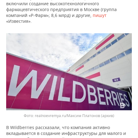
ВОДНЫЕ ВИДЫ СПОРТА
ОБРАЗОВАНИЕ
включили создание высокотехнологичного
фармацевтического предприятия в Москве (группа
ХОККЕЙ С МЯЧОМ
ПРОИСШЕСТВИЯ
компаний «Р-Фарм»; 8,6 млрд) и другие,
пишут
«Известия».
realnoevremya.ru/Максим Платонов
(архив)
В Wildberries рассказали, что компания активно
вкладывается в создание инфраструктуры для малого и