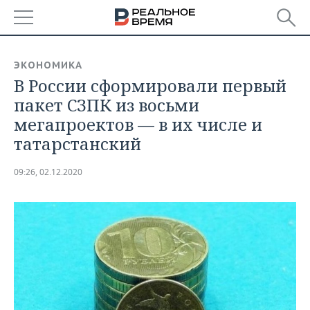
РЕГИОНЫ
ЭКОНОМИКА
В России сформировали первый
БАШКОРТОСТАН
НОВОСТИ
пакет СЗПК из восьми
ТАТАРСТАН
АНАЛИТИКА
мегапроектов — в их числе и
татарстанский
УДМУРТИЯ
НОВОСТИ АНАЛИТИКИ
ЭКОНОМИКА
09:26, 02.12.2020
ДЕКЛАРАЦИИ О ДОХОДАХ
НОВОСТИ ЭКОНОМИКИ
ПРОМЫШЛЕННОСТЬ
КОРОЛИ ГОСЗАКАЗА ПФО
ФИНАНСЫ
НОВОСТИ
НЕДВИЖИМОСТЬ
ПРОМЫШЛЕННОСТИ
ВУЗЫ ТАТАРСТАНА
БАНКИ
НОВОСТИ НЕДВИЖИМОСТИ
АВТО
АГРОПРОМ
КОМУ ПРИНАДЛЕЖАТ
БЮДЖЕТ
НОВОСТИ АВТО
БИЗНЕС
ТОРГОВЫЕ ЦЕНТРЫ
МАШИНОСТРОЕНИЕ
ТАТАРСТАНА
ИНВЕСТИЦИИ
НОВОСТИ БИЗНЕСА
ТЕХНОЛОГИИ