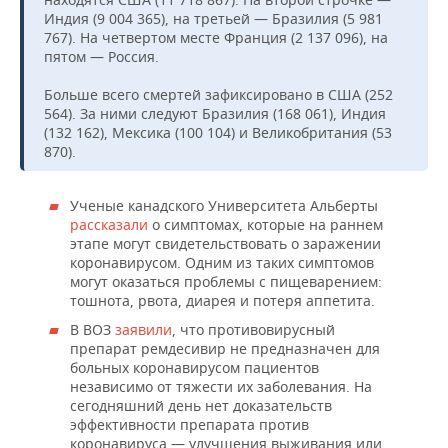
Индия (9 004 365), на третьей — Бразилия (5 981
767). На четвертом месте Франция (2 137 096), на
пятом — Россия.
Больше всего смертей зафиксировано в США (252
564). За ними следуют Бразилия (168 061), Индия
(132 162), Мексика (100 104) и Великобритания (53
870).
Ученые канадского Университета Альберты
рассказали
о симптомах, которые на раннем
этапе могут свидетельствовать о заражении
коронавирусом. Одним из таких симптомов
могут оказаться проблемы с пищеварением:
тошнота, рвота, диарея и потеря аппетита.
В ВОЗ
заявили
, что противовирусный
препарат ремдесивир не предназначен для
больных коронавирусом пациентов
независимо от тяжести их заболевания. На
сегодняшний день нет доказательств
эффективности препарата против
коронавируса — улучшения выживания или