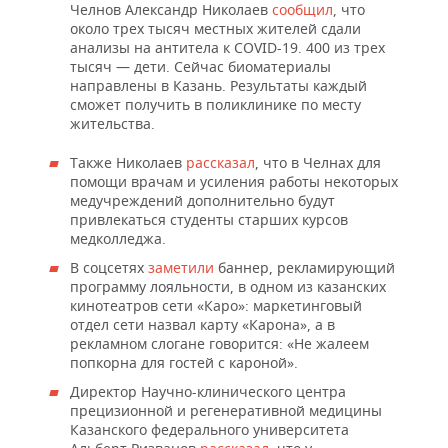
ВОДНЫЕ ВИДЫ СПОРТА
ОБРАЗОВАНИЕ
Челнов Александр Николаев
сообщил
, что
около трех тысяч местных жителей сдали
анализы на антитела к COVID-19. 400 из трех
ХОККЕЙ С МЯЧОМ
ПРОИСШЕСТВИЯ
тысяч — дети. Сейчас биоматериалы
направлены в Казань. Результаты каждый
сможет получить в поликлинике по месту
жительства.
Также Николаев
рассказал
, что в Челнах для
помощи врачам и усиления работы некоторых
медучреждений дополнительно будут
привлекаться студенты старших курсов
медколледжа.
В соцсетях
заметили
баннер, рекламирующий
программу лояльности, в одном из казанских
кинотеатров сети «Каро»: маркетинговый
отдел сети назвал карту «Карона», а в
рекламном слогане говорится: «Не жалеем
попкорна для гостей с кароной».
Директор Научно-клинического центра
прецизионной и регенеративной медицины
Казанского федерального университета