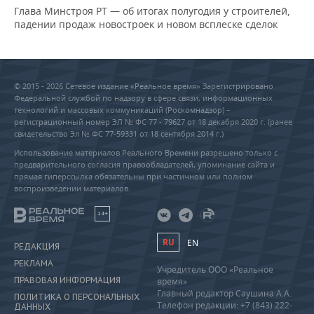
Глава Минстроя РТ — об итогах полугодия у строителей,
падении продаж новостроек и новом всплеске сделок
© 2015 - 2026 Сетевое издание «Реальное время» Зарегистрировано
Федеральной службой по надзору в сфере связи, информационных
технологий и массовых коммуникаций (Роскомнадзор) –
регистрационный номер ЭЛ № ФС 77 - 79627 от 18 декабря 2020 г. (ранее
свидетельство Эл № ФС 77-59331 от 18 сентября 2014 г.)
Использование материалов Реального Времени разрешено только с
предварительного согласия правообладателей, упоминание сайта и
прямая гиперссылка обязательны при частичном или полном
воспроизведении материалов.
18+
RU
EN
РЕДАКЦИЯ
РЕКЛАМА
Учредитель ООО «Реальное
ПРАВОВАЯ ИНФОРМАЦИЯ
время»
Главный редактор Саушина А.А.
ПОЛИТИКА О ПЕРСОНАЛЬНЫХ
Телефон редакции: +7 (843) 222-
ДАННЫХ