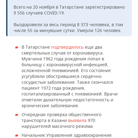
НЕФТЕХИМИЯ
Всего на 20 ноября в Татарстане зарегистрировано
РОЗНИЧНАЯ ТОРГОВЛЯ
НОВОСТИ ТЕХНОЛОГИЙ
МЕРОПРИЯТИЯ
9 556 случаев COVID-19.
НЕФТЬ
Выздоровели за весь период 8 373 человека, в том
ТРАНСПОРТ
IT
НОВОСТИ МЕРОПРИЯТИЙ
СПОРТ
ОПК
числе 55 за минувшие сутки. Умерли 126 человек.
УСЛУГИ
МЕДИА
ВЫЕЗДНАЯ РЕДАКЦИЯ
НОВОСТИ СПОРТА
ОБЩЕСТВО
ЭНЕРГЕТИКА
В Татарстане
подтвердилось
еще два
смертельных случая от коронавируса.
ТЕЛЕКОММУНИКАЦИИ
БИЗНЕС-БРАНЧИ
ФУТБОЛ
НОВОСТИ ОБЩЕСТВА
ФОТОГАЛЕРЕЯ
Мужчина 1962 года рождения попал в
больницу с коронавирусной инфекцией,
ONLINE-КОНФЕРЕНЦИИ
ХОККЕЙ
ВЛАСТЬ
СЮЖЕТЫ
осложненной пневмонией. Его состояние
усугубляли обострившиеся сердечно-
ОТКРЫТАЯ ЛЕКЦИЯ
БАСКЕТБОЛ
ИНФРАСТРУКТУРА
сосудистые заболевания. Также скончался
СПРАВОЧНИК
пациент 1972 года рождения,
госпитализированный с пневмонией. Врачи
ВОЛЕЙБОЛ
ИСТОРИЯ
СПИСОК ПЕРСОН
ПОЛНАЯ ВЕРСИЯ
отметили дыхательную недостаточность и
хронические заболевания.
КИБЕРСПОРТ
КУЛЬТУРА
СПИСОК КОМПАНИЙ
Очередная проверка общественного
транспорта в Казани
выявила
970
ФИГУРНОЕ КАТАНИЕ
МЕДИЦИНА
нарушителей масочного режима.
Начальник Управления здравоохранения