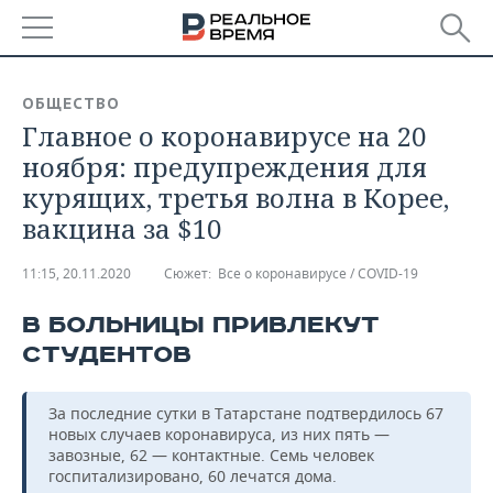
РЕГИОНЫ
ОБЩЕСТВО
Главное о коронавирусе на 20
БАШКОРТОСТАН
НОВОСТИ
ноября: предупреждения для
ТАТАРСТАН
АНАЛИТИКА
курящих, третья волна в Корее,
вакцина за $10
УДМУРТИЯ
НОВОСТИ АНАЛИТИКИ
ЭКОНОМИКА
11:15, 20.11.2020
Сюжет:
Все о коронавирусе / COVID-19
ДЕКЛАРАЦИИ О ДОХОДАХ
НОВОСТИ ЭКОНОМИКИ
ПРОМЫШЛЕННОСТЬ
В БОЛЬНИЦЫ ПРИВЛЕКУТ
КОРОЛИ ГОСЗАКАЗА ПФО
ФИНАНСЫ
НОВОСТИ
НЕДВИЖИМОСТЬ
ПРОМЫШЛЕННОСТИ
СТУДЕНТОВ
ВУЗЫ ТАТАРСТАНА
БАНКИ
НОВОСТИ НЕДВИЖИМОСТИ
АВТО
АГРОПРОМ
За последние сутки в Татарстане подтвердилось 67
КОМУ ПРИНАДЛЕЖАТ
БЮДЖЕТ
НОВОСТИ АВТО
БИЗНЕС
новых случаев коронавируса, из них пять —
ТОРГОВЫЕ ЦЕНТРЫ
МАШИНОСТРОЕНИЕ
завозные, 62 — контактные. Семь человек
ТАТАРСТАНА
госпитализировано, 60 лечатся дома.
ИНВЕСТИЦИИ
НОВОСТИ БИЗНЕСА
ТЕХНОЛОГИИ