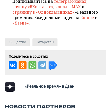
ВОДНЫЕ ВИДЫ СПОРТА
ОБРАЗОВАНИЕ
Подписывайтесь на
телеграм-канал
,
группу «ВКонтакте»
,
канал в MAX
и
страницу в «Одноклассниках»
«Реального
ХОККЕЙ С МЯЧОМ
ПРОИСШЕСТВИЯ
времени». Ежедневные видео на
Rutube
и
«Дзене»
.
Общество
Татарстан
Поделитесь в соцсетях
«Реальное время» в Дзен
НОВОСТИ ПАРТНЕРОВ