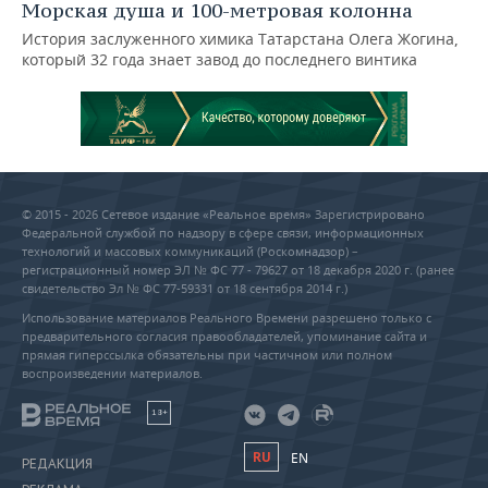
Морская душа и 100-метровая колонна
История заслуженного химика Татарстана Олега Жогина,
который 32 года знает завод до последнего винтика
© 2015 - 2026 Сетевое издание «Реальное время» Зарегистрировано
Федеральной службой по надзору в сфере связи, информационных
технологий и массовых коммуникаций (Роскомнадзор) –
регистрационный номер ЭЛ № ФС 77 - 79627 от 18 декабря 2020 г. (ранее
свидетельство Эл № ФС 77-59331 от 18 сентября 2014 г.)
Использование материалов Реального Времени разрешено только с
предварительного согласия правообладателей, упоминание сайта и
прямая гиперссылка обязательны при частичном или полном
воспроизведении материалов.
18+
RU
EN
РЕДАКЦИЯ