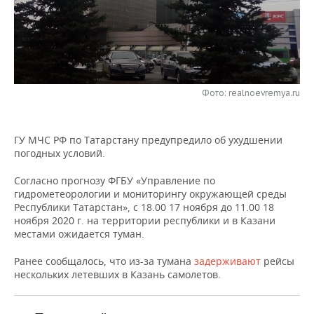
НЕФТЕХИМИЯ
РОЗНИЧНАЯ ТОРГОВЛЯ
НОВОСТИ ТЕХНОЛОГИЙ
МЕРОПРИЯТИЯ
НЕФТЬ
ТРАНСПОРТ
IT
НОВОСТИ МЕРОПРИЯТИЙ
СПОРТ
ОПК
УСЛУГИ
МЕДИА
ВЫЕЗДНАЯ РЕДАКЦИЯ
НОВОСТИ СПОРТА
ОБЩЕСТВО
Фото: realnoevremya.ru
ЭНЕРГЕТИКА
ТЕЛЕКОММУНИКАЦИИ
БИЗНЕС-БРАНЧИ
ФУТБОЛ
НОВОСТИ ОБЩЕСТВА
ФОТОГАЛЕРЕЯ
ГУ МЧС РФ по Татарстану предупредило об ухудшении
погодных условий.
ONLINE-КОНФЕРЕНЦИИ
ХОККЕЙ
ВЛАСТЬ
СЮЖЕТЫ
Согласно прогнозу ФГБУ «Управление по
ОТКРЫТАЯ ЛЕКЦИЯ
БАСКЕТБОЛ
ИНФРАСТРУКТУРА
СПРАВОЧНИК
гидрометеорологии и мониторингу окружающей среды
Республики Татарстан», с 18.00 17 ноября до 11.00 18
ВОЛЕЙБОЛ
ИСТОРИЯ
СПИСОК ПЕРСОН
ПОЛНАЯ ВЕРСИЯ
ноября 2020 г. на территории республики и в Казани
местами ожидается туман.
КИБЕРСПОРТ
КУЛЬТУРА
СПИСОК КОМПАНИЙ
Ранее сообщалось, что из-за тумана
задерживают
рейсы
нескольких летевших в Казань самолетов.
ФИГУРНОЕ КАТАНИЕ
МЕДИЦИНА