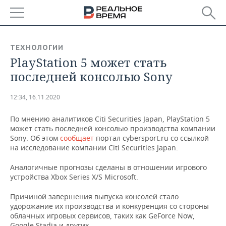
РЕГИОНЫ
ТЕХНОЛОГИИ
PlayStation 5 может стать
БАШКОРТОСТАН
НОВОСТИ
последней консолью Sony
ТАТАРСТАН
АНАЛИТИКА
12:34, 16.11.2020
УДМУРТИЯ
НОВОСТИ АНАЛИТИКИ
ЭКОНОМИКА
По мнению аналитиков Citi Securities Japan, PlayStation 5
может стать последней консолью производства компании
ДЕКЛАРАЦИИ О ДОХОДАХ
НОВОСТИ ЭКОНОМИКИ
ПРОМЫШЛЕННОСТЬ
Sony. Об этом
сообщает
портал cybersport.ru со ссылкой
на исследование компании Citi Securities Japan.
КОРОЛИ ГОСЗАКАЗА ПФО
ФИНАНСЫ
НОВОСТИ
НЕДВИЖИМОСТЬ
ПРОМЫШЛЕННОСТИ
Аналогичные прогнозы сделаны в отношении игрового
ВУЗЫ ТАТАРСТАНА
БАНКИ
НОВОСТИ НЕДВИЖИМОСТИ
АВТО
устройства Xbox Series X/S Microsoft.
АГРОПРОМ
Причиной завершения выпуска консолей стало
КОМУ ПРИНАДЛЕЖАТ
БЮДЖЕТ
НОВОСТИ АВТО
БИЗНЕС
ТОРГОВЫЕ ЦЕНТРЫ
МАШИНОСТРОЕНИЕ
удорожание их производства и конкуренция со стороны
ТАТАРСТАНА
облачных игровых сервисов, таких как GeForce Now,
ИНВЕСТИЦИИ
НОВОСТИ БИЗНЕСА
ТЕХНОЛОГИИ
Google Stadia и других.