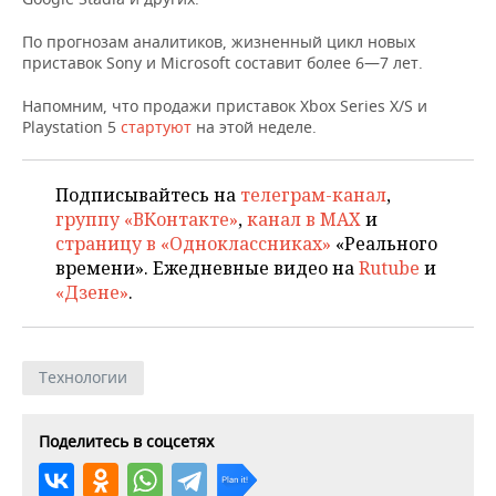
НЕФТЕХИМИЯ
РОЗНИЧНАЯ ТОРГОВЛЯ
НОВОСТИ ТЕХНОЛОГИЙ
МЕРОПРИЯТИЯ
По прогнозам аналитиков, жизненный цикл новых
НЕФТЬ
приставок Sony и Microsoft составит более 6—7 лет.
ТРАНСПОРТ
IT
НОВОСТИ МЕРОПРИЯТИЙ
СПОРТ
Напомним, что продажи приставок Xbox Series X/S и
ОПК
Playstation 5
стартуют
на этой неделе.
УСЛУГИ
МЕДИА
ВЫЕЗДНАЯ РЕДАКЦИЯ
НОВОСТИ СПОРТА
ОБЩЕСТВО
ЭНЕРГЕТИКА
ТЕЛЕКОММУНИКАЦИИ
БИЗНЕС-БРАНЧИ
ФУТБОЛ
НОВОСТИ ОБЩЕСТВА
Подписывайтесь на
телеграм-канал
,
ФОТОГАЛЕРЕЯ
группу «ВКонтакте»
,
канал в MAX
и
страницу в «Одноклассниках»
«Реального
ONLINE-КОНФЕРЕНЦИИ
ХОККЕЙ
ВЛАСТЬ
СЮЖЕТЫ
времени». Ежедневные видео на
Rutube
и
«Дзене»
.
ОТКРЫТАЯ ЛЕКЦИЯ
БАСКЕТБОЛ
ИНФРАСТРУКТУРА
СПРАВОЧНИК
ВОЛЕЙБОЛ
ИСТОРИЯ
СПИСОК ПЕРСОН
ПОЛНАЯ ВЕРСИЯ
Технологии
КИБЕРСПОРТ
КУЛЬТУРА
СПИСОК КОМПАНИЙ
Поделитесь в соцсетях
ФИГУРНОЕ КАТАНИЕ
МЕДИЦИНА