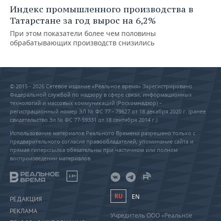
Индекс промышленного производства в
Татарстане за год вырос на 6,2%
При этом показатели более чем половины
обрабатывающих производств снизились
© 2015 - 2026 Сетевое издание «Реальное время» Зарегистрировано
Федеральной службой по надзору в сфере связи, информационных
технологий и массовых коммуникаций (Роскомнадзор) –
регистрационный номер ЭЛ № ФС 77 - 79627 от 18 декабря 2020 г. (ранее
свидетельство Эл № ФС 77-59331 от 18 сентября 2014 г.)
Использование материалов Реального Времени разрешено только с
предварительного согласия правообладателей, упоминание сайта и
прямая гиперссылка обязательны при частичном или полном
воспроизведении материалов.
18+
RU
EN
РЕДАКЦИЯ
РЕКЛАМА
Учредитель ООО «Реальное