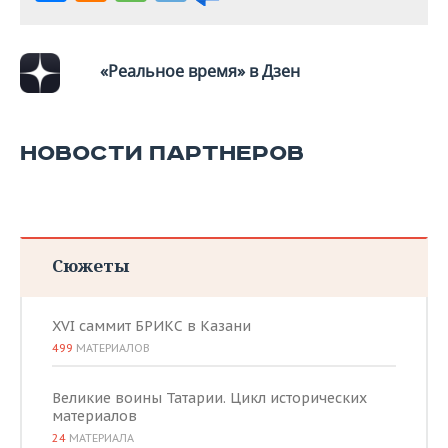
ВОДНЫЕ ВИДЫ СПОРТА
ОБРАЗОВАНИЕ
ХОККЕЙ С МЯЧОМ
ПРОИСШЕСТВИЯ
«Реальное время» в Дзен
НОВОСТИ ПАРТНЕРОВ
Сюжеты
XVI саммит БРИКС в Казани
499
МАТЕРИАЛОВ
Великие воины Татарии. Цикл исторических
материалов
24
МАТЕРИАЛА