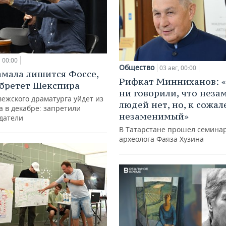
00:00
Общество
03 авг, 00:00
амала лишится Фоссе,
Рифкат Минниханов: «
бретет Шекспира
ни говорили, что нез
ежского драматурга уйдет из
людей нет, но, к сожал
а в декабре: запретили
незаменимый»
датели
В Татарстане прошел семина
археолога Фаяза Хузина