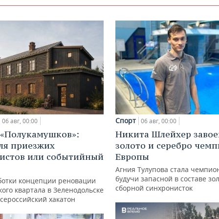
Спорт
06 авг, 00:00
06 авг, 00:00
 «Полукамушков»:
Никита Шлейхер завое
ля приезжих
золото и серебро чем
истов или событийный
Европы
Агния Тулупова стала чемпио
будучи запасной в составе зо
ботки концепции реновации
сборной синхронисток
ого квартала в Зеленодольске
всероссийский хакатон