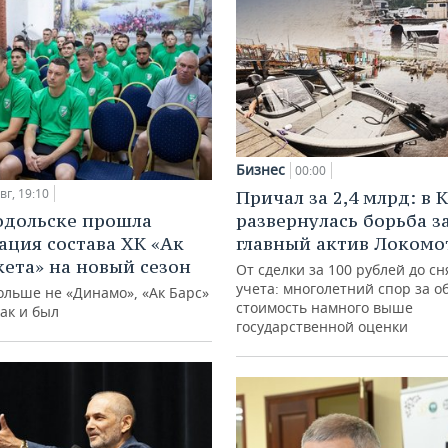
Бизнес
00:00
вг, 19:10
Причал за 2,4 млрд: в 
одольске прошла
развернулась борьба з
ация состава ХК «Ак
главный актив Локомо
кета» на новый сезон
От сделки за 100 рублей до сн
учета: многолетний спор за о
ольше не «Динамо», «Ак Барс»
стоимость намного выше
как и был
государственной оценки