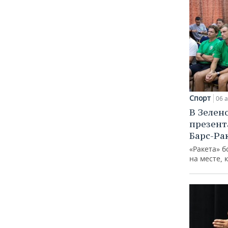
Спорт
06 а
В Зелен
презент
Барс-Ра
«Ракета» б
на месте, 