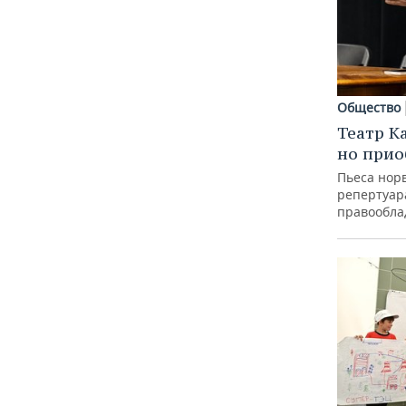
Общество
Театр К
но прио
Пьеса норв
репертуар
правообла