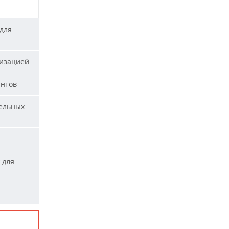
для
лизацией
антов
тельных
 для