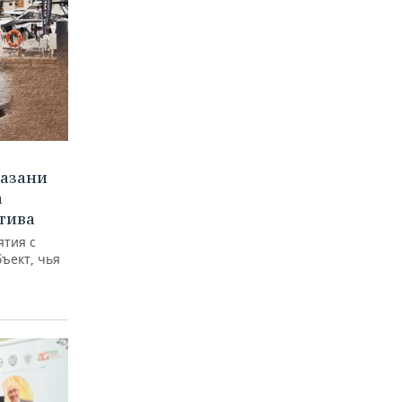
Казани
а
тива
ятия с
бъект, чья