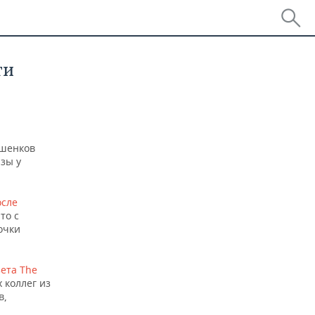
ти
ашенков
зы у
осле
то с
очки
ета The
 коллег из
в,