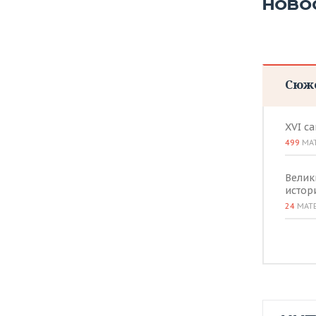
ВОДНЫЕ ВИДЫ СПОРТА
ОБРАЗОВАНИЕ
НОВО
ХОККЕЙ С МЯЧОМ
ПРОИСШЕСТВИЯ
Сюж
XVI с
499
МА
Велик
истор
24
МАТ