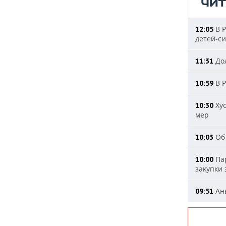
ЧИ
В Р
12:05
детей-с
Дол
11:31
В Р
10:59
Хус
10:30
мер
Объ
10:03
Пар
10:00
закупки
Анв
09:51