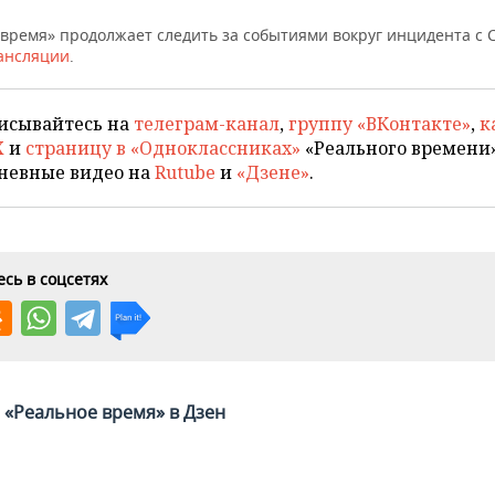
 время» продолжает следить за событиями вокруг инцидента с 
ансляции
.
исывайтесь на
телеграм-канал
,
группу «ВКонтакте»
,
к
X
и
страницу в «Одноклассниках»
«Реального времени»
невные видео на
Rutube
и
«Дзене»
.
сь в соцсетях
«Реальное время» в Дзен