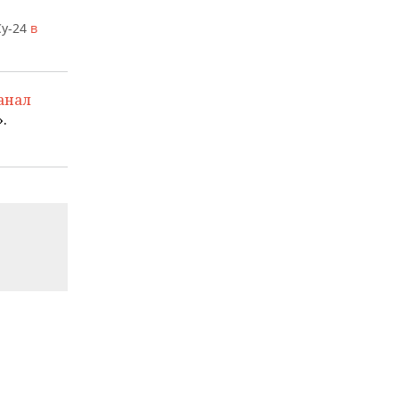
Су-24
в
анал
.