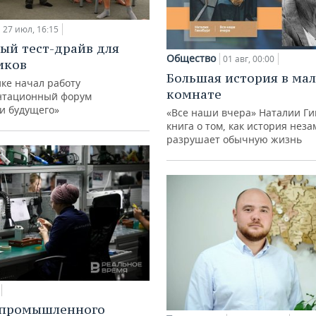
27 июл, 16:15
ый тест-драйв для
Общество
01 авг, 00:00
иков
Большая история в ма
ке начал работу
комнате
нтационный форум
и будущего»
«Все наши вчера» Наталии Ги
книга о том, как история нез
разрушает обычную жизнь
 промышленного