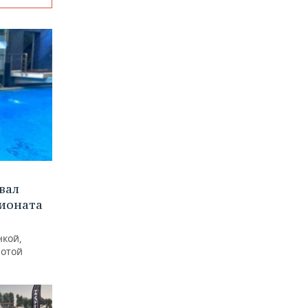
вал
пионата
нкой,
лотой