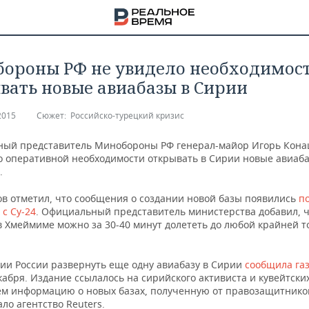
бороны РФ не увидело необходимос
вать новые авиабазы в Сирии
2015
Сюжет:
Российско-турецкий кризис
ый представитель Минобороны РФ генерал-майор Игорь Кон
то оперативной необходимости открывать в Сирии новые авиаба
.
в отметил, что сообщения о создании новой базы появились
п
с Су-24
. Официальный представитель министерства добавил, ч
в Хмеймиме можно за 30-40 минут долететь до любой крайней т
ии России развернуть еще одну авиабазу в Сирии
сообщила газ
НА
кабря. Издание ссылалось на сирийского активиста и кувейтских
атем информацию о новых базах, полученную от правозащитнико
ло агентство Reuters.