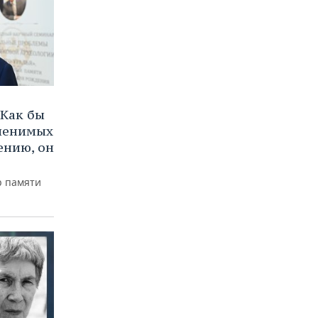
Как бы
аменимых
ению, он
р памяти