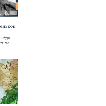
ленькой
нзбург —
аметно