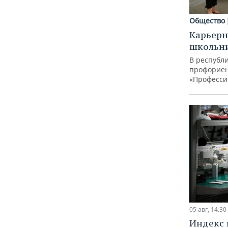
Общество
Карьерн
школьн
В республи
профорие
«Професси
05 авг, 14:30
Индекс