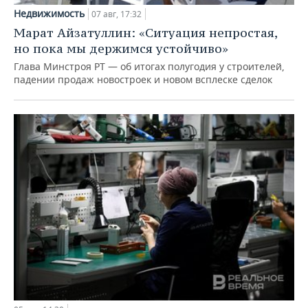
Недвижимость
07 авг, 17:32
Марат Айзатуллин: «Ситуация непростая,
но пока мы держимся устойчиво»
Глава Минстроя РТ — об итогах полугодия у строителей,
падении продаж новостроек и новом всплеске сделок