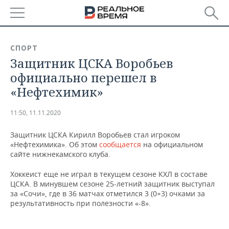
РЕГИОНЫ
СПОРТ
Защитник ЦСКА Воробьев
БАШКОРТОСТАН
НОВОСТИ
официально перешел в
ТАТАРСТАН
АНАЛИТИКА
«Нефтехимик»
УДМУРТИЯ
НОВОСТИ АНАЛИТИКИ
ЭКОНОМИКА
11:50, 11.11.2020
ДЕКЛАРАЦИИ О ДОХОДАХ
НОВОСТИ ЭКОНОМИКИ
ПРОМЫШЛЕННОСТЬ
Защитник ЦСКА Кирилл Воробьев стал игроком
«Нефтехимика». Об этом
сообщается
на официальном
КОРОЛИ ГОСЗАКАЗА ПФО
ФИНАНСЫ
НОВОСТИ
НЕДВИЖИМОСТЬ
сайте нижнекамского клуба.
ПРОМЫШЛЕННОСТИ
Хоккеист еще не играл в текущем сезоне КХЛ в составе
ВУЗЫ ТАТАРСТАНА
БАНКИ
НОВОСТИ НЕДВИЖИМОСТИ
АВТО
ЦСКА. В минувшем сезоне 25-летний защитник выступал
АГРОПРОМ
за «Сочи», где в 36 матчах отметился 3 (0+3) очками за
КОМУ ПРИНАДЛЕЖАТ
БЮДЖЕТ
НОВОСТИ АВТО
БИЗНЕС
результативность при полезности «-8».
ТОРГОВЫЕ ЦЕНТРЫ
МАШИНОСТРОЕНИЕ
ТАТАРСТАНА
ИНВЕСТИЦИИ
НОВОСТИ БИЗНЕСА
ТЕХНОЛОГИИ