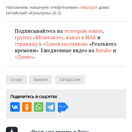
ВОДНЫЕ ВИДЫ СПОРТА
ОБРАЗОВАНИЕ
Напомним, накануне «Нефтехимик»
обыграл
дома
китайский «Куньлунь» (6:2).
ХОККЕЙ С МЯЧОМ
ПРОИСШЕСТВИЯ
Подписывайтесь на
телеграм-канал
,
группу «ВКонтакте»
,
канал в MAX
и
страницу в «Одноклассниках»
«Реального
времени». Ежедневные видео на
Rutube
и
«Дзене»
.
Спорт
Хоккей
Татарстан
Поделитесь в соцсетях