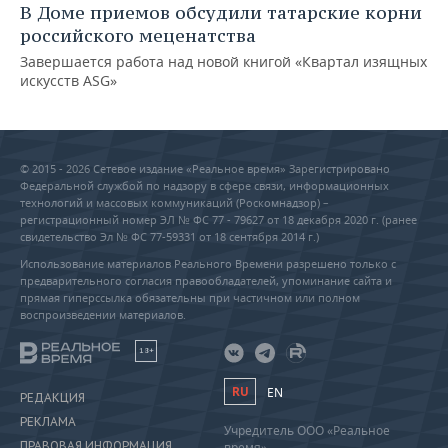
В Доме приемов обсудили татарские корни
российского меценатства
Завершается работа над новой книгой «Квартал изящных
искусств ASG»
© 2015 - 2026 Сетевое издание «Реальное время» Зарегистрировано
Федеральной службой по надзору в сфере связи, информационных
технологий и массовых коммуникаций (Роскомнадзор) –
регистрационный номер ЭЛ № ФС 77 - 79627 от 18 декабря 2020 г. (ранее
свидетельство Эл № ФС 77-59331 от 18 сентября 2014 г.)
Использование материалов Реального Времени разрешено только с
предварительного согласия правообладателей, упоминание сайта и
прямая гиперссылка обязательны при частичном или полном
воспроизведении материалов.
18+
RU
EN
РЕДАКЦИЯ
РЕКЛАМА
Учредитель ООО «Реальное
ПРАВОВАЯ ИНФОРМАЦИЯ
время»