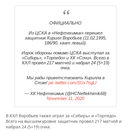
НЕФТЕХИМИЯ
РОЗНИЧНАЯ ТОРГОВЛЯ
НОВОСТИ ТЕХНОЛОГИЙ
МЕРОПРИЯТИЯ
НЕФТЬ
ОФИЦИАЛЬНО
ТРАНСПОРТ
IT
НОВОСТИ МЕРОПРИЯТИЙ
СПОРТ
ОПК
Из ЦСКА в «Нефтехимик» перешел
УСЛУГИ
МЕДИА
ВЫЕЗДНАЯ РЕДАКЦИЯ
НОВОСТИ СПОРТА
ОБЩЕСТВО
защитник Кирилл Воробьев (11.02.1995,
ЭНЕРГЕТИКА
186/90, хват левый).
ТЕЛЕКОММУНИКАЦИИ
БИЗНЕС-БРАНЧИ
ФУТБОЛ
НОВОСТИ ОБЩЕСТВА
ФОТОГАЛЕРЕЯ
Игрок обороны помимо ЦСКА выступал за
«Сибирь», «Торпедо» и ХК «Сочи». Всего в
КХЛ провел 217 матчей и набрал 24 (5+19)
ONLINE-КОНФЕРЕНЦИИ
ХОККЕЙ
ВЛАСТЬ
СЮЖЕТЫ
очка.
ОТКРЫТАЯ ЛЕКЦИЯ
БАСКЕТБОЛ
ИНФРАСТРУКТУРА
Мы рады приветствовать Кирилла в
СПРАВОЧНИК
Стае!
pic.twitter.com/SUx7isjjLI
ВОЛЕЙБОЛ
ИСТОРИЯ
СПИСОК ПЕРСОН
ПОЛНАЯ ВЕРСИЯ
— ХК Нефтехимик (@HCNeftekhimik68)
November 11, 2020
КИБЕРСПОРТ
КУЛЬТУРА
СПИСОК КОМПАНИЙ
В КХЛ Воробьев также играл за «Сибирь» и «Торпедо».
ФИГУРНОЕ КАТАНИЕ
МЕДИЦИНА
Всего на высшем уровне защитник провел 217 матчей и
набрал 24 (5+19) очка.