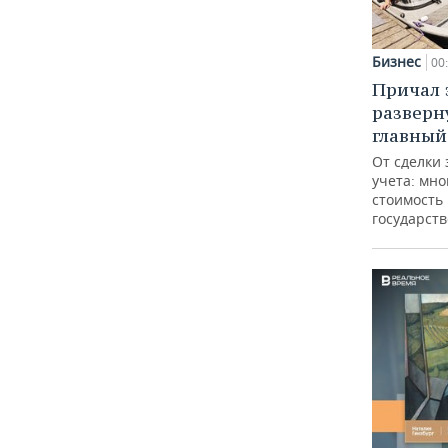
Бизнес
00
Причал з
разверн
главный
От сделки 
учета: мно
стоимость
государст