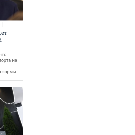
5
дет
й
что
порта на
атформы