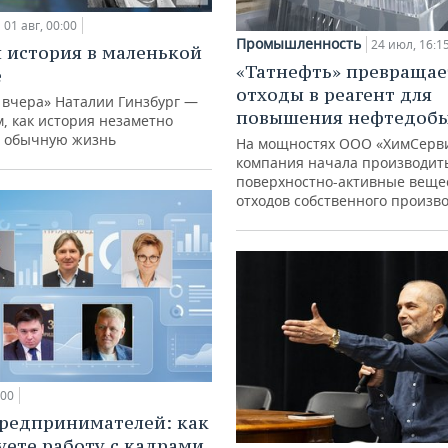
01 авг, 00:00
Промышленность
24 июл, 16:1
 история в маленькой
«Татнефть» превращае
е
отходы в реагент для
 вчера» Наталии Гинзбург —
повышения нефтедоб
м, как история незаметно
 обычную жизнь
На мощностях ООО «ХимСерв
компания начала производит
поверхностно-активные веще
отходов собственного произв
:00
редпринимателей: как
уете работу с кадрами