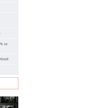
и
»
% за
ублей