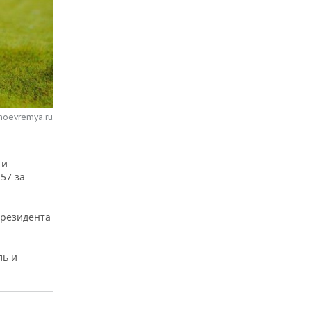
noevremya.ru
 и
57 за
президента
ль и