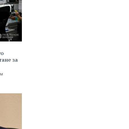
го
тане за
ем