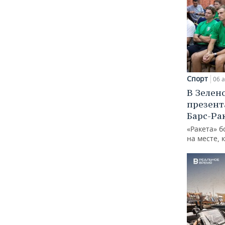
Спорт
06 а
В Зелен
презент
Барс-Ра
«Ракета» б
на месте, 