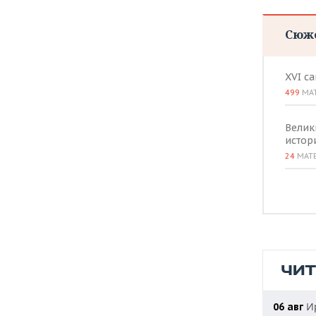
Сюж
XVI с
499
МА
Велик
истор
24
МАТ
ЧИ
Ир
06 авг