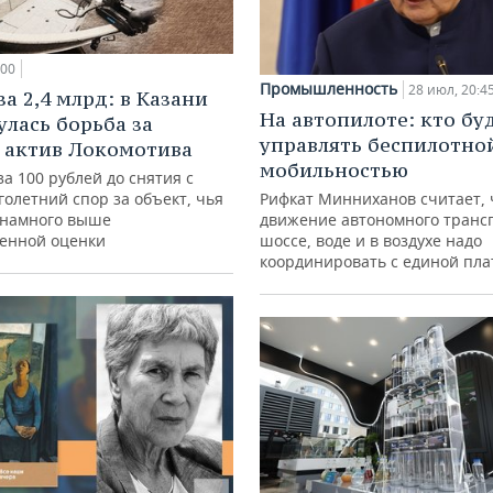
:00
Промышленность
28 июл, 20:4
а 2,4 млрд: в Казани
На автопилоте: кто бу
улась борьба за
управлять беспилотно
 актив Локомотива
мобильностью
за 100 рублей до снятия с
голетний спор за объект, чья
Рифкат Минниханов считает, 
 намного выше
движение автономного транс
венной оценки
шоссе, воде и в воздухе надо
координировать с единой пл