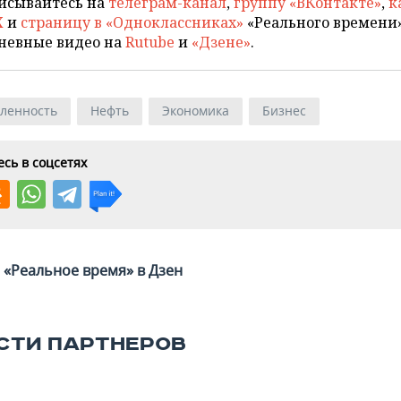
исывайтесь на
телеграм-канал
,
группу «ВКонтакте»
,
к
X
и
страницу в «Одноклассниках»
«Реального времени»
невные видео на
Rutube
и
«Дзене»
.
ленность
Нефть
Экономика
Бизнес
сь в соцсетях
«Реальное время» в Дзен
СТИ ПАРТНЕРОВ