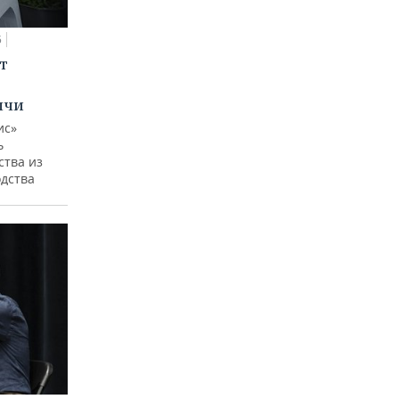
5
т
ычи
ис»
ь
ства из
одства