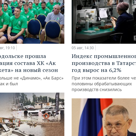
вг, 19:10
05 авг, 14:30
одольске прошла
Индекс промышленно
ация состава ХК «Ак
производства в Татарс
кета» на новый сезон
год вырос на 6,2%
ольше не «Динамо», «Ак Барс»
При этом показатели более ч
как и был
половины обрабатывающих
производств снизились