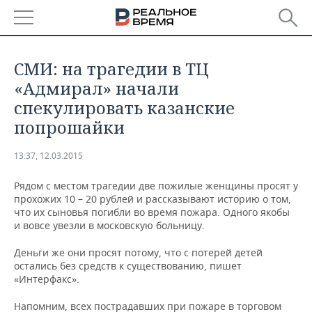
РЕГИОНЫ
СМИ: на трагедии в ТЦ
БАШКОРТОСТАН
НОВОСТИ
«Адмирал» начали
спекулировать казанские
ТАТАРСТАН
АНАЛИТИКА
попрошайки
УДМУРТИЯ
НОВОСТИ АНАЛИТИКИ
ЭКОНОМИКА
13:37, 12.03.2015
ДЕКЛАРАЦИИ О ДОХОДАХ
НОВОСТИ ЭКОНОМИКИ
ПРОМЫШЛЕННОСТЬ
Рядом с местом трагедии две пожилые женщины просят у
прохожих 10 – 20 рублей и рассказывают историю о том,
КОРОЛИ ГОСЗАКАЗА ПФО
ФИНАНСЫ
НОВОСТИ
НЕДВИЖИМОСТЬ
что их сыновья погибли во время пожара. Одного якобы
ПРОМЫШЛЕННОСТИ
и вовсе увезли в московскую больницу.
ВУЗЫ ТАТАРСТАНА
БАНКИ
НОВОСТИ НЕДВИЖИМОСТИ
АВТО
АГРОПРОМ
Деньги же они просят потому, что с потерей детей
остались без средств к существованию, пишет
КОМУ ПРИНАДЛЕЖАТ
БЮДЖЕТ
НОВОСТИ АВТО
БИЗНЕС
«Интерфакс».
ТОРГОВЫЕ ЦЕНТРЫ
МАШИНОСТРОЕНИЕ
ТАТАРСТАНА
ИНВЕСТИЦИИ
НОВОСТИ БИЗНЕСА
ТЕХНОЛОГИИ
Напомним, всех пострадавших при пожаре в торговом