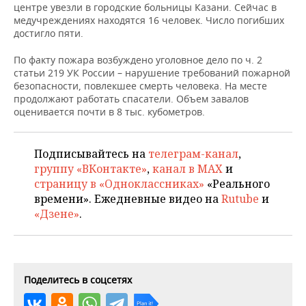
НЕФТЕХИМИЯ
центре увезли в городские больницы Казани. Сейчас в
медучреждениях находятся 16 человек. Число погибших
РОЗНИЧНАЯ ТОРГОВЛЯ
НОВОСТИ ТЕХНОЛОГИЙ
МЕРОПРИЯТИЯ
достигло пяти.
НЕФТЬ
ТРАНСПОРТ
IT
НОВОСТИ МЕРОПРИЯТИЙ
СПОРТ
По факту пожара возбуждено уголовное дело по ч. 2
ОПК
статьи 219 УК России – нарушение требований пожарной
безопасности, повлекшее смерть человека. На месте
УСЛУГИ
МЕДИА
ВЫЕЗДНАЯ РЕДАКЦИЯ
НОВОСТИ СПОРТА
ОБЩЕСТВО
ЭНЕРГЕТИКА
продолжают работать спасатели. Объем завалов
оценивается почти в 8 тыс. кубометров.
ТЕЛЕКОММУНИКАЦИИ
БИЗНЕС-БРАНЧИ
ФУТБОЛ
НОВОСТИ ОБЩЕСТВА
ФОТОГАЛЕРЕЯ
ONLINE-КОНФЕРЕНЦИИ
ХОККЕЙ
ВЛАСТЬ
СЮЖЕТЫ
Подписывайтесь на
телеграм-канал
,
группу «ВКонтакте»
,
канал в MAX
и
ОТКРЫТАЯ ЛЕКЦИЯ
БАСКЕТБОЛ
ИНФРАСТРУКТУРА
СПРАВОЧНИК
страницу в «Одноклассниках»
«Реального
времени». Ежедневные видео на
Rutube
и
«Дзене»
.
ВОЛЕЙБОЛ
ИСТОРИЯ
СПИСОК ПЕРСОН
ПОЛНАЯ ВЕРСИЯ
КИБЕРСПОРТ
КУЛЬТУРА
СПИСОК КОМПАНИЙ
ФИГУРНОЕ КАТАНИЕ
МЕДИЦИНА
Поделитесь в соцсетях