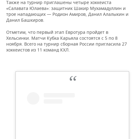
НЕФТЕХИМИЯ
Также на турнир приглашены четыре хоккеиста
«Салавата Юлаева»: защитник Шакир Мухамадуллин и
РОЗНИЧНАЯ ТОРГОВЛЯ
НОВОСТИ ТЕХНОЛОГИЙ
МЕРОПРИЯТИЯ
трое нападающих — Родион Амиров, Данил Алалыкин и
НЕФТЬ
Данил Башкиров.
ТРАНСПОРТ
IT
НОВОСТИ МЕРОПРИЯТИЙ
СПОРТ
ОПК
Отметим, что первый этап Евротура пройдет в
Хельсинки. Матчи Кубка Карьяла состоятся с 5 по 8
УСЛУГИ
МЕДИА
ВЫЕЗДНАЯ РЕДАКЦИЯ
НОВОСТИ СПОРТА
ОБЩЕСТВО
ноября. Всего на турнир сборная России пригласила 27
ЭНЕРГЕТИКА
хоккеистов из 11 команд КХЛ.
ТЕЛЕКОММУНИКАЦИИ
БИЗНЕС-БРАНЧИ
ФУТБОЛ
НОВОСТИ ОБЩЕСТВА
ФОТОГАЛЕРЕЯ
ONLINE-КОНФЕРЕНЦИИ
ХОККЕЙ
ВЛАСТЬ
СЮЖЕТЫ
ОТКРЫТАЯ ЛЕКЦИЯ
БАСКЕТБОЛ
ИНФРАСТРУКТУРА
СПРАВОЧНИК
ВОЛЕЙБОЛ
ИСТОРИЯ
СПИСОК ПЕРСОН
ПОЛНАЯ ВЕРСИЯ
КИБЕРСПОРТ
КУЛЬТУРА
СПИСОК КОМПАНИЙ
ФИГУРНОЕ КАТАНИЕ
МЕДИЦИНА