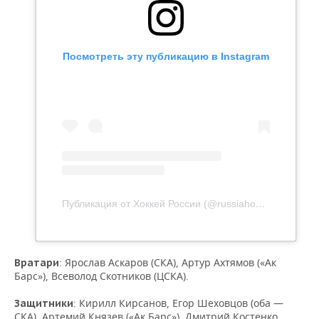
ВОДНЫЕ ВИДЫ СПОРТА
ОБРАЗОВАНИЕ
ХОККЕЙ С МЯЧОМ
ПРОИСШЕСТВИЯ
Посмотреть эту публикацию в Instagram
Публикация от Хоккей России (@russiahockey)
23 Окт
: Ярослав Аскаров (СКА), Артур Ахтямов («Ак
Вратари
Барс»), Всеволод Скотников (ЦСКА).
: Кирилл Кирсанов, Егор Шеховцов (оба —
Защитники
СКА), Артемий Князев («Ак Барс»), Дмитрий Костенко