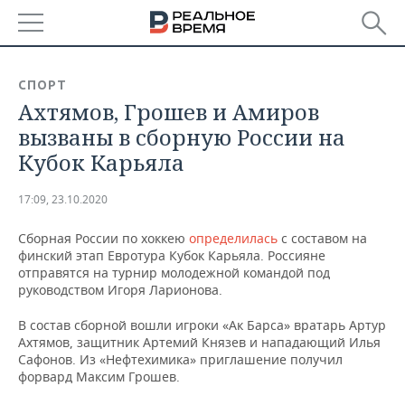
РЕГИОНЫ
СПОРТ
Ахтямов, Грошев и Амиров
БАШКОРТОСТАН
НОВОСТИ
вызваны в сборную России на
ТАТАРСТАН
АНАЛИТИКА
Кубок Карьяла
УДМУРТИЯ
НОВОСТИ АНАЛИТИКИ
ЭКОНОМИКА
17:09, 23.10.2020
ДЕКЛАРАЦИИ О ДОХОДАХ
НОВОСТИ ЭКОНОМИКИ
ПРОМЫШЛЕННОСТЬ
Сборная России по хоккею
определилась
с составом на
финский этап Евротура Кубок Карьяла. Россияне
КОРОЛИ ГОСЗАКАЗА ПФО
ФИНАНСЫ
НОВОСТИ
НЕДВИЖИМОСТЬ
отправятся на турнир молодежной командой под
ПРОМЫШЛЕННОСТИ
руководством Игоря Ларионова.
ВУЗЫ ТАТАРСТАНА
БАНКИ
НОВОСТИ НЕДВИЖИМОСТИ
АВТО
В состав сборной вошли игроки «Ак Барса» вратарь Артур
АГРОПРОМ
Ахтямов, защитник Артемий Князев и нападающий Илья
КОМУ ПРИНАДЛЕЖАТ
БЮДЖЕТ
НОВОСТИ АВТО
БИЗНЕС
Сафонов. Из «Нефтехимика» приглашение получил
ТОРГОВЫЕ ЦЕНТРЫ
МАШИНОСТРОЕНИЕ
форвард Максим Грошев.
ТАТАРСТАНА
ИНВЕСТИЦИИ
НОВОСТИ БИЗНЕСА
ТЕХНОЛОГИИ