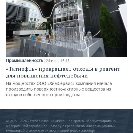
Промышленность
24 июл, 16:15
«Татнефть» превращает отходы в реагент
для повышения нефтедобычи
На мощностях ООО «ХимСервис» компания начала
производить поверхностно-активные вещества из
отходов собственного производства
© 2015 - 2026 Сетевое издание «Реальное время» Зарегистрировано
Федеральной службой по надзору в сфере связи, информационных
технологий и массовых коммуникаций (Роскомнадзор) –