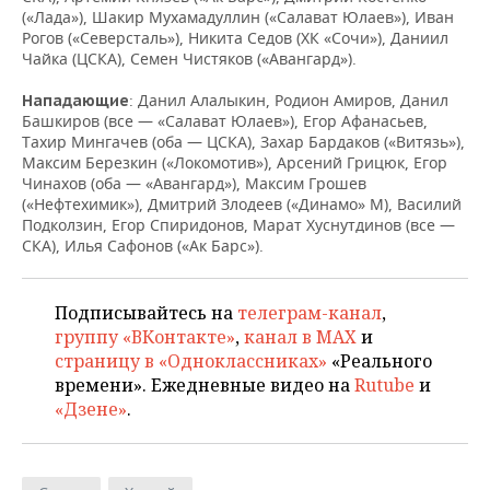
(«Лада»), Шакир Мухамадуллин («Салават Юлаев»), Иван
Рогов («Северсталь»), Никита Седов (ХК «Сочи»), Даниил
Чайка (ЦСКА), Семен Чистяков («Авангард»).
: Данил Алалыкин, Родион Амиров, Данил
Нападающие
Башкиров (все — «Салават Юлаев»), Егор Афанасьев,
Тахир Мингачев (оба — ЦСКА), Захар Бардаков («Витязь»),
Максим Березкин («Локомотив»), Арсений Грицюк, Егор
Чинахов (оба — «Авангард»), Максим Грошев
(«Нефтехимик»), Дмитрий Злодеев («Динамо» М), Василий
Подколзин, Егор Спиридонов, Марат Хуснутдинов (все —
СКА), Илья Сафонов («Ак Барс»).
Подписывайтесь на
телеграм-канал
,
группу «ВКонтакте»
,
канал в MAX
и
страницу в «Одноклассниках»
«Реального
времени». Ежедневные видео на
Rutube
и
«Дзене»
.