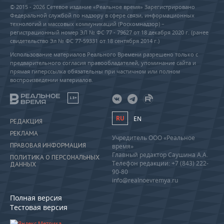
© 2015 - 2026 Сетевое издание «Реальное время» Зарегистрировано
Федеральной службой по надзору в сфере связи, информационных
технологий и массовых коммуникаций (Роскомнадзор) –
регистрационный номер ЭЛ № ФС 77 - 79627 от 18 декабря 2020 г. (ранее
свидетельство Эл № ФС 77-59331 от 18 сентября 2014 г.)
Использование материалов Реального Времени разрешено только с
предварительного согласия правообладателей, упоминание сайта и
прямая гиперссылка обязательны при частичном или полном
воспроизведении материалов.
18+
RU
EN
РЕДАКЦИЯ
РЕКЛАМА
Учредитель ООО «Реальное
ПРАВОВАЯ ИНФОРМАЦИЯ
время»
Главный редактор Саушина А.А.
ПОЛИТИКА О ПЕРСОНАЛЬНЫХ
Телефон редакции: +7 (843) 222-
ДАННЫХ
90-80
info@realnoevremya.ru
Полная версия
Тестовая версия