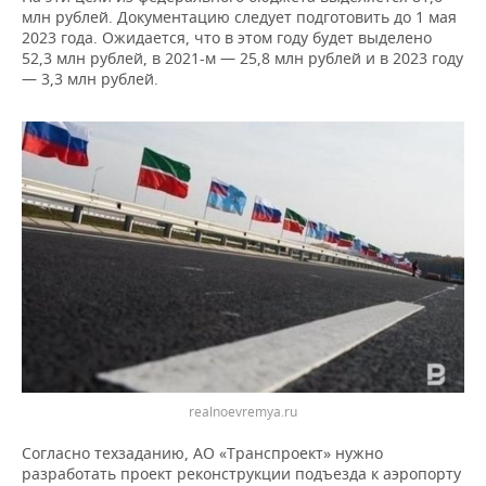
НЕФТЕХИМИЯ
млн рублей. Документацию следует подготовить до 1 мая
2023 года. Ожидается, что в этом году будет выделено
РОЗНИЧНАЯ ТОРГОВЛЯ
НОВОСТИ ТЕХНОЛОГИЙ
МЕРОПРИЯТИЯ
НЕФТЬ
52,3 млн рублей, в 2021-м — 25,8 млн рублей и в 2023 году
— 3,3 млн рублей.
ТРАНСПОРТ
IT
НОВОСТИ МЕРОПРИЯТИЙ
СПОРТ
ОПК
УСЛУГИ
МЕДИА
ВЫЕЗДНАЯ РЕДАКЦИЯ
НОВОСТИ СПОРТА
ОБЩЕСТВО
ЭНЕРГЕТИКА
ТЕЛЕКОММУНИКАЦИИ
БИЗНЕС-БРАНЧИ
ФУТБОЛ
НОВОСТИ ОБЩЕСТВА
ФОТОГАЛЕРЕЯ
ONLINE-КОНФЕРЕНЦИИ
ХОККЕЙ
ВЛАСТЬ
СЮЖЕТЫ
ОТКРЫТАЯ ЛЕКЦИЯ
БАСКЕТБОЛ
ИНФРАСТРУКТУРА
СПРАВОЧНИК
ВОЛЕЙБОЛ
ИСТОРИЯ
СПИСОК ПЕРСОН
ПОЛНАЯ ВЕРСИЯ
КИБЕРСПОРТ
КУЛЬТУРА
СПИСОК КОМПАНИЙ
realnoevremya.ru
ФИГУРНОЕ КАТАНИЕ
МЕДИЦИНА
Согласно техзаданию, АО «Транспроект» нужно
разработать проект реконструкции подъезда к аэропорту