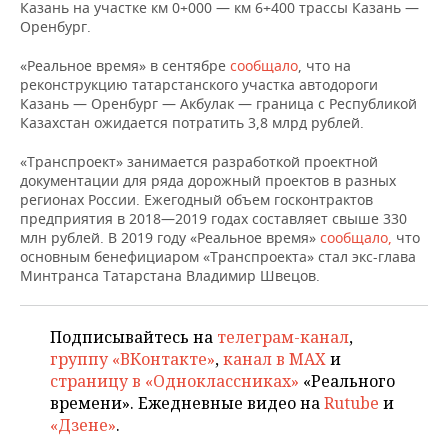
ВОДНЫЕ ВИДЫ СПОРТА
ОБРАЗОВАНИЕ
Казань на участке км 0+000 — км 6+400 трассы Казань —
Оренбург.
ХОККЕЙ С МЯЧОМ
ПРОИСШЕСТВИЯ
«Реальное время» в сентябре
сообщало
, что на
реконструкцию татарстанского участка автодороги
Казань — Оренбург — Акбулак — граница с Республикой
Казахстан ожидается потратить 3,8 млрд рублей.
«Транспроект» занимается разработкой проектной
документации для ряда дорожный проектов в разных
регионах России. Ежегодный объем госконтрактов
предприятия в 2018—2019 годах составляет свыше 330
млн рублей. В 2019 году «Реальное время»
сообщало,
что
основным бенефициаром «Транспроекта» стал экс-глава
Минтранса Татарстана Владимир Швецов.
Подписывайтесь на
телеграм-канал
,
группу «ВКонтакте»
,
канал в MAX
и
страницу в «Одноклассниках»
«Реального
времени». Ежедневные видео на
Rutube
и
«Дзене»
.