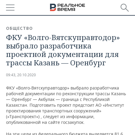
РЕГИОНЫ
ОБЩЕСТВО
ФКУ «Волго-Вятскуправтодор»
БАШКОРТОСТАН
НОВОСТИ
выбрало разработчика
ТАТАРСТАН
АНАЛИТИКА
проектной документации для
трассы Казань — Оренбург
УДМУРТИЯ
НОВОСТИ АНАЛИТИКИ
ЭКОНОМИКА
09:43, 20.10.2020
ДЕКЛАРАЦИИ О ДОХОДАХ
НОВОСТИ ЭКОНОМИКИ
ПРОМЫШЛЕННОСТЬ
ФКУ «Волго-Вятскуправтодор» выбрало разработчика
КОРОЛИ ГОСЗАКАЗА ПФО
ФИНАНСЫ
НОВОСТИ
НЕДВИЖИМОСТЬ
рабочей документации по реконструкции трассы Казань
ПРОМЫШЛЕННОСТИ
— Оренбург — Акбулак — граница с Республикой
ВУЗЫ ТАТАРСТАНА
БАНКИ
НОВОСТИ НЕДВИЖИМОСТИ
АВТО
Казахстан. Подготовить проект предстоит АО «Институт
АГРОПРОМ
проектирования транспортных сооружений»
(«Транспроект») , следует из информации,
КОМУ ПРИНАДЛЕЖАТ
БЮДЖЕТ
НОВОСТИ АВТО
БИЗНЕС
опубликованной на сайте госзакупок.
ТОРГОВЫЕ ЦЕНТРЫ
МАШИНОСТРОЕНИЕ
ТАТАРСТАНА
ИНВЕСТИЦИИ
НОВОСТИ БИЗНЕСА
ТЕХНОЛОГИИ
На эти цели из федерального бюджета выделяется 81,6