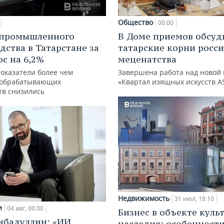
Общество
00:00
 промышленного
В Доме приемов обсуд
дства в Татарстане за
татарские корни росс
ос на 6,2%
меценатства
показатели более чем
Завершена работа над новой 
 обрабатывающих
«Квартал изящных искусств A
тв снизились
Недвижимость
31 июл, 18:10
и
04 авг, 00:00
Бизнес в объекте куль
ибадуллин: «ИИ
наследия: особенност