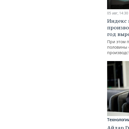
05 авг, 14:30
Индекс
произво
год выр
При этом 
половины
производс
Технологи
Айдар Г