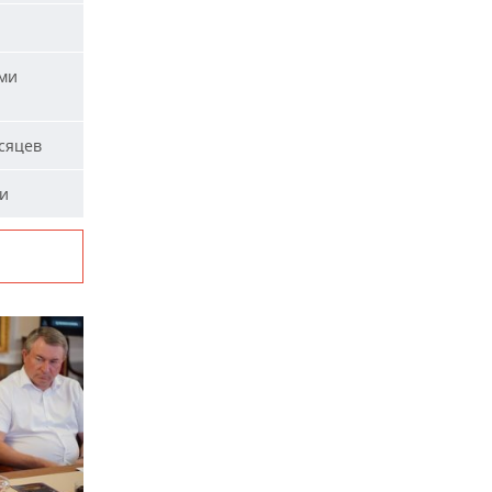
ыми
сяцев
ми