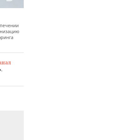
спечении
анизацию
оринга
анал
.