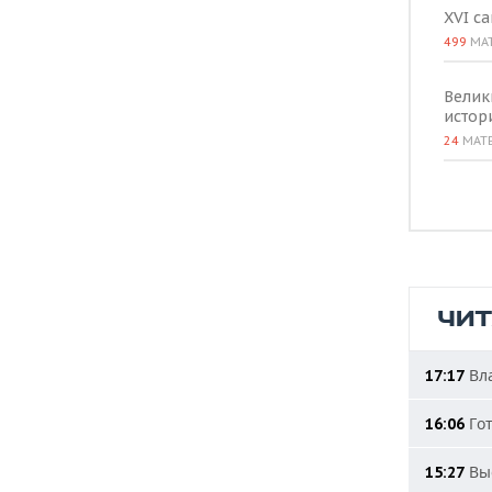
XVI с
499
МА
Велик
истор
24
МАТ
ЧИ
Вла
17:17
Гот
16:06
Выс
15:27