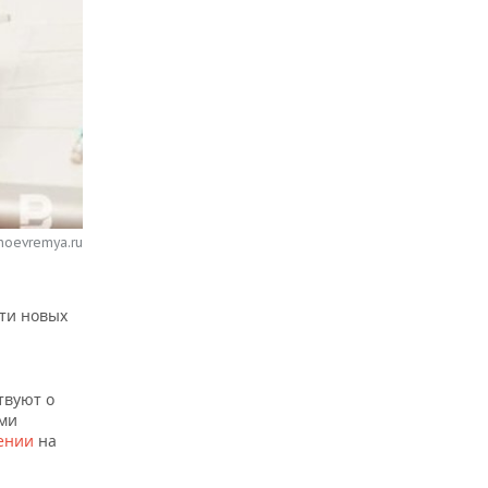
noevremya.ru
сти новых
твуют о
ими
ении
на