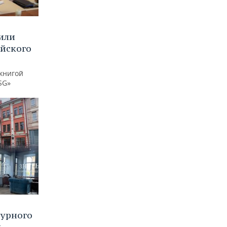
или
ийского
книгой
SG»
турного
и