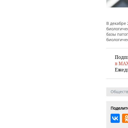
В декабре 
биологиче
базы пато
биологичес
Подп
в MA
Ежед
Общест
Поделите