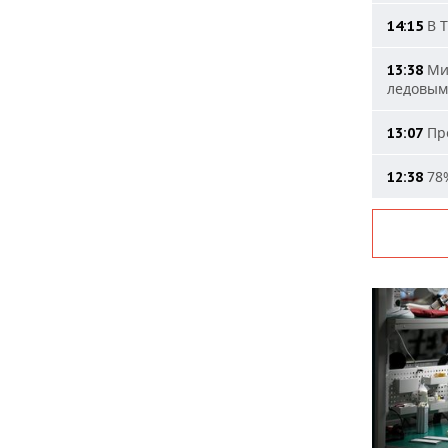
В Т
14:15
Мин
13:38
ледовым
Про
13:07
78%
12:38