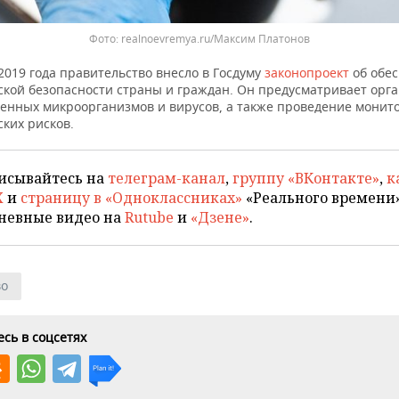
realnoevremya.ru/Максим Платонов
2019 года правительство внесло в Госдуму
законопроект
об обе
ской безопасности страны и граждан. Он предусматривает орг
генных микроорганизмов и вирусов, а также проведение монит
ких рисков.
исывайтесь на
телеграм-канал
,
группу «ВКонтакте»
,
к
X
и
страницу в «Одноклассниках»
«Реального времени»
невные видео на
Rutube
и
«Дзене»
.
во
сь в соцсетях