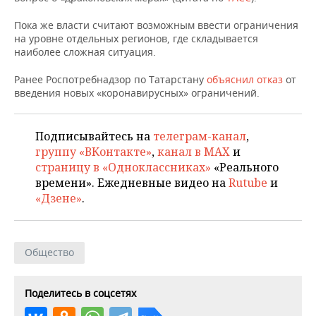
НЕФТЕХИМИЯ
Пока же власти считают возможным ввести ограничения
РОЗНИЧНАЯ ТОРГОВЛЯ
НОВОСТИ ТЕХНОЛОГИЙ
МЕРОПРИЯТИЯ
НЕФТЬ
на уровне отдельных регионов, где складывается
наиболее сложная ситуация.
ТРАНСПОРТ
IT
НОВОСТИ МЕРОПРИЯТИЙ
СПОРТ
ОПК
Ранее Роспотребнадзор по Татарстану
объяснил отказ
от
УСЛУГИ
МЕДИА
ВЫЕЗДНАЯ РЕДАКЦИЯ
НОВОСТИ СПОРТА
ОБЩЕСТВО
введения новых «коронавирусных» ограничений.
ЭНЕРГЕТИКА
ТЕЛЕКОММУНИКАЦИИ
БИЗНЕС-БРАНЧИ
ФУТБОЛ
НОВОСТИ ОБЩЕСТВА
ФОТОГАЛЕРЕЯ
Подписывайтесь на
телеграм-канал
,
группу «ВКонтакте»
,
канал в MAX
и
ONLINE-КОНФЕРЕНЦИИ
ХОККЕЙ
ВЛАСТЬ
СЮЖЕТЫ
страницу в «Одноклассниках»
«Реального
времени». Ежедневные видео на
Rutube
и
ОТКРЫТАЯ ЛЕКЦИЯ
БАСКЕТБОЛ
ИНФРАСТРУКТУРА
СПРАВОЧНИК
«Дзене»
.
ВОЛЕЙБОЛ
ИСТОРИЯ
СПИСОК ПЕРСОН
ПОЛНАЯ ВЕРСИЯ
Общество
КИБЕРСПОРТ
КУЛЬТУРА
СПИСОК КОМПАНИЙ
ФИГУРНОЕ КАТАНИЕ
МЕДИЦИНА
Поделитесь в соцсетях