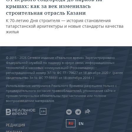
крышах: как за век изменилась
строительная отрасль Казани
К 70-летию Дня строителя — история становления
татарстанской архитектуры и новые стандарты качества
жилья
© 2015 - 2026 Сетевое издание «Реальное время» Зарегистрировано
Федеральной службой по надзору в сфере связи, информационных
технологий и массовых коммуникаций (Роскомнадзор) –
регистрационный номер ЭЛ № ФС 77 - 79627 от 18 декабря 2020 г. (ранее
свидетельство Эл № ФС 77-59331 от 18 сентября 2014 г.)
Использование материалов Реального Времени разрешено только с
предварительного согласия правообладателей, упоминание сайта и
прямая гиперссылка обязательны при частичном или полном
воспроизведении материалов.
18+
RU
EN
РЕДАКЦИЯ