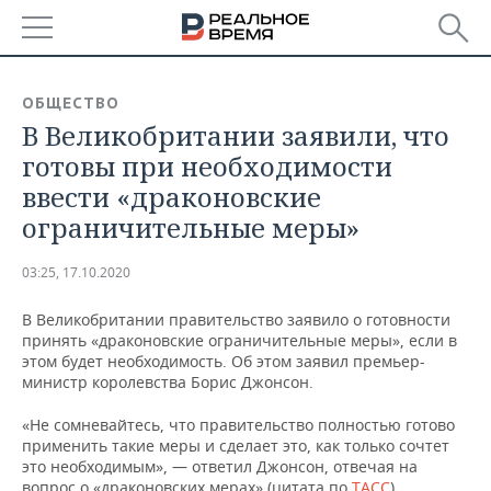
РЕГИОНЫ
ОБЩЕСТВО
В Великобритании заявили, что
БАШКОРТОСТАН
НОВОСТИ
готовы при необходимости
ТАТАРСТАН
АНАЛИТИКА
ввести «драконовские
ограничительные меры»
УДМУРТИЯ
НОВОСТИ АНАЛИТИКИ
ЭКОНОМИКА
03:25, 17.10.2020
ДЕКЛАРАЦИИ О ДОХОДАХ
НОВОСТИ ЭКОНОМИКИ
ПРОМЫШЛЕННОСТЬ
В Великобритании правительство заявило о готовности
КОРОЛИ ГОСЗАКАЗА ПФО
ФИНАНСЫ
НОВОСТИ
НЕДВИЖИМОСТЬ
принять «драконовские ограничительные меры», если в
ПРОМЫШЛЕННОСТИ
этом будет необходимость. Об этом заявил премьер-
ВУЗЫ ТАТАРСТАНА
БАНКИ
НОВОСТИ НЕДВИЖИМОСТИ
АВТО
министр королевства Борис Джонсон.
АГРОПРОМ
«Не сомневайтесь, что правительство полностью готово
КОМУ ПРИНАДЛЕЖАТ
БЮДЖЕТ
НОВОСТИ АВТО
БИЗНЕС
применить такие меры и сделает это, как только сочтет
ТОРГОВЫЕ ЦЕНТРЫ
МАШИНОСТРОЕНИЕ
ТАТАРСТАНА
это необходимым», — ответил Джонсон, отвечая на
ИНВЕСТИЦИИ
НОВОСТИ БИЗНЕСА
ТЕХНОЛОГИИ
вопрос о «драконовских мерах» (цитата по
ТАСС
).