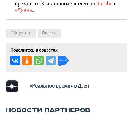
ВОДНЫЕ ВИДЫ СПОРТА
ОБРАЗОВАНИЕ
времени». Ежедневные видео на
Rutube
и
«Дзене»
.
ХОККЕЙ С МЯЧОМ
ПРОИСШЕСТВИЯ
Общество
Власть
Поделитесь в соцсетях
«Реальное время» в Дзен
НОВОСТИ ПАРТНЕРОВ