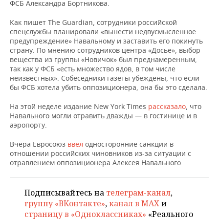
НЕФТЕХИМИЯ
ФСБ Александра Бортникова.
РОЗНИЧНАЯ ТОРГОВЛЯ
НОВОСТИ ТЕХНОЛОГИЙ
МЕРОПРИЯТИЯ
Как пишет The Guardian, сотрудники российской
НЕФТЬ
спецслужбы планировали «вынести недвусмысленное
ТРАНСПОРТ
IT
НОВОСТИ МЕРОПРИЯТИЙ
СПОРТ
предупреждение» Навальному и заставить его покинуть
ОПК
страну. По мнению сотрудников центра «Досье», выбор
вещества из группы «Новичок» был преднамеренным,
УСЛУГИ
МЕДИА
ВЫЕЗДНАЯ РЕДАКЦИЯ
НОВОСТИ СПОРТА
ОБЩЕСТВО
так как у ФСБ «есть множество ядов, в том числе
ЭНЕРГЕТИКА
неизвестных». Собеседники газеты убеждены, что если
ТЕЛЕКОММУНИКАЦИИ
БИЗНЕС-БРАНЧИ
ФУТБОЛ
НОВОСТИ ОБЩЕСТВА
ФОТОГАЛЕРЕЯ
бы ФСБ хотела убить оппозиционера, она бы это сделала.
На этой неделе издание New York Times
рассказало
, что
ONLINE-КОНФЕРЕНЦИИ
ХОККЕЙ
ВЛАСТЬ
СЮЖЕТЫ
Навального могли отравить дважды — в гостинице и в
аэропорту.
ОТКРЫТАЯ ЛЕКЦИЯ
БАСКЕТБОЛ
ИНФРАСТРУКТУРА
СПРАВОЧНИК
Вчера Евросоюз
ввел
односторонние санкции в
ВОЛЕЙБОЛ
ИСТОРИЯ
СПИСОК ПЕРСОН
ПОЛНАЯ ВЕРСИЯ
отношении российских чиновников из-за ситуации с
отравлением оппозиционера Алексея Навального.
КИБЕРСПОРТ
КУЛЬТУРА
СПИСОК КОМПАНИЙ
Подписывайтесь на
телеграм-канал
,
ФИГУРНОЕ КАТАНИЕ
МЕДИЦИНА
группу «ВКонтакте»
,
канал в MAX
и
страницу в «Одноклассниках»
«Реального