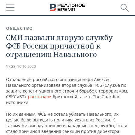
РЕГИОНЫ
ОБЩЕСТВО
СМИ назвали вторую службу
БАШКОРТОСТАН
НОВОСТИ
ФСБ России причастной к
ТАТАРСТАН
АНАЛИТИКА
отравлению Навального
УДМУРТИЯ
НОВОСТИ АНАЛИТИКИ
ЭКОНОМИКА
17:23, 16.10.2020
ДЕКЛАРАЦИИ О ДОХОДАХ
НОВОСТИ ЭКОНОМИКИ
ПРОМЫШЛЕННОСТЬ
Отравление российского оппозиционера Алексея
Навального организовала вторая служба ФСБ (Служба по
КОРОЛИ ГОСЗАКАЗА ПФО
ФИНАНСЫ
НОВОСТИ
НЕДВИЖИМОСТЬ
защите конституционного строя и борьбе с терроризмом,
ПРОМЫШЛЕННОСТИ
СЗКСиБТ),
рассказали
британской газете The Guardian
источники.
ВУЗЫ ТАТАРСТАНА
БАНКИ
НОВОСТИ НЕДВИЖИМОСТИ
АВТО
АГРОПРОМ
По их данным, ФСБ не хотела убивать Навального, их
КОМУ ПРИНАДЛЕЖАТ
БЮДЖЕТ
НОВОСТИ АВТО
БИЗНЕС
целью было вынудить политика уехать из России. К
ТОРГОВЫЕ ЦЕНТРЫ
МАШИНОСТРОЕНИЕ
такому же выводу пришли и западные спецслужбы, это и
ТАТАРСТАНА
стало причиной введения санкции против директора
ИНВЕСТИЦИИ
НОВОСТИ БИЗНЕСА
ТЕХНОЛОГИИ