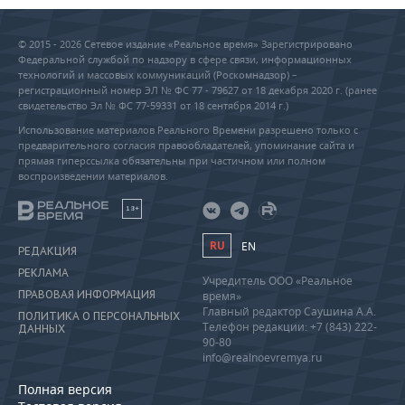
© 2015 - 2026 Сетевое издание «Реальное время» Зарегистрировано
Федеральной службой по надзору в сфере связи, информационных
технологий и массовых коммуникаций (Роскомнадзор) –
регистрационный номер ЭЛ № ФС 77 - 79627 от 18 декабря 2020 г. (ранее
свидетельство Эл № ФС 77-59331 от 18 сентября 2014 г.)
Использование материалов Реального Времени разрешено только с
предварительного согласия правообладателей, упоминание сайта и
прямая гиперссылка обязательны при частичном или полном
воспроизведении материалов.
18+
RU
EN
РЕДАКЦИЯ
РЕКЛАМА
Учредитель ООО «Реальное
ПРАВОВАЯ ИНФОРМАЦИЯ
время»
Главный редактор Саушина А.А.
ПОЛИТИКА О ПЕРСОНАЛЬНЫХ
Телефон редакции: +7 (843) 222-
ДАННЫХ
90-80
info@realnoevremya.ru
Полная версия