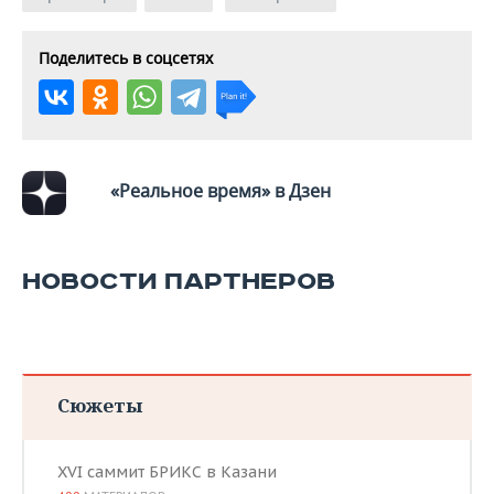
ВОДНЫЕ ВИДЫ СПОРТА
ОБРАЗОВАНИЕ
ХОККЕЙ С МЯЧОМ
ПРОИСШЕСТВИЯ
Поделитесь в соцсетях
«Реальное время» в Дзен
НОВОСТИ ПАРТНЕРОВ
Сюжеты
XVI саммит БРИКС в Казани