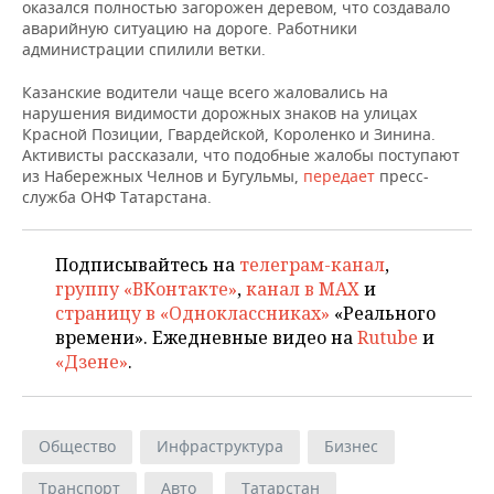
НЕФТЕХИМИЯ
оказался полностью загорожен деревом, что создавало
аварийную ситуацию на дороге. Работники
РОЗНИЧНАЯ ТОРГОВЛЯ
НОВОСТИ ТЕХНОЛОГИЙ
МЕРОПРИЯТИЯ
администрации спилили ветки.
НЕФТЬ
ТРАНСПОРТ
IT
НОВОСТИ МЕРОПРИЯТИЙ
СПОРТ
Казанские водители чаще всего жаловались на
ОПК
нарушения видимости дорожных знаков на улицах
Красной Позиции, Гвардейской, Короленко и Зинина.
УСЛУГИ
МЕДИА
ВЫЕЗДНАЯ РЕДАКЦИЯ
НОВОСТИ СПОРТА
ОБЩЕСТВО
Активисты рассказали, что подобные жалобы поступают
ЭНЕРГЕТИКА
из Набережных Челнов и Бугульмы,
передает
пресс-
ТЕЛЕКОММУНИКАЦИИ
БИЗНЕС-БРАНЧИ
ФУТБОЛ
НОВОСТИ ОБЩЕСТВА
ФОТОГАЛЕРЕЯ
служба ОНФ Татарстана.
ONLINE-КОНФЕРЕНЦИИ
ХОККЕЙ
ВЛАСТЬ
СЮЖЕТЫ
Подписывайтесь на
телеграм-канал
,
группу «ВКонтакте»
,
канал в MAX
и
ОТКРЫТАЯ ЛЕКЦИЯ
БАСКЕТБОЛ
ИНФРАСТРУКТУРА
СПРАВОЧНИК
страницу в «Одноклассниках»
«Реального
времени». Ежедневные видео на
Rutube
и
ВОЛЕЙБОЛ
ИСТОРИЯ
СПИСОК ПЕРСОН
ПОЛНАЯ ВЕРСИЯ
«Дзене»
.
КИБЕРСПОРТ
КУЛЬТУРА
СПИСОК КОМПАНИЙ
ФИГУРНОЕ КАТАНИЕ
МЕДИЦИНА
Общество
Инфраструктура
Бизнес
Транспорт
Авто
Татарстан