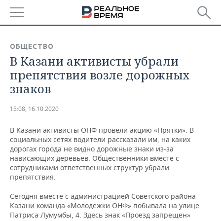
РЕГИОНЫ
ОБЩЕСТВО
В Казани активисты убрали
БАШКОРТОСТАН
НОВОСТИ
препятствия возле дорожных
ТАТАРСТАН
АНАЛИТИКА
знаков
УДМУРТИЯ
НОВОСТИ АНАЛИТИКИ
ЭКОНОМИКА
15:08, 16.10.2020
ДЕКЛАРАЦИИ О ДОХОДАХ
НОВОСТИ ЭКОНОМИКИ
ПРОМЫШЛЕННОСТЬ
В Казани активисты ОНФ провели акцию «Прятки». В
социальных сетях водители рассказали им, на каких
КОРОЛИ ГОСЗАКАЗА ПФО
ФИНАНСЫ
НОВОСТИ
НЕДВИЖИМОСТЬ
дорогах города не видно дорожные знаки из-за
ПРОМЫШЛЕННОСТИ
нависающих деревьев. Общественники вместе с
сотрудниками ответственных структур убрали
ВУЗЫ ТАТАРСТАНА
БАНКИ
НОВОСТИ НЕДВИЖИМОСТИ
АВТО
препятствия.
АГРОПРОМ
КОМУ ПРИНАДЛЕЖАТ
БЮДЖЕТ
НОВОСТИ АВТО
БИЗНЕС
Сегодня вместе с администрацией Советского района
ТОРГОВЫЕ ЦЕНТРЫ
МАШИНОСТРОЕНИЕ
Казани команда «Молодежки ОНФ» побывала на улице
ТАТАРСТАНА
Патриса Лумумбы, 4. Здесь знак «Проезд запрещен»
ИНВЕСТИЦИИ
НОВОСТИ БИЗНЕСА
ТЕХНОЛОГИИ