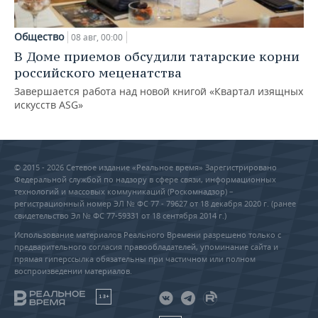
Общество
08 авг, 00:00
В Доме приемов обсудили татарские корни
российского меценатства
Завершается работа над новой книгой «Квартал изящных
искусств ASG»
© 2015 - 2026 Сетевое издание «Реальное время» Зарегистрировано
Федеральной службой по надзору в сфере связи, информационных
технологий и массовых коммуникаций (Роскомнадзор) –
регистрационный номер ЭЛ № ФС 77 - 79627 от 18 декабря 2020 г. (ранее
свидетельство Эл № ФС 77-59331 от 18 сентября 2014 г.)
Использование материалов Реального Времени разрешено только с
предварительного согласия правообладателей, упоминание сайта и
прямая гиперссылка обязательны при частичном или полном
воспроизведении материалов.
18+