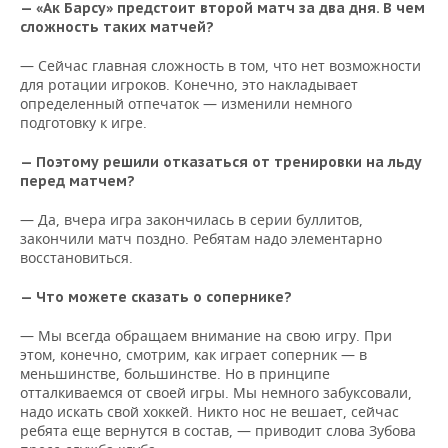
НЕФТЕХИМИЯ
— «Ак Барсу» предстоит второй матч за два дня. В чем
сложность таких матчей?
РОЗНИЧНАЯ ТОРГОВЛЯ
НОВОСТИ ТЕХНОЛОГИЙ
МЕРОПРИЯТИЯ
НЕФТЬ
— Сейчас главная сложность в том, что нет возможности
ТРАНСПОРТ
IT
НОВОСТИ МЕРОПРИЯТИЙ
СПОРТ
для ротации игроков. Конечно, это накладывает
ОПК
определенный отпечаток — изменили немного
подготовку к игре.
УСЛУГИ
МЕДИА
ВЫЕЗДНАЯ РЕДАКЦИЯ
НОВОСТИ СПОРТА
ОБЩЕСТВО
ЭНЕРГЕТИКА
— Поэтому решили отказаться от тренировки на льду
ТЕЛЕКОММУНИКАЦИИ
БИЗНЕС-БРАНЧИ
ФУТБОЛ
НОВОСТИ ОБЩЕСТВА
ФОТОГАЛЕРЕЯ
перед матчем?
— Да, вчера игра закончилась в серии буллитов,
ONLINE-КОНФЕРЕНЦИИ
ХОККЕЙ
ВЛАСТЬ
СЮЖЕТЫ
закончили матч поздно. Ребятам надо элементарно
восстановиться.
ОТКРЫТАЯ ЛЕКЦИЯ
БАСКЕТБОЛ
ИНФРАСТРУКТУРА
СПРАВОЧНИК
— Что можете сказать о сопернике?
ВОЛЕЙБОЛ
ИСТОРИЯ
СПИСОК ПЕРСОН
ПОЛНАЯ ВЕРСИЯ
— Мы всегда обращаем внимание на свою игру. При
этом, конечно, смотрим, как играет соперник — в
КИБЕРСПОРТ
КУЛЬТУРА
СПИСОК КОМПАНИЙ
меньшинстве, большинстве. Но в принципе
отталкиваемся от своей игры. Мы немного забуксовали,
ФИГУРНОЕ КАТАНИЕ
МЕДИЦИНА
надо искать свой хоккей. Никто нос не вешает, сейчас
ребята еще вернутся в состав, — приводит слова Зубова