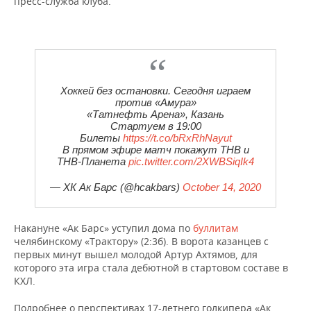
пресс-служба клуба.
ВОДНЫЕ ВИДЫ СПОРТА
ОБРАЗОВАНИЕ
ХОККЕЙ С МЯЧОМ
ПРОИСШЕСТВИЯ
Хоккей без остановки. Сегодня играем
против «Амура»
«Татнефть Арена», Казань
Стартуем в 19:00
Билеты
https://t.co/bRxRhNayut
В прямом эфире матч покажут ТНВ и
ТНВ-Планета
pic.twitter.com/2XWBSiqIk4
— ХК Ак Барс (@hcakbars)
October 14, 2020
Накануне «Ак Барс» уступил дома по
буллитам
челябинскому «Трактору» (2:3б). В ворота казанцев с
первых минут вышел молодой Артур Ахтямов, для
которого эта игра стала дебютной в стартовом составе в
КХЛ.
Подробнее о перспективах 17-летнего голкипера «Ак