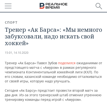
РЕГИОНЫ
СПОРТ
Тренер «Ак Барса»: «Мы немного
БАШКОРТОСТАН
НОВОСТИ
забуксовали, надо искать свой
ТАТАРСТАН
АНАЛИТИКА
хоккей»
УДМУРТИЯ
НОВОСТИ АНАЛИТИКИ
ЭКОНОМИКА
15:01, 14.10.2020
ДЕКЛАРАЦИИ О ДОХОДАХ
НОВОСТИ ЭКОНОМИКИ
ПРОМЫШЛЕННОСТЬ
Тренер «Ак Барса» Павел Зубов
поделился
ожиданиями от
предстоящего матча с «Амуром» в рамках регулярного
КОРОЛИ ГОСЗАКАЗА ПФО
ФИНАНСЫ
НОВОСТИ
НЕДВИЖИМОСТЬ
чемпионата Континентальной хоккейной лиги (КХЛ). По
ПРОМЫШЛЕННОСТИ
его словам, казанской команде необходимо отталкиваться
от своей игры, которую надо улучшать.
ВУЗЫ ТАТАРСТАНА
БАНКИ
НОВОСТИ НЕДВИЖИМОСТИ
АВТО
АГРОПРОМ
Сегодня «Ак Барсу» предстоит провести второй матч за
КОМУ ПРИНАДЛЕЖАТ
БЮДЖЕТ
НОВОСТИ АВТО
БИЗНЕС
два дня. Из-за этого тренерский штаб отменил утреннюю
ТОРГОВЫЕ ЦЕНТРЫ
МАШИНОСТРОЕНИЕ
тренировку команды перед игрой с «Амуром».
ТАТАРСТАНА
ИНВЕСТИЦИИ
НОВОСТИ БИЗНЕСА
ТЕХНОЛОГИИ