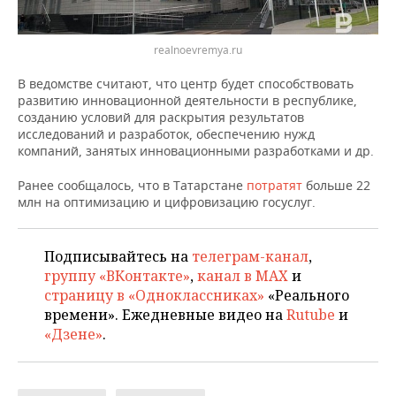
ВОДНЫЕ ВИДЫ СПОРТА
ОБРАЗОВАНИЕ
ХОККЕЙ С МЯЧОМ
ПРОИСШЕСТВИЯ
realnoevremya.ru
В ведомстве считают, что центр будет способствовать
развитию инновационной деятельности в республике,
созданию условий для раскрытия результатов
исследований и разработок, обеспечению нужд
компаний, занятых инновационными разработками и др.
Ранее сообщалось, что в Татарстане
потратят
больше 22
млн на оптимизацию и цифровизацию госуслуг.
Подписывайтесь на
телеграм-канал
,
группу «ВКонтакте»
,
канал в MAX
и
страницу в «Одноклассниках»
«Реального
времени». Ежедневные видео на
Rutube
и
«Дзене»
.