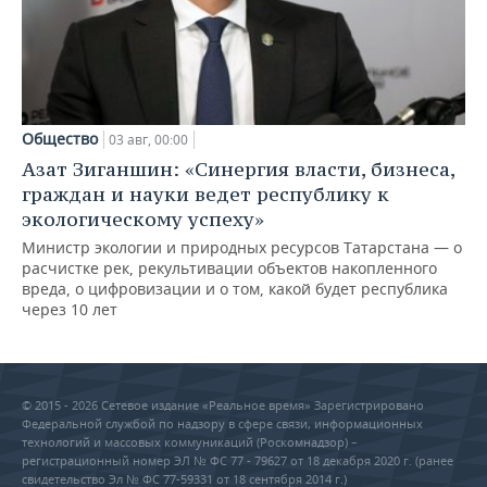
Общество
03 авг, 00:00
Азат Зиганшин: «Синергия власти, бизнеса,
граждан и науки ведет республику к
экологическому успеху»
Министр экологии и природных ресурсов Татарстана — о
расчистке рек, рекультивации объектов накопленного
вреда, о цифровизации и о том, какой будет республика
через 10 лет
© 2015 - 2026 Сетевое издание «Реальное время» Зарегистрировано
Федеральной службой по надзору в сфере связи, информационных
технологий и массовых коммуникаций (Роскомнадзор) –
регистрационный номер ЭЛ № ФС 77 - 79627 от 18 декабря 2020 г. (ранее
свидетельство Эл № ФС 77-59331 от 18 сентября 2014 г.)