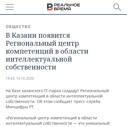
РЕГИОНЫ
ОБЩЕСТВО
В Казани появится
БАШКОРТОСТАН
НОВОСТИ
Региональный центр
ТАТАРСТАН
АНАЛИТИКА
компетенций в области
интеллектуальной
УДМУРТИЯ
НОВОСТИ АНАЛИТИКИ
ЭКОНОМИКА
собственности
ДЕКЛАРАЦИИ О ДОХОДАХ
НОВОСТИ ЭКОНОМИКИ
ПРОМЫШЛЕННОСТЬ
19:43, 13.10.2020
КОРОЛИ ГОСЗАКАЗА ПФО
ФИНАНСЫ
НОВОСТИ
НЕДВИЖИМОСТЬ
ПРОМЫШЛЕННОСТИ
На базе казанского IT-парка создадут Региональный
центр компетенций в области интеллектуальной
ВУЗЫ ТАТАРСТАНА
БАНКИ
НОВОСТИ НЕДВИЖИМОСТИ
АВТО
собственности. Об этом сообщает пресс-служба
АГРОПРОМ
Минцифры РТ.
КОМУ ПРИНАДЛЕЖАТ
БЮДЖЕТ
НОВОСТИ АВТО
БИЗНЕС
ТОРГОВЫЕ ЦЕНТРЫ
МАШИНОСТРОЕНИЕ
«Региональный центр компетенций в области
ТАТАРСТАНА
интеллектуальной собственности — это уникальный
ИНВЕСТИЦИИ
НОВОСТИ БИЗНЕСА
ТЕХНОЛОГИИ