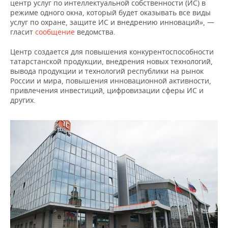
центр услуг по интеллектуальной собственности (ИС) в
НЕФТЕХИМИЯ
режиме одного окна, который будет оказывать все виды
РОЗНИЧНАЯ ТОРГОВЛЯ
НОВОСТИ ТЕХНОЛОГИЙ
МЕРОПРИЯТИЯ
услуг по охране, защите ИС и внедрению инноваций», —
НЕФТЬ
гласит
сообщение
ведомства.
ТРАНСПОРТ
IT
НОВОСТИ МЕРОПРИЯТИЙ
СПОРТ
ОПК
Центр создается для повышения конкурентоспособности
татарстанской продукции, внедрения новых технологий,
УСЛУГИ
МЕДИА
ВЫЕЗДНАЯ РЕДАКЦИЯ
НОВОСТИ СПОРТА
ОБЩЕСТВО
вывода продукции и технологий республики на рынок
ЭНЕРГЕТИКА
России и мира, повышения инновационной активности,
ТЕЛЕКОММУНИКАЦИИ
БИЗНЕС-БРАНЧИ
ФУТБОЛ
НОВОСТИ ОБЩЕСТВА
ФОТОГАЛЕРЕЯ
привлечения инвестиций, цифровизации сферы ИС и
других.
ONLINE-КОНФЕРЕНЦИИ
ХОККЕЙ
ВЛАСТЬ
СЮЖЕТЫ
ОТКРЫТАЯ ЛЕКЦИЯ
БАСКЕТБОЛ
ИНФРАСТРУКТУРА
СПРАВОЧНИК
ВОЛЕЙБОЛ
ИСТОРИЯ
СПИСОК ПЕРСОН
ПОЛНАЯ ВЕРСИЯ
КИБЕРСПОРТ
КУЛЬТУРА
СПИСОК КОМПАНИЙ
ФИГУРНОЕ КАТАНИЕ
МЕДИЦИНА